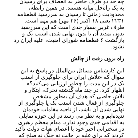
چه حد دو طرف حاضر به انعطاف برای رسیدن
به یک راه‌حل میانه هستند. در همین رابطه،
محدودیت زمانی تا رسیدن به سررسید قطعنامه
۲۲۳۱ یعنی ۱۸ اکتبر (۲۶ مهر) هم مهم است.
طرف غربی بسیار جدی است که این سررسید
بدون تمدید آن یا بدون نهایی شدن اسنپ بک و
بازگشت ۶ قطعنامه شورای امنیت، علیه ایران رد
نشود.
راه برون رفت از چالش
این کارشناس مسائل بین‌الملل در پاسخ به این
سوال که «تلاش ایران برای جلوگیری از اسنپ
بک در این مدت را چطور ارزیابی می‌کنید؟»
اظهار کرد: در چند ماه گذشته تحرک، ابتکار و
تلاش خاصی که هدف آن به‌طور مشخص
جلوگیری از فعال شدن اسنپ بک یا جلوگیری از
نهایی شدن آن باشد، از ناحیه مقامات خودمان
ندیده‌ایم و به نظر می رسد در این حوزه تمایلی
به اقدامی جدی وجود ندارد. مقام معظم رهبری
در سخنرانی اخیر خود با اعضای هیات دولت تأکید
کردند که برای غلبه بر حالت نه جنگ نه صلح که