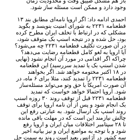
باز هم مشکل ضییق وقت و محدودیت زمان
وجود دارد و ممکن است مسئله ساز شود.
احمدی ادامه داد: اگر اروپا نامه‌ای مطابق بند ۱۳
قطعنامه ۲۲۳۱ به شورای امنیت بنویسد و بگوید
مشکلی که در ارتباط با تخلف ایران مطرح کرده
بود، حل شده و در نتیجه اسنپ بک متوقف شود،
در آن صورت تکلیف قطعنامه ۲۲۳۱ چه می‌شود؟
آیا اروپا به لغو کامل قطعنامه رضایت می‌دهد؟
چراکه اگر اقدامی در مورد آن انجام نشود (نهایی
شدن اسنپ بک یا تمدید سررسید) این قطعنامه
در ۱۸ اکتبر مختومه خواهد شد. اگر بخواهند
قطعنامه ۲۲۳۱ را تمدید کنند، مثلا برای ۶ ماه، در
آن صورت آمریکا با حق وتو می‌تواند مسئله‌ساز
شود. اروپا احتمالا خواهد خواست که تمدید
قطعنامه ۲۲۳۱ قبل از توقف روند ۳۰ روزه اسنپ
بک انجام شود و پس از آن نامه اروپا برای توقف
روند اسنپ بک ارسال شود. به عبارتی رفع این
چالش نیازمند این است که در مهلت باقی مانده
تا ۲۸ سپتامبر اختلافات میان ایران و اروپا رفع
شود و با توجه به مواضع ایران و نیز بیانیه اخیر
سه کشور در آژانس بعید است روند به سمت حل