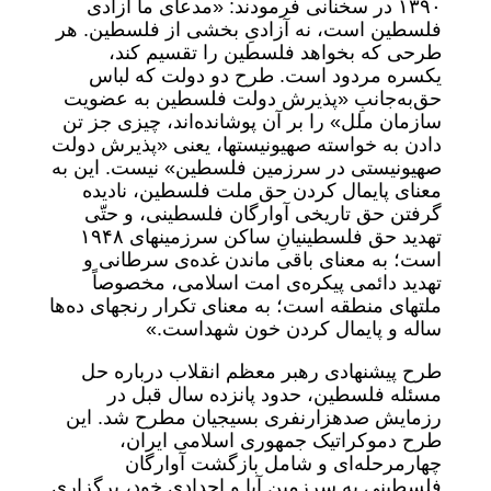
۱۳۹۰ در سخنانی فرمودند: «مدعای ما آزادی
فلسطین است، نه آزادیِ بخشی از فلسطین. هر
طرحی که بخواهد فلسطین را تقسیم کند،
یکسره مردود است. طرح دو دولت که لباس
حق‌به‌جانبِ «پذیرش دولت فلسطین به عضویت
سازمان ملل» را بر آن پوشانده‌اند، چیزی جز تن
دادن به خواسته‌ صهیونیستها، یعنی «پذیرش دولت
صهیونیستی در سرزمین فلسطین» نیست. این به
معنای پایمال کردن حق ملت فلسطین، نادیده
گرفتن حق تاریخی آوارگان فلسطینی، و حتّی
تهدید حق فلسطینیانِ ساکن سرزمینهای ۱۹۴۸
است؛ به معنای باقی ماندن غده‌ی سرطانی و
تهدید دائمی پیکره‌ی امت اسلامی، مخصوصاً
ملتهای منطقه است؛ به معنای تکرار رنجهای ده‌ها
ساله و پایمال کردن خون شهداست.»
طرح پیشنهادی رهبر معظم انقلاب درباره حل
مسئله فلسطین، حدود پانزده سال قبل در
رزمایش صدهزارنفری بسیجیان مطرح شد. این
طرح دموکراتیک جمهوری اسلامی ایران،
چهارمرحله‌ای و شامل بازگشت آوارگان
فلسطینی به سرزمین آبا و اجدادی خود، برگزاری