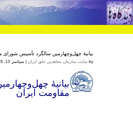
بیانیهٔ چهل‌و‌چهارمین سالگرد تأسیس شورای
by
سایت سازمان مجاهدین خلق ایران
|
سپتامبر 13, 2025 10:28 ب.ظ
بیانیهٔ چهل‌و‌چها
مقاومت ایران