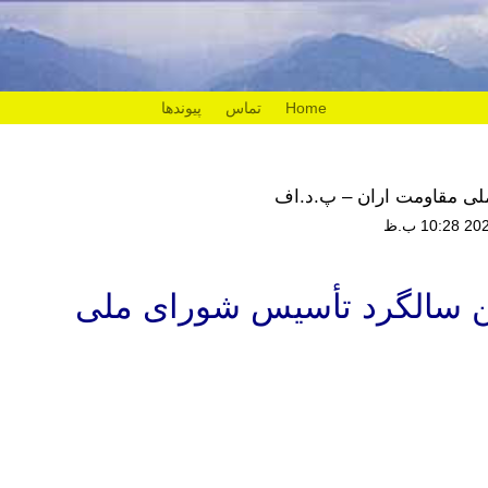
Home
تماس
پیوندها
 ملی مقاومت اران – پ.د.اف
رمین سالگرد تأسیس شورای ملی