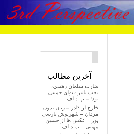
آخرین مطالب
ضارب سلمان رشدی،
تحت تاثیر فتوای خمینی
بود! – پ.د.اف
خارج از کادر – زنان بدون
مردان – شهرنوش پارسی
پور – عکس ها از حسین
مهینی – پ.د.اف