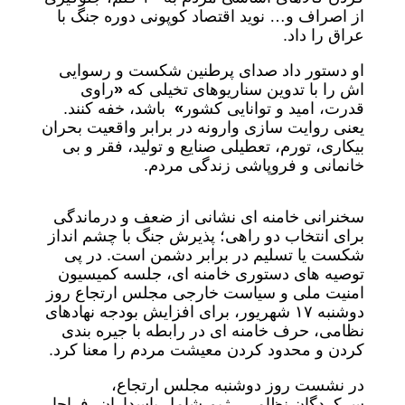
از اصراف و… نوید اقتصاد کوپونی دوره جنگ با
عراق را داد.
او دستور داد صدای پرطنین شکست و رسوایی
اش را با تدوین سناریوهای تخیلی که
«
راوی
قدرت، امید و توانایی کشور
»
باشد، خفه کنند.
یعنی روایت سازی وارونه در برابر واقعیت بحران
بیکاری، تورم، تعطیلی صنایع و تولید، فقر و بی
خانمانی و فروپاشی زندگی مردم.
سخنرانی خامنه ای نشانی از ضعف و درماندگی
برای انتخاب دو راهی؛ پذیرش جنگ با چشم انداز
شکست یا تسلیم در برابر دشمن است. در پی
توصیه های دستوری خامنه ای، جلسه کمیسیون
امنیت ملی و سیاست خارجی مجلس ارتجاع روز
دوشنبه ۱۷ شهریور، برای افزایش بودجه نهادهای
نظامی، حرف خامنه ای در رابطه با جیره بندی
کردن و محدود کردن معیشت مردم را معنا کرد.
در نشست روز دوشنبه مجلس ارتجاع،
سرکردگان نظامی رژیم شامل پاسداران، فراجا،