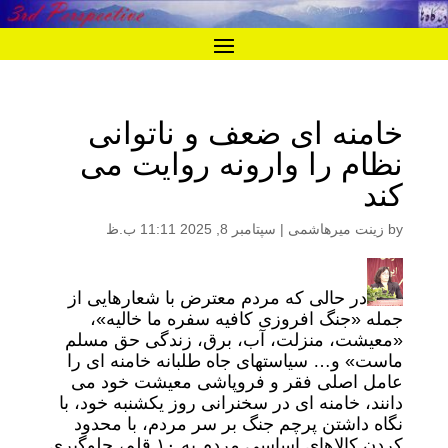
خامنه ای ضعف و ناتوانی
نظام را وارونه روایت می
کند
by
زینت میرهاشمی
|
سپتامبر 8, 2025 11:11 ب.ظ
در حالی که مردم معترض با شعارهایی از
جمله «جنگ افروزی کافیه سفره ما خالیه»،
«معیشت، منزلت، آب، برق، زندگی حق مسلم
ماست» و… سیاستهای جاه طلبانه خامنه ای را
عامل اصلی فقر و فروپاشی معیشت خود می
دانند، خامنه ای در سخنرانی روز یکشنبه خود، با
نگاه داشتن پرچم جنگ بر سر مردم، با محدود
کردن کالاهای اساسی مردم به ۱۰ قلم، جلوگیری