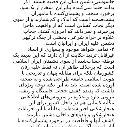
جاسوسی دشمن دنبال این قضیه هستند- اگر
بدانند حتماً نمی‌کنند‌» بنابراین، سخن از یک‌سو،
برخورد سخت و پشیمان‌کننده با ماموران
پشت‌صحنه است که ‌اندک و کم‌شمارند و از سوی
دیگر نجات کسانی است که از واقعیت ماجرا
بی‌خبرند و نمی‌دانند که امروزه کشف حجاب
علاوه ‌بر حرام شرعی، بخشی از جنگ ترکیبی
دشمن علیه ایران و ایرانیان است.
۴- تمامی شواهد موجود و بسیاری از اسناد
غیر‌قابل تردید حکایت از آن دارند که این پدیده یک
توطئه حساب‌شده از سوی دشمنان ایران اسلامی
است که برخلاف ظاهر آن، نه فقط علیه زنان
کشورمان بلکه برای مقابله پنهان و تدریجی با
هویت اسلامی جامعه طراحی شده و به صحنه
آورده شده است‌. باید به این نکته توجه ویژه‌ای
داشت که پدیده کشف حجاب خاستگاه و ریشه
بیرونی دارد و علاوه ‌بر سرویس‌های اطلاعاتی
بیگانه کسانی هم در داخل کشور برای این
هنجار‌شکنی اجیر شده‌اند. مقابله با این جریانات
هنجار‌شکن و پادوهای داخلی دشمن نیازمند
کشف آنها و قاطعیت در برخورد پشیمان‌کننده با
آنان است. اگر مسئولان و دست‌اندرکاران