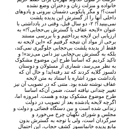
خانواده و منزلت زنان و دختران وضع نشده
است؟! و مگر پایکوبی دشمنان بیرونی و پادوهای
داخلی آنها را از گسترش این پدیده پلشت
نمی‌بینید؟!
۲- دو سال قبل، وقتی در یادداشتی با
عنوان «‌لایحه ‌عفاف یا گسترش بی‌حجابی؟!‌» به
ارزیابی این لایحه پرداختیم و با بررسی مستند
برخی از مواد آن نتیجه گرفتیم که «‌این لایحه نه
فقط از پدیده پلشت بی‌حجابی جلوگیری نمی‌کند،
بلکه به گسترش بی‌حجابی نیز دامن می‌زند‌»! و
تاکید کردیم که اساساً طرح این موضوع مشکوک
به نظر می‌رسد‌، شماری از مسئولان و دوستان
دلسوز گلایه کردند که تند رفته‌اید! و حال آن که
یادداشت مورد ‌اشاره با استناد به متن لایحه
عفاف نوشته شده بود. متنی که در تصویب آن نیز
تغییر چندانی نیافته است، ضمن آن‌که اساسا
طرح موضوع مشکوک بوده و هست‌. امروزه اما،
اگرچه لایحه یاد‌شده بعد از تصویب در دولت
زندانی شده است و بین دستگاه قضائی و دولت و
مجلس و شورای نگهبان چرخ می‌خورد و
سرگردان است، ولی با توجه به گسترش بدون
مانع پدیده خانمانسوز کشف حجاب، این احتمال