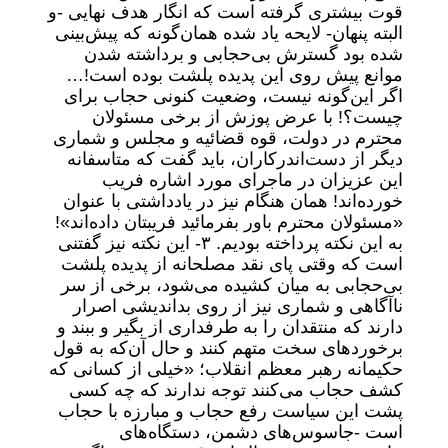
قوت بیشتری گرفته است که انگار هدف نهایی -و
البته پنهان- لایحه یاد شده همان‌گونه که پیش‌بینی
شده بود گسترش بی‌حجابی و برداشته شدن
موانع پیش روی این پدیده پلشت بوده است!‌…
اگر این‌گونه نیست، وضعیت کنونی حجاب برای
چیست؟! با عرض پوزش از برخی مسئولان
محترم در دولت، قوه قضائیه و مجلس و شماری
دیگر از دست‌اندر‌کاران، باید گفت که متاسفانه
این عزیزان در ماجرای مورد اشاره فریب
خورده‌اند! همان هنگام نیز در یادداشتی با عنوان
«مسئولان محترم باور بفرمائید فریبتان داده‌اند‌»!
به این نکته پرداخته بودیم.
۳- این نکته نیز گفتنی
است که وقتی پای نقد مصلحانه از پدیده پلشت
بی‌حجابی به میان کشیده می‌شود، برخی از سر
نا‌آگاهی و شماری نیز از روی بد‌اندیشی اصرار
دارند که منتقدان را به طرفداری از بگیر و ببند و
برخوردهای سخت متهم کنند و حال آن‌که به قول
حکیمانه رهبر معظم انقلاب؛ «‌خیلی از کسانی که
کشف حجاب می‌کنند توجه ندارند که چه کسی
پشت این سیاست رفع حجاب و مبارزه با حجاب
است -‌جاسوس‌های دشمن، دستگاه‌های