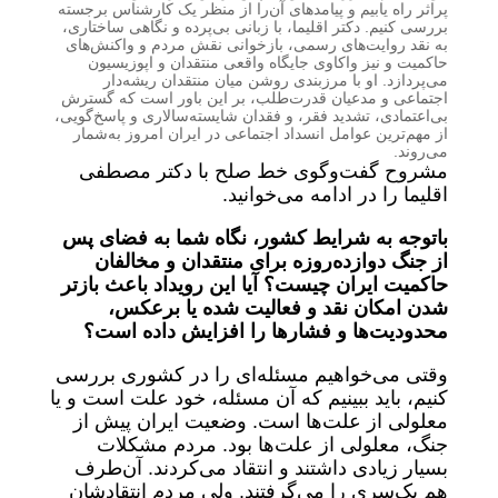
پراثر راه یابیم و پیامدهای آن‌را از منظر یک کارشناس برجسته
بررسی کنیم. دکتر اقلیما، با زبانی بی‌پرده و نگاهی ساختاری،
به نقد روایت‌های رسمی، بازخوانی نقش مردم و واکنش‌های
حاکمیت و نیز واکاوی جایگاه واقعی منتقدان و اپوزیسیون
می‌پردازد. او با مرزبندی روشن میان منتقدان ریشه‌دار
اجتماعی و مدعیان قدرت‌طلب، بر این باور است که گسترش
بی‌اعتمادی، تشدید فقر، و فقدان شایسته‌سالاری و پاسخ‌گویی،
از مهم‌ترین عوامل انسداد اجتماعی در ایران امروز به‌شمار
می‌روند.
مشروح گفت‌وگوی خط صلح با دکتر مصطفی
اقلیما را در ادامه می‌خوانید.
باتوجه به شرایط کشور، نگاه شما به فضای پس
از جنگ دوازده‌روزه برای منتقدان و مخالفان
حاکمیت ایران چیست؟ آیا این رویداد باعث بازتر
شدن امکان نقد و فعالیت شده یا برعکس،
محدودیت‌ها و فشارها را افزایش داده است؟
وقتی می‌خواهیم مسئله‌ای را در کشوری بررسی
کنیم، باید ببینیم که آن مسئله، خود علت است و یا
معلولی از علت‌ها است. وضعیت ایران پیش از
جنگ، معلولی از علت‌ها بود. مردم مشکلات
بسیار زیادی داشتند و انتقاد می‌کردند. آن‌طرف
هم یک‌سری را می‌گرفتند. ولی مردم انتقادشان