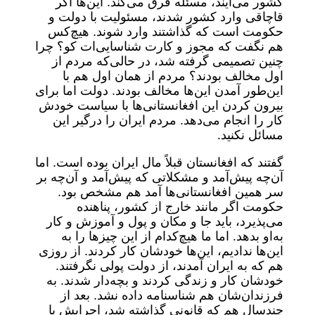
کشور می‌آیند، مسئله فرق می‌کند. این‌ها اگر
قاچاقی وارد کشور شدند، مسئولیت با دولت و
حکومت است که گذاشتند وارد شوند. هیچ‌کس
هم نگفت که مجوز و کارت شناسایی‌ات کو؟ چرا
چنین تصمیمی گرفته شد، در حالی‌که مردم از
اول مخالف بودند؟ مردم از همان اول هم با
این‌طور آمدن این‌ها مخالف بودند. دولت اما برای
بیرون کردن این افغانستانی‌ها با سیاست خودش
کار را انجام می‌دهد. مردم ایران را درگیر این
مسائل نکنید.
گفتند که افغانستان قبلاً مال ایران بوده است. اما
آن‌چه پیش‌آمد و مشکلاتی که پیش‌آمد و آن‌چه بر
سر همین افغانستانی‌ها آمد هم مشخص بود.
حکومت اگر مانند خارج از کشور، پناهنده
می‌پذیرد، باید جا و مکان و پول و آموزش و کار
به‌او بدهد. اما ما هیچ‌کدام از این چیزها را به
این‌ها ندادیم، این‌ها خودشان کار کردند. از روزی
هم که به ایران آمدند، از دولت پولی نگرفتند.
خودشان کار و زندگی کردند و بچه‌دار شدند. به
فرزندان‌شان هم شناسنامه داده نشد. بعد از
چندسال هم که قانونی گذاشته شد، اجرایش با