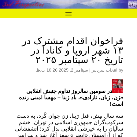
فراخوان اقدام مشترک در
۱۳ شهر اروپا و کانادا در
تاریخ ۲۰ سپتامبر ۲۰۲۵
by
انتخاب سردبیر
|
سپتامبر 2, 2025 10:26 ب.ظ
در سومین سالروز تداوم جنبش انقلابی
«ژن، ژیان، ئازادی»، یاد ژینا – مهسا امینی زنده
است!
سه سال پیش، قتل ژینا، زن جوان کُرد، به دست
سرکوب‌گران جمهوری اسلامی در تهران، خشم
سالیان را به خیزشی انقلابی بدل کرد؛ آتشفشانی
که از آرامستان «ایچی» سقز آغاز شد و سراسر