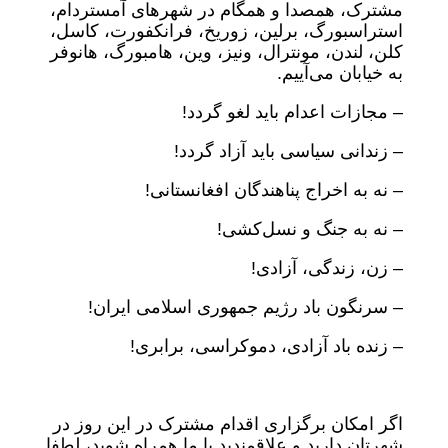
مشترک، همصدا و همگام در شهرهای آمستردام،
استراسبورگ، برلین، زوریخ، فرانکفورت، کاسل،
کلن، لندن، مونترال، ونیز، وین، هامبورگ، هانوفر
به خیابان می‌آییم.
– مجازات اعدام باید لغو گردد!
– زندانی سیاسی باید آزاد گردد!
– نه به اخراج پناهندگان افغانستانی!
– نه به جنگ و نسل‌کشی!
– زن، زندگی، آزادی!
– سرنگون باد رژیم جمهوری اسلامی ایران!
– زنده باد آزادی، دموکراسی، برابری!
اگر امکان برگزاری اقدام مشترک در این روز در
شهرتان دارید و علاقمندید با ما همراه شوید، لطفا