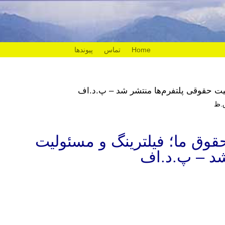
Home
تماس
پیوندها
 مجله حقوق ما؛ فیلترینگ و مسئولیت
شد – پ.د.اف