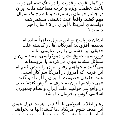
در کمال قوت و قدرت را در جنگ تحمیلی دوم،
باعث عظمت ویژه و عزت مضاعف ملت ایران
در چشم جهانیان برشمردند و با طرح یک سوال
مهم گفتند: واقعاً علت دشمنی مستمر همه
دولت‌های آمریکا با ایران در ۴۵ سال اخیر
چیست؟
ایشان در پاسخ به این سوالِ ظاهراً ساده اما
پیچیده، افزودند: آمریکایی‌ها در گذشته علت
حقیقی این دشمنی را زیر عناوینی مانند
تروریسم، حقوق بشر، دموکراسی، مسئله زن و
مسائل مشابه پنهان می‌کردند یا آبرومندانه
می‌گفتند میخواهیم رفتار ایران را عوض کنیم اما
این فردی که امروز در آمریکا سر کار است،
علت حقیقی خصومت با ایران را لو داد و گفت
«می‌خواهیم ایران به حرف ما گوش کند»؛ یعنی
در واقع می‌خواهیم ملت ایران و نظام جمهوری
اسلامی گوش به‌فرمان ما باشد.
رهبر انقلاب اسلامی با تأکید بر اهمیت درک عمیق
این هدف شوم آمریکایی‌ها گفتند: آنها می‌خواهند
ایران با این تاریخ بزرگ و ملت با این همه عزت و