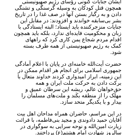
ایشان جنایات کنونی رؤسای رژیم صهیونیستی
همچون قتل کودکان به وسیله گرسنگی و تشنگی
دادن و به رگبار بستن آنها در صف غذا را در تاریخ
بشر بی‌سابقه خواندند و افزودند: در مقابل این
جنایات منزجرکننده باید ایستاد؛ البته ایستادگی با
زبان و محکومیت فایده‌ای ندارد، بلکه باید همچون
اقدام مردم شجاع یمن کاری کرد که راههای
کمک به رژیم صهیونیستی از همه طرف بسته
شود.
حضرت آیت‌الله خامنه‌ای در پایان با اعلام آمادگی
جمهوری اسلامی برای انجام هر اقدام ممکن در
این زمینه، ابراز امیدواری کردند خداوند متعال با
برکت دادن به حرکت ملت ایران و همه
حق‌خواهان عالم، ریشه این سرطان عمیق و
مهلک را از منطقه بکَند و ملت‌های مسلمان را
بیدار و با یکدیگر متحد سازد.
در این مراسم، حاضران همراه مداحان اهل بیت
آقایان حمید دادوندی و مجید بنی‌فاطمه، با قرائت
زیارت امین‌الله و نوحه سرایی به سوگواری در
سالروز شهادت امام هشتم(ع) پرداختند.