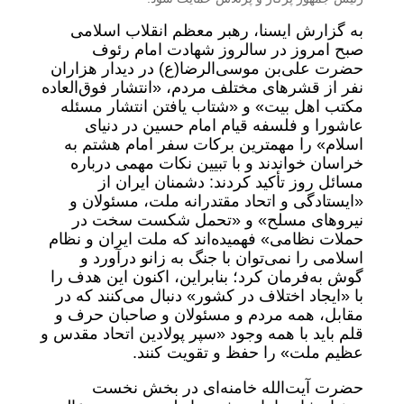
به گزارش ایسنا، رهبر معظم انقلاب اسلامی
صبح امروز در سالروز شهادت امام‌ رئوف
حضرت علی‌بن‌ موسی‌الرضا(ع) در دیدار هزاران
نفر از قشرهای مختلف مردم، «انتشار فوق‌العاده
مکتب اهل بیت» و «شتاب یافتن انتشار مسئله
عاشورا و فلسفه قیام امام حسین در دنیای
اسلام» را مهمترین برکات سفر امام هشتم به
خراسان خواندند و با تبیین نکات مهمی درباره
مسائل روز تأکید کردند: دشمنان ایران از
«ایستادگی و اتحاد مقتدرانه ملت، مسئولان و
نیروهای مسلح» و «تحمل شکست سخت در
حملات نظامی» فهمیده‌اند که ملت ایران و نظام
اسلامی را نمی‌توان با جنگ به زانو درآورد و
گوش به‌فرمان کرد؛ بنابراین، اکنون این هدف را
با «ایجاد اختلاف در کشور» دنبال می‌کنند که در
مقابل، همه مردم و مسئولان و صاحبان حرف و
قلم باید با همه وجود «سپر پولادین اتحاد مقدس و
عظیم ملت» را حفظ و تقویت کنند.
حضرت آیت‌الله خامنه‌ای در بخش نخست