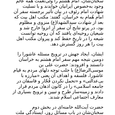
سخنان‌شان، امام هشتم را ولی‌نعمت همه عالم
وجود به‌خصوص ایرانیان خواندند و با تسلیت
شهادت امام رئوف در بیان تأثیر برجسته سفر آن
امام هُمام به خراسان، گفتند: مکتب اهل بیت که
بعد از شهادت سیدالشهدا(ع) منزوی و مظلوم
بود، در پرتو نتایج آن سفر از انزوا خارج شد و
شیعیان روحیه‌ای یافتند که آن روحیه توانست
شیعه را در تاریخ حفظ کند و پیروان مکتب اهل
بیت را هر روز گسترش دهد.
ایشان، ایجاد جهش در ترویج مسئله عاشورا را
دومین نتیجه مهم سفر امام هشتم به خراسان
دانستند و افزودند: حضرت علی بن
موسی‌الرضا(ع) با جلب توجه دلهای مردم به قیام
عاشورا، فلسفه و اهداف آن یعنی «مبارزه با
بی‌عدالتی» و «تحمل نکردن فُجّار و فاسقان در
جامعه اسلامی» را در کانون اذهان مردم قرار
دادند و زمینه‌ساز طرح و تبیین و ترویج بسیاری از
معارف اجتماعی اسلام شدند.
حضرت آیت‌الله خامنه‌ای در بخش دوم
سخنان‌شان در باب مسائل روز، ایستادگی ملت