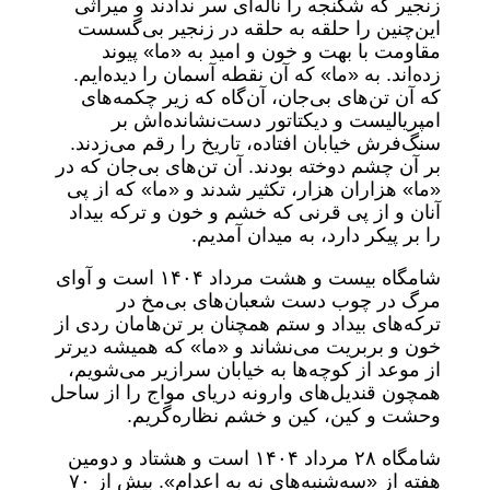
زنجیر که شکنجه را ناله‌ای سر ندادند و میراثی
این‌چنین را حلقه به حلقه در زنجیر بی‌گسست
مقاومت با بهت و خون و امید به «ما» پیوند
زده‌اند. به «ما» که آن نقطه آسمان را دیده‌ایم.
که آن تن‌های بی‌جان، آن‌گاه که زیر چکمه‌های
امپریالیست و دیکتاتور دست‌نشانده‌اش بر
سنگ‌فرش خیابان افتاده، تاریخ را رقم می‌زدند.
بر آن چشم دوخته بودند. آن تن‌های بی‌جان که در
«ما» هزاران هزار، تکثیر شدند و «ما» که از پی
آنان و از پی قرنی که خشم و خون و ترکه بیداد
را بر پیکر دارد، به میدان آمدیم.
شامگاه بیست و هشت مرداد ۱۴۰۴ است و آوای
مرگ در چوب دست شعبان‌های بی‌مخ در
ترکه‌های بیداد و ستم همچنان بر تن‌هامان ردی از
خون و بربریت می‌نشاند و «ما» که همیشه دیرتر
از موعد از کوچه‌ها به خیابان سرازیر می‌شویم،
همچون قندیل‌های وارونه دریای مواج را از ساحل
وحشت و کین، کین و خشم نظاره‌گریم.
شامگاه ۲۸ مرداد ۱۴۰۴ است و هشتاد و دومین
هفته از «سه‌شنبه‌های نه به اعدام». بیش از ۷۰