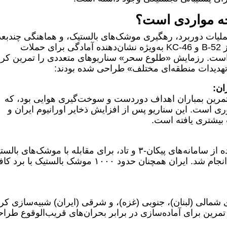
ه مواردی است؟
ملیات دوربرد، رهگیری موشک‌های بالستیک، و هماهنگی چندبع
(هوایی، دریایی، و سایبری) است. استفاده از B-52 و KC-46 به‌ویژه نشان‌دهنده آمادگی برای حملات
است. رزمایش «طلوع سحر» سناریوهای متعددی را تمرین کرد
ا تهدیدات منطقه‌ای مختلف» طراحی شده بودند:
رین بمباران اهداف دوردست و سوخت‌گیری هوایی بود، که
ی است. این سناریو پس از افزایش ذخایر اورانیوم ایران و
تمرین رهگیری موشک‌های دوربرد، با استفاده از سامانه‌های پیکان-۳ و تاد، برای مقابله با موشک‌های 
ایران (مانند موشک‌های خرمشهر یا سجیل) انجام شد. ایران همچنان حدود ۱۰۰۰ موشک بالستیک با 
 شمالی (لبنان)، جنوبی (غزه)، و شرقی (ایران) شبیه‌سازی کرد
تمرین برای آماده‌سازی در برابر بحران‌های قریب‌الوقوع طرا