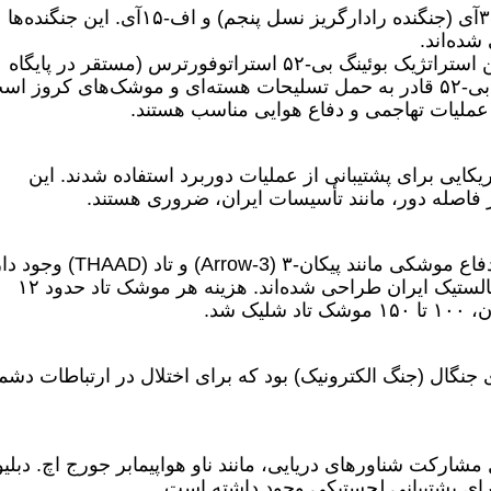
– اسرائیل: ۱۰۰ فروند جنگنده، شامل اف-۳۵آی (جنگنده رادارگریز نسل پنجم) و اف-۱۵آی. این جنگنده‌ها
ده‌اند.
– آمریکا: ۵۰ فروند جنگنده، شامل بمب‌افکن استراتژیک بوئینگ بی-۵۲ استراتوفورترس (مستقر در پایگاه
وند هواپیمای سوخت‌رسان KC-۴۶ آمریکایی برای پشتیبانی از عملیات دوربرد استفاده شدند. این
ر فاصله دور، مانند تأسیسات ایران، ضروری هستند.
در همین راستا احتمال آزمایش سامانه‌های دفاع موشکی مانند پیکان-۳ (Arrow-3) و تاد
که این سامانه‌ها برای رهگیری موشک‌های بالستیک ایران طراحی شده‌اند. هزینه هر موشک تاد حدود ۱۲
جنگال (جنگ الکترونیک) بود که برای اختلال در ارتباطات دش
مشارکت شناورهای دریایی، مانند ناو هواپیمابر جورج اچ. دبلیو