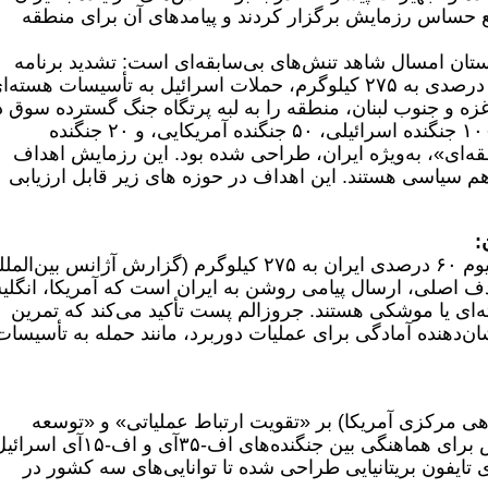
 حساس رزمایش برگزار کردند و پیامدهای آن برای منطقه
بستان امسال شاهد تنش‌های بی‌سابقه‌ای است: تشدید برنامه
هسته‌ای ایران با افزایش ذخایر اورانیوم ۶۰ درصدی به ۲۷۵ کیلوگرم، حملات اسرائیل به تأسیسات هسته
 درگیری‌ها در غزه و جنوب لبنان، منطقه را به لبه پرتگاه جنگ گسترده سوق 
است. رزمایش «طلوع سحر» با مشارکت ۱۰۰ جنگنده اسرائیلی، ۵۰ جنگنده آمریکایی، و ۲۰ جنگنده
نطقه‌ای»، به‌ویژه ایران، طراحی شده بود. این رزمایش اهداف
 هم سیاسی هستند. این اهداف در حوزه های زیر قابل ارزیابی
این رزمایش همزمان با افزایش ذخایر اورانیوم ۶۰ درصدی ایران به ۲۷۵ کیلوگرم (گزارش آژانس بین‌
۲۰۲۵) برگزار شد. هدف اصلی، ارسال پیامی روشن به ایران است که آمریکا، انگ
ته‌ای یا موشکی هستند. جروزالم پست تأکید می‌کند که تمرین
‌گیری هوایی با هواپیماهای KC-۴۶ نشان‌دهنده آمادگی برای عملیات دوربرد، مانند حمله به تأسیسا
دهی مرکزی آمریکا) بر «تقویت ارتباط عملیاتی» و «توسعه
قابلیت‌های مشترک» تأکید دارد. این رزمایش برای هماهنگی بین جنگنده‌های اف-۳۵آی و اف
، و جنگنده‌های تایفون بریتانیایی طراحی شده تا توانایی‌های سه کشور در