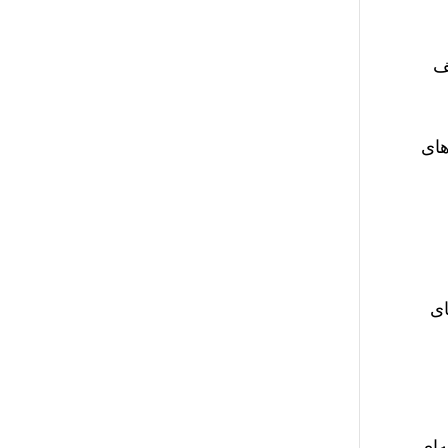
۱ روزه که ضعف
های
ای
‌ای