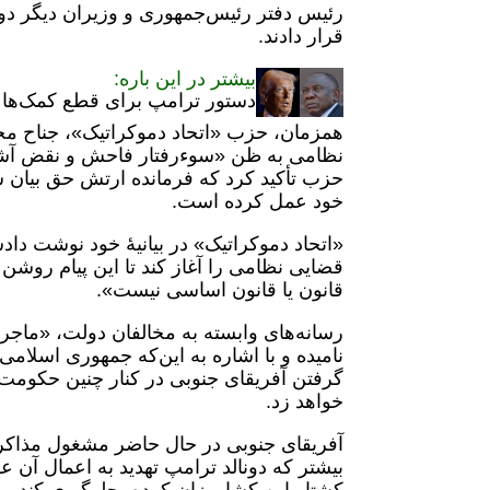
رئیس دفتر رئیس‌جمهوری و وزیران دیگر دولت
قرار دادند.
بیشتر در این باره:
دستور ترامپ برای قطع کمک‌ها به 
همزمان، حزب «اتحاد دموکراتیک»، جناح مخ
نظامی به ظن «سوء‌رفتار فاحش و نقض آشک
حزب تأکید کرد که فرمانده ارتش حق بیان س
خود عمل کرده است.
«اتحاد دموکراتیک» در بیانیۀ خود نوشت دادس
قضایی نظامی را آغاز کند تا این پیام روشن
قانون یا قانون اساسی نیست».
رسانه‌های وابسته به مخالفان دولت، «ماج
نامیده و با اشاره به این‌که جمهوری اسلا
گرفتن آفریقای جنوبی در کنار چنین حکومت‌
خواهد زد.
بیشتر که دونالد ترامپ تهدید به اعمال آن 