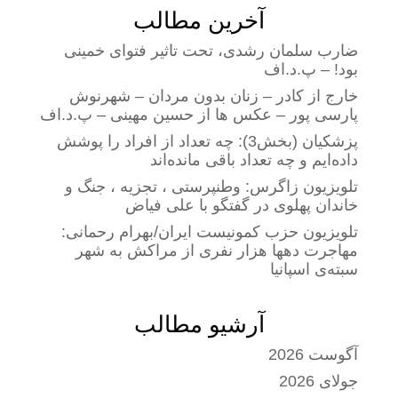
آخرین مطالب
ضارب سلمان رشدی، تحت تاثیر فتوای خمینی
بود! – پ.د.اف
خارج از کادر – زنان بدون مردان – شهرنوش
پارسی پور – عکس ها از حسین مهینی – پ.د.اف
پزشکیان (بخش3): چه تعداد از افراد را پوشش
داده‌ایم و چه تعداد باقی مانده‌اند
تلویزیون زاگرس: وطنپرستی ، تجزیه ، جنگ و
خاندان پهلوی در گفتگو با علی فیاض
تلویزیون حزب کمونیست ایران/بهرام رحمانی:
مهاجرت دهها هزار نفری از مراکش به شهر
سبته‌ی اسپانیا
آرشیو مطالب
آگوست 2026
جولای 2026