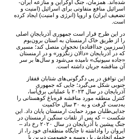
شده‌اند. همزمان، جنگ اوکراین و منازعه ایران-
اسرائیل منافع متفاوتی برای اسرائیل (امنیت و
تضعیف ایران) و اروپا (انرژی و امنیت) ایجاد کرده
است.
در این طرح قرار است جمهوری آذربایجانِ اصلی
را از طریق خاک ارمنستان به استان برون‌بوم
(سرزمین جداافتاده) نخجوان متصل کند؛ مسیری
که در آذربایجان «دالان زنگزور» و در ارمنستان
«جاده سیونیک» نامیده می‌شود و سال‌ها بر سر
آن مناقشه جریان داشته است.
این توافق در پی دگرگونی‌های شتابان قفقاز
جنوبی شکل می‌گیرد؛ جایی که جمهوری
آذربایجان در سال ۲۰۲۳ با عملیاتی برق‌آسا،
کنترل منطقه مورد مناقشه قره‌باغ کوهستانی را
به‌دست گرفت و به ۳۰ سال حاکمیت
جدایی‌طلبان مورد حمایت ارمنستان پایان داد. این
شکست – که پس از تلفات سنگین ارمنستان در
جنگ پیشین با آذربایجان در سال ۲۰۲۰ رخ داد –
ایروان را واداشته تا جایگاه منطقه‌ای خود را، از
جمله اتحادش با روسیه و خصومت دیرین با