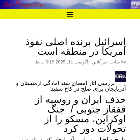
اسرائیل برنده اصلی نفوذ
آمریکا در منطقه است
by
سایت خبرآنلاین
|
آگوست 11, 2025 6:19 ب.ظ
بررسی آثار امضای سند آمادگی ارمنستان و
آذربایجان برای صلح در کاخ سفید:
حذف ایران و روسیه از
قفقاز جنوبی / جنگ
اوکراین، مسکو را از
تحولات دور کرد
طرح صلح ارمنستان و آذربایجان که به واسطه