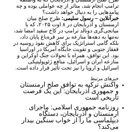
ترامپ انجام شد، متاثر از چه عواملی بوده و چه
پیامدهایی را به دنبال خواهد داشت؟
خبرآنلاین – رسول سلیمی:
طرح صلح میان
ارمنستان و آذربایجان در ۸ اوت ۲۰۲۵، که با
میانجی‌گری دونالد ترامپ در کاخ سفید امضا شد،
نه‌تنها به دهه‌ها منازعه بر سر قره‌باغ پایان داد،
بلکه گامی استراتژیک برای کاهش نفوذ روسیه در
قفقاز جنوبی و تقویت جایگاه آمریکا در اوراسیا
بود. این توافق، همراه با تحولات جنگ اوکراین و
منازعه ایران و اسرائیل، منافع ژئوپولیتیکی
اسرائیل و اروپا را نیز تحت تأثیر قرار داده است.
خبرهای مرتبط
واکنش ترکیه به توافق صلح ارمنستان
و جمهوری آذربایجان: این یک فرصت
تاریخی است
روزنامه جمهوری اسلامی: ماجرای
ارمنستان و آذربایجان، دستگاه
دیپلماسی ما را از خواب سنگین بیدار
می‌کند؟