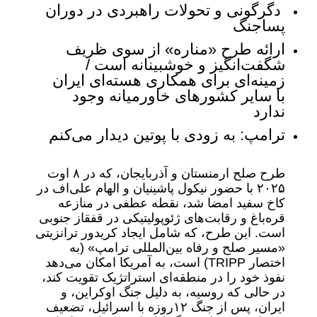
دگرگونی و تحولات راهبردی در دوران
پساجنگ
ارائه طرح «مناره» از سوی ظریف
شگفت‌انگیز و خوشبینانه است /
زمینه‌ای برای همکاری هسته‌ای ایران
با سایر کشورهای خاورمیانه وجود
ندارد
ترامپ: به زودی با پوتین دیدار می‌کنم
طرح صلح ارمنستان و آذربایجان، که در ۸ اوت
۲۰۲۵ با حضور نیکول پاشینیان و الهام علی‌اف در
کاخ سفید امضا شد، نقطه عطفی در منازعه
قره‌باغ و رقابت‌های ژئوپولیتیکی در قفقاز جنوبی
است. این طرح، که شامل ایجاد کریدور ترانزیتی
«مسیر صلح و رفاه بین‌المللی ترامپ» (به
اختصار TRIPP) است، به آمریکا امکان می‌دهد
نفوذ خود را در منطقه‌ای استراتژیک تقویت کند،
در حالی که روسیه، به دلیل جنگ اوکراین، و
ایران، پس از جنگ ۱۲روزه با اسرائیل، تضعیف