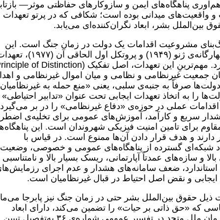
راهم‌آوری پناهگاه‌های ایمن و سازوکارهای حفاظتی موثر— بازتا
 واقعیت‌های میدانی بوده است؛ شکافی که در پرتو تعهدات
 بین‌الملل بشر، ابعاد نگران‌کننده‌ای می‌یابد.
سنگ‌بنای مشروعیت اقدامات یک دولت در زمان جنگ است. این
شاخه از حقوق، به‌ویژه در کنوانسیون‌های چهارگانه‌ی ژنو (۱۹۴۹) و پروتکل اول الحاقی آن (۹۷۷
یان جمعیت غیرنظامی و نظامی و میان اموال غیرنظامی و اهد
دولت‌ها صرفاً به جنبه‌ی سلبی، یعنی «منع حمله به غیرنظامیان
 ۵۸ پروتکل اول، دولت‌ها را به اتخاذ تعهدات ایجابی تحت عنوان «تدابیر احتیاطی»
 اقدامات عملی در حوزه‌ی «دفاع غیرنظامی» را در بر می‌گیرد،
هشدار سریع و کارآمد، آموزش‌های عمومی برای تخلیه‌ی اضطر
قاوم برای تامین امنیت فیزیکی شهروندان است. این پناهگاه‌ها
ارند و هدف قرار دادن آن‌ها ممنوع است. در قیاس با
اد شبکه‌ای گسترده از پناهگاه‌های عمومی و خصوصی، وضعیت
الا و سازه‌های عمدتاً آپارتمانی، ریسک بسیار بالا و نامتناسبی ر
ای استاندارد، ضعف سامانه‌های هشدار و عدم اجرای رزمایش‌ها
 ایجابی و نقض اصل احتیاط در قبال غیرنظامیان است.
ذیل حقوق بین‌الملل بشر حتی در زمان جنگ نیز پابرجا می‌مان
 و سیاسی که «حق ذاتی بر حیات» را تضمین می‌کند، دارای ابعاد
گسترده‌ای است که کمیته‌ی حقوق بشر سازمان ملل متحد در تفسیر عمومی شماره‌ی ۳۶ به‌تفصیل تبیین