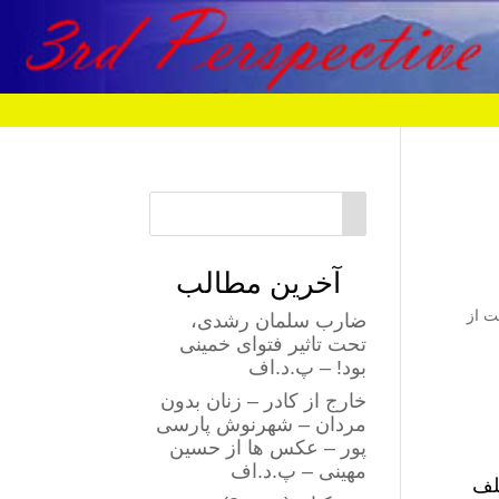
آخرین مطالب
ت از
ضارب سلمان رشدی،
تحت تاثیر فتوای خمینی
بود! – پ.د.اف
خارج از کادر – زنان بدون
مردان – شهرنوش پارسی
پور – عکس ها از حسین
مهینی – پ.د.اف
لف