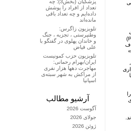
پزشکیان (بخش3): چه
بی
تعداد از افراد را پوشش
داده‌ایم و چه تعداد باقی
مانده‌اند
تلویزیون زاگرس:
۱)، تعهدات
وطنپرستی ، تجزیه ، جنگ
دقیقی را بر عهده‌ی طرفین درگیری می‌گذارد. مهم‌ترینِ این تعهدات، اصل تفکیک (Principle of Distinction)
و خاندان پهلوی در گفتگو با
اف
علی فیاض
»
تلویزیون حزب کمونیست
ایران/بهرام رحمانی:
مهاجرت دهها هزار نفری
اری
از مراکش به شهر سبته‌ی
اسپانیا
ا
آرشیو مطالب
ی
آگوست 2026
جولای 2026
د.
ژوئن 2026