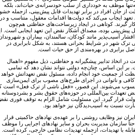
‌تنها موظف به خودداری از سلب خودسرانه‌ی حیات‌اند، بلکه
 از جان افراد در برابر تهدیدات قابل پیش‌بینی، ازجمله خش
تعهد ایجاب می‌کند که دولت‌ها اقدامات معقول، متناسب و در
 گیرند. کوتاهی در ایجاد زیرساخت‌های حفاظتی هم‌چون
ل پیش‌بینی بوده، مصداق آشکار نقض این تعهد ایجابی است. ا
اقشار آسیب‌پذیر مانند کودکان، سالمندان، بیماران و شهروندان
یی ترک شهر در شرایط بحرانی هستند، به شکل نابرابری در
 اصل برابری در بهره‌مندی از حق حیات است.
 در اتخاذ تدابیر پیشگیرانه و حفاظتی، ذیل مفهوم «اهمال
) قابل تحلیل است. بر این اساس، چنان‌چه دولتی نتواند نشان دهد که تمامی
ظت از جمعیت خود انجام داده، مسئول نقض تعهداتش خواهد ب
کافی و ناتوانی در اجرای طرح‌های مصوب برای ایمن‌سازی
محسوب می‌شوند. این قصور، «فعل ناشی از ترک فعل» است ک
قض تعهدات بین‌المللی در حوزه‌های حقوق بشر و بشردوستانه
دولت قرار گیرد. این مسئولیت شامل الزام به توقف فوری نق
رت نسبت به آسیب‌دیدگان نیز خواهد بود.
ایران نیز وظایف روشنی را بر عهده‌ی نهادهای حاکمیتی قرار
حتاً سازمان مدیریت بحران و سایر نهادهای اجرایی را موظف ب
قابله با تهدیدات، ازجمله تهدیدات نظامی خارجی، کرده است. ا