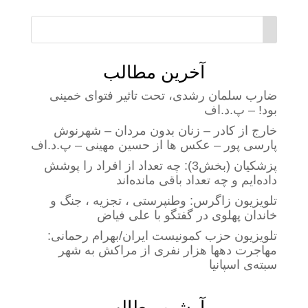
آخرین مطالب
ضارب سلمان رشدی، تحت تاثیر فتوای خمینی
بود! – پ.د.اف
خارج از کادر – زنان بدون مردان – شهرنوش
پارسی پور – عکس ها از حسین مهینی – پ.د.اف
پزشکیان (بخش3): چه تعداد از افراد را پوشش
داده‌ایم و چه تعداد باقی مانده‌اند
تلویزیون زاگرس: وطنپرستی ، تجزیه ، جنگ و
خاندان پهلوی در گفتگو با علی فیاض
تلویزیون حزب کمونیست ایران/بهرام رحمانی:
مهاجرت دهها هزار نفری از مراکش به شهر
سبته‌ی اسپانیا
آرشیو مطالب