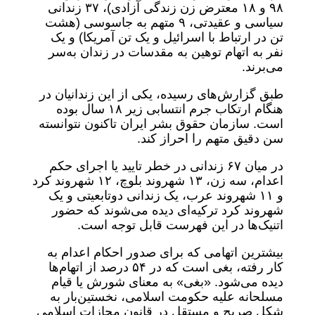
۹۸ و ۱۸ معترض زن زندگی آزادی)، ۳۷ زندانی
سیاسی و عقیدتی، ۹ متهم به جاسوسی (هشت
تن در ارتباط با اسرائیل و یک تن آمریکا) و یک
نفر به اتهام توهین به مقدسات در زندان به‌سر
می‌برند.
طبق گزارش‌های رسیده، یکی از این زندانیان در
هنگام ارتکاب جرم انتسابی زیر ۱۸ سال بوده
است. سازمان حقوق بشر ایران تاکنون نتوانسته
سن دقیق متهم را احراز کند.
در میان ۶۷ زندانی در خطر تایید یا اجرای حکم
اعدام، سه زن، ۱۳ شهروند بلوچ، ۱۲ شهروند کرد
و ۱۱ شهروند عرب، یک زندانی دوتابعیتی و یک
شهروند کرد ترکیه‌ای دیده می‌شوند که حضور
اتنیک‌ها در این فهرست قابل توجه است.
بیشترین اتهامی که برای صدور احکام اعدام به
کار رفته، بغی است که در ۵۴ درصد از اتهام‌ها
دیده می‌شود. «بغی» به معنای شورش یا قیام
مسلحانه علیه حکومت اسلامی، نخستین‌بار به
شکل صریح و مستقل در قانون مجازات اسلامی