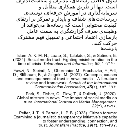
سوی فعالان رسانه‌ای، مدیران و سیاست‌گذاران
است. تنها از طریق همکاری متقابل و
سرمایه‌گذاری در آموزش حرفه‌ای، توسعه‌ی
زیرساخت‌های شفاف و پایدار و تمرکز بر ارتقای
کیفیت محتوایی است که رسانه‌ها می‌توانند از
وظیفه‌ی صرف گزارشگری به سمت عامل
بازسازی اعتماد اجتماعی و تسهیل فهم مشترک
حرکت کنند.
پانوشت‌ها:
Islam, A. K. M. N., Laato, S., Talukder, S., & Sutinen, E.
(2024). Social media trust: Fighting misinformation in the
time of crisis.
Telematics and Informatics, 89
, ۱۰۲۱۲۰.
Fawzi, N., Steindl, N., Obermaier, M., Prochazka, F., Arlt,
D., Blöbaum, B., & Ziegele, M. (2021). Concepts, causes
and consequences of trust in news media – A literature
review and framework.
Annals of the International
Communication Association, 45
(۲), ۱۵۴–۱۷۴.
Park, S., Fisher, C., Flew, T., & Dulleck, U. (2020).
Global mistrust in news: The impact of social media on
trust.
International Journal on Media Management,
22
(۲), ۸۳–۹۶.
Peifer, J. T., & Partain, L. P. B. (2023). Citizen forums:
Examining a journalistic transparency initiative’s capacity
to foster understanding, connection, and
trust.
Journalism Practice, 19
(۳), ۴۶۷–۴۸۷.