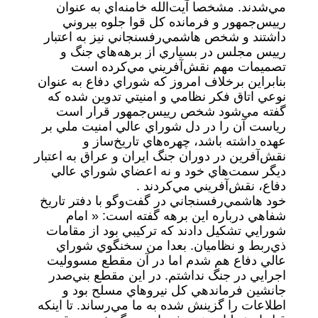
مي‌شدند. مشخصا آيت‌الله خامنه‌اي به عنوان
رييس‌جمهور و فرمانده كل قوا جلوه بيروني
داشتند و شخص هاشمي‌رفسنجاني نيز به اعتبار
رييس مجلس در بسياري از برهه‌هاي جنگ و
تصميمات مهم نقش‌آفريني مي‌كرده است
بنابراين برخلاف امروز كه شوراي دفاع به عنوان
نوعي اتاق فكر نظامي و امنيتي تدوين شده كه
گفته مي‌شود شخص رييس‌جمهور قرار است
رياست آن را در دل شوراي عالي امنيت ملي بر
عهده داشته باشد، چهره‌هاي تاريخ‌ساز و
نقش‌آفرين در دوران جنگ ايران و عراق به اعتبار
ديگر سمت‌هاي خود و نه اعضاي شوراي عالي
دفاع، نقش‌آفريني مي‌كردند .
خود هاشمي‌رفسنجاني در گفت‌وگو با دفتر تاريخ
شفاهي درباره اين برهه گفته است: « امام
شورايي تشكيل دادند كه تركيبي بود از مقامات
ذي‌ربط و نظاميان. بعدا من سخنگوي شوراي
عالي دفاع هم شدم اما در آن مقطع مسووليت
اجرايي در جنگ نداشتم. در اين مقطع بني‌صدر
جانشين فرماندهي كل نيروهاي مسلح بود و
اطلاعات را گزينش شده به ما مي‌رساند. تا اينكه