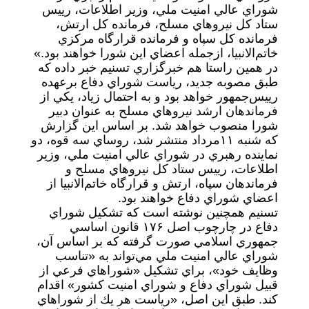
شوراي عالي امنيت ملي، وزير اطلاعات، رييس
ستاد كل نيروهاي مسلح، فرمانده كل ارتش،
فرمانده كل سپاه و فرمانده قرارگاه مركزي
خاتم‌الانبيا، ازجمله اعضاي اين شورا خواهند بود.»
در همين راستا هم خبرگزاري تسنيم خبر داده كه
طبق مصوبه جديد، رياست شوراي دفاع برعهده
رييس‌جمهور خواهد بود و به احتمال زياد، يكي از
فرماندهان ارشد نيروهاي مسلح به عنوان دبير
شورا منصوب خواهد شد. بر اساس اين گزارش
كه شنبه ۱۱‌مرداد منتشر شد، روساي سه قوه، دو
نماينده رهبري در شوراي عالي امنيت ملي، وزير
اطلاعات، رييس ستاد كل نيروهاي مسلح و
فرماندهان سپاه، ارتش و قرارگاه خاتم‌الانبيا از
اعضاي شوراي دفاع خواهند بود.
تسنيم همچنين نوشته است كه تشكيل شوراي
دفاع در چارچوب اصل ۱۷۶ قانون اساسي
جمهوري اسلامي صورت گرفته كه بر اساس آن،
شوراي عالي امنيت ملي مي‌تواند به «تناسب
وظايف خود»، براي تشكيل «شوراهاي فرعي از
قبيل شوراي دفاع و شوراي امنيت كشور» اقدام
كند. طبق اين اصل، «رياست هر يك از شوراهاي