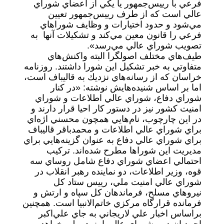
فرعي با رييس‌جمهور يا يكي از اعضاي شوراي
عالي است كه از طرف رييس‌جمهور تعيين
مي‌شود و حدود اختيارات و وظايف شوراهاي
فرعي را قانون معين مي‌كند و تشكيلات آنها به
تصويب شوراي عالي مي‌رسد».
طيف‌هاي مختلف اصولگرا البته واكنش‌هاي
متفاوتي به خبر تشكيل اين شورا داشتند. روزنامه
خراسان كه از رسانه‌هاي نزديك به قاليباف است،
اما بر اساس شنيده‌هايش نوشته: «در كنار
شوراي دفاع، شوراي عالي اطلاعات و شوراي
امنيت كشور نيز در دستور كار احيا قرار دارند و
در اين چارچوب، نام‌هايي همچون محسني اژه‌اي
براي شوراي عالي اطلاعات و محمدباقر قاليباف
براي شوراي عالي دفاع به عنوان گزينه‌هايي براي
مديريت اين شوراها مطرح شده‌اند. تركيب
احتمالي اعضاي شوراي دفاع شامل روساي سه
قوه، وزير اطلاعات، دو نماينده رهبر انقلاب در
شوراي عالي امنيت ملي، رييس ستاد كل
نيروهاي مسلح، فرماندهان كل سپاه و ارتش و
فرمانده قرارگاه مركزي خاتم‌الانبيا است. همچنين
براساس اخبار علي لاريجاني به جاي علي‌اكبر