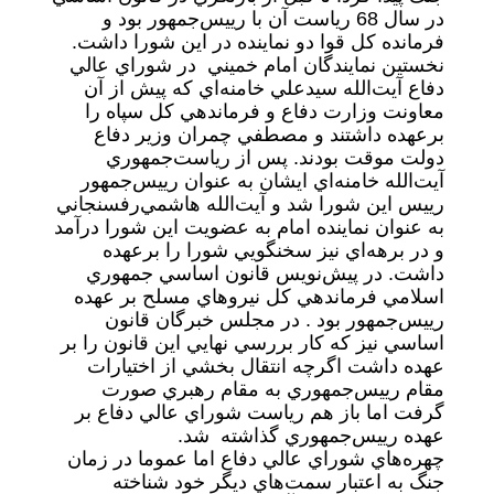
در سال 68 رياست آن با رييس‌جمهور بود و
فرمانده كل قوا دو نماينده در اين شورا داشت.
نخستين نمايندگان امام خميني در شوراي عالي
دفاع آيت‌الله سيدعلي خامنه‌اي كه پيش از آن
معاونت وزارت دفاع و فرماندهي كل سپاه را
برعهده داشتند و مصطفي چمران وزير دفاع
دولت موقت بودند. پس از رياست‌جمهوري
آيت‌الله خامنه‌اي ايشان به عنوان رييس‌جمهور
رييس اين شورا شد و آيت‌الله هاشمي‌رفسنجاني
به عنوان نماينده امام به عضويت اين شورا درآمد
و در برهه‌اي نيز سخنگويي شورا را برعهده
داشت. در پيش‌نويس قانون اساسي جمهوري
اسلامي فرماندهي كل نيروهاي مسلح بر عهده
رييس‌جمهور بود . در مجلس خبرگان قانون
اساسي نيز كه كار بررسي نهايي اين قانون را بر
عهده داشت اگرچه انتقال بخشي از اختيارات
مقام رييس‌جمهوري به مقام رهبري صورت
گرفت اما باز هم رياست شوراي عالي دفاع بر
عهده رييس‌جمهوري گذاشته شد.
چهره‌هاي شوراي عالي دفاع اما عموما در زمان
جنگ به اعتبار سمت‌هاي ديگر خود شناخته