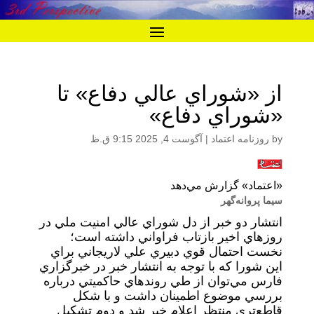
از «شوراي عالي دفاع» تا
«شوراي دفاع»
by
روزنامه اعتماد
|
آگوست 4, 2025 9:15 ق.ظ
«اعتماد» گزارش مي‌دهد
سيما پروانه‌گهر
انتشار دو خبر از دل شوراي عالي امنيت ملي در
روزهاي اخير بازتاب فراواني داشته است؛
نخست احتمال قوي دبيري علي لاريجاني براي
اين شورا كه با توجه به انتشار خبر در خبرگزاري
فارس مي‌توان از طي روندهاي حاكميتي درباره
بررسي موضوع اطمينان داشت و با شکل
قاطع‌تري منتظر اعلام خبر شد و دوم تشكيل