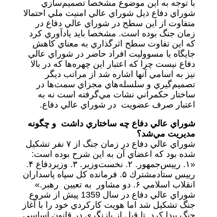
با توجه به اين موضوع مشخصا تصميم‌سازي
شوراي دفاع ذيل شوراي عالي امنيت ملي احتمالا
متفاوت از اين سطح در شوراي عالي دفاع در
زمان جنگ بوده است. مشخصا بايد يادآوري كرد
كه اين تفاوت سطح اثر‌گذاري به معناي كاهش
جايگاه يا مسووليت افراد حاضر در شوراي عالي
دفاع نيست چرا كه اعتبار اين چهره‌ها كه در بالا
نيز به اسامي آنها اشاره شد از مراتب ديگر
تصميم‌گيري و سلسله‌هاي مجزاي سمت‌ها در
ساختار حكمراني نشات مي‌گرفته است نه به
اعتبار صرف عضويت در شوراي عالي دفاع.
شوراي عالي دفاع چه ساختاري داشت و چگونه
مديريت مي‌شد؟
شوراي عالي دفاع در زمان جنگ از ۷ نفر تشكيل
شده بود كه اعضاي آن به اين شرح بوده است:
«۱. رييس‌جمهور. ۲. نخست‌وزير. ۳. وزير‌دفاع ۴.
رييس ستاد‌مشترك ۵. فرمانده كل سپاه پاسداران
انقلاب اسلامي ۶. دو مشاور به تعيين رهبر.»
شوراي عالي دفاع در سال 1359 پيش از شروع
جنگ تشكيل شد اما هويت كاركردي خود را با آغاز
جنگ پيدا كرد. تا قبل از بازنگري در قانون اساسي