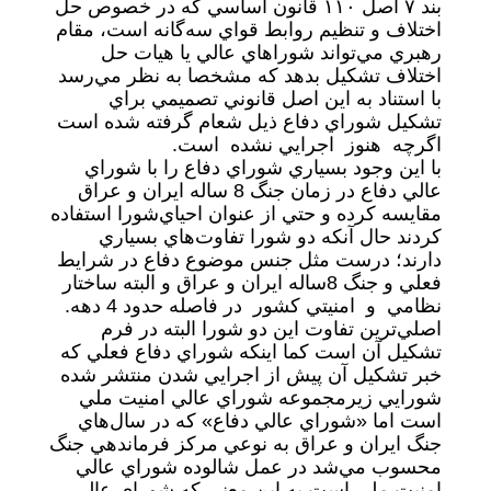
بند ۷ اصل ۱۱۰ قانون اساسي كه در خصوص حل
اختلاف و تنظيم روابط قواي سه‌گانه است، مقام
رهبري مي‌تواند شوراهاي عالي يا هيات حل
اختلاف تشكيل بدهد كه مشخصا به نظر مي‌رسد
با استناد به اين اصل قانوني تصميمي براي
تشكيل شوراي دفاع ذيل شعام گرفته شده است
اگرچه هنوز اجرايي نشده است.
با اين وجود بسياري شوراي دفاع را با شوراي
عالي دفاع در زمان جنگ 8 ساله ايران و عراق
مقايسه كرده و حتي از عنوان احياي‌شورا استفاده
كردند حال آنكه دو شورا تفاوت‌هاي بسياري
دارند؛ درست مثل جنس موضوع دفاع در شرايط
فعلي و جنگ 8‌ساله ايران و عراق و البته ساختار
نظامي و امنيتي كشور در فاصله حدود 4‌ دهه.
اصلي‌ترين تفاوت اين دو شورا البته در فرم
تشكيل آن است كما اينكه شوراي دفاع فعلي كه
خبر تشكيل آن پيش از اجرايي شدن منتشر شده
شورايي زيرمجموعه شوراي عالي امنيت ملي
است اما «شوراي عالي دفاع» كه در سال‌هاي
جنگ ايران و عراق به نوعي مركز فرماندهي جنگ
محسوب مي‌شد در عمل شالوده شوراي عالي
امنيت ملي است به اين معني كه شوراي عالي