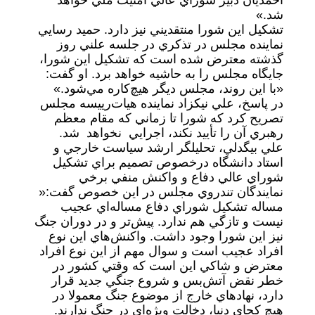
احمديان دبير شوراي عالي امنيت ملي خواهد
شد.»
تشكيل اين شورا منتقديني نيز دارد. حميد رسايي
نماينده مجلس در تذكري در جلسه علني روز
گذشته معترض شده است كه تشكيل اين شورا،
جايگاه مجلس را به حاشيه خواهد برد. او گفت:
«با اين روند، مجلس ديگر هيچ‌كاره مي‌شود.»
در پاسخ، علي نيكزاد نماينده هيات‌رييسه مجلس
تصريح كرد كه شورا تا زماني كه مقام معظم
رهبري آن را تأييد نكند، اجرايي نخواهد شد.
علي بيگدلي، تحليلگر ارشد سياست خارجي و
استاد دانشگاه درخصوص تصميم براي تشكيل
شوراي عالي دفاع و واكنش منفي برخي
نمايندگان تندروي مجلس در اين خصوص گفت:«
مساله تشكيل شوراي دفاع مساله‌اي عجيب
نيست و تازگي هم ندارد. پيش‌تر و در دوران جنگ
نيز اين شورا وجود داشت. واكنش‌هاي اين نوع
افراد عجيب است و سوال مهم از اين نوع افراد
معترض و شاكي اين است كه وقتي كشور در
خطر نقض آتش‌بس و شروع جنگي جديد قرار
دارد، نهادهاي خارج از موضوع جنگ معمولا در
هيچ كجاي دنيا، دخالت ويژه‌اي در جنگ ندارند.