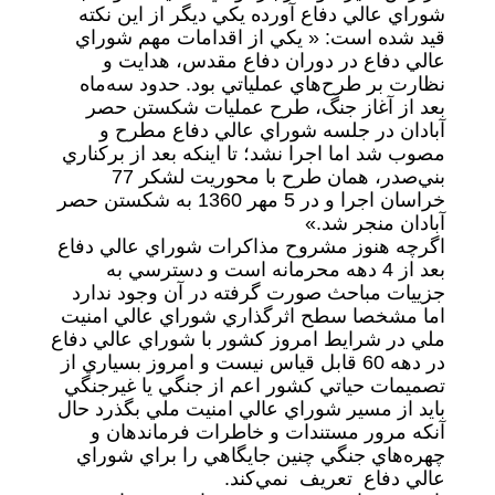
شوراي عالي دفاع آورده يكي ديگر از اين نكته
قيد شده است: « يكي از اقدامات مهم شوراي
عالي دفاع در دوران دفاع مقدس، هدايت و
نظارت بر طرح‌هاي عملياتي بود. حدود سه‌ماه
بعد از آغاز جنگ، طرح عمليات شكستن حصر
آبادان در جلسه شوراي عالي دفاع مطرح و
مصوب شد اما اجرا نشد؛ تا اينكه بعد از بركناري
بني‌صدر، همان طرح با محوريت لشكر 77
خراسان اجرا و در 5 مهر 1360 به شكستن حصر
آبادان منجر شد.»
اگرچه هنوز مشروح مذاكرات شوراي عالي دفاع
بعد از 4 دهه محرمانه است و دسترسي به
جزييات مباحث صورت گرفته در آن وجود ندارد
اما مشخصا سطح اثرگذاري شوراي عالي امنيت
ملي در شرايط امروز كشور با شوراي عالي دفاع
در دهه 60 قابل قياس نيست و امروز بسياري از
تصميمات حياتي كشور اعم از جنگي يا غيرجنگي
بايد از مسير شوراي عالي امنيت ملي بگذرد حال
آنكه مرور مستندات و خاطرات فرماندهان و
چهره‌هاي جنگي چنين جايگاهي را براي شوراي
عالي دفاع تعريف نمي‌كند.