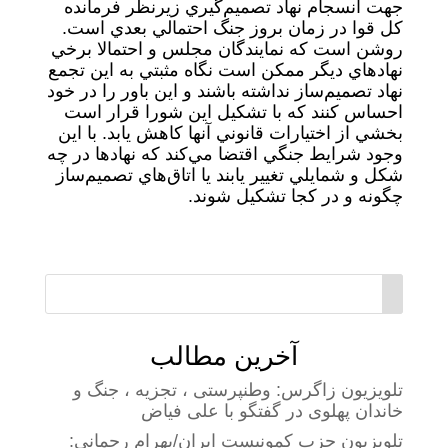
جهت انسجام نهاد تصميم‌گيري زيرنظر فرمانده
كل قوا در زمان بروز جنگ احتمالي بعدي است.
روشن است كه نمايندگان مجلس و احتمالا برخي
نهادهاي ديگر ممكن است نگاه مثبتي به اين تجمع
نهاد تصميم‌ساز نداشته باشند و اين باور را در خود
احساس كنند كه با تشكيل اين شورا قرار است
بخشي از اختيارات قانوني آنها كاهش يابد. با اين
وجود شرايط جنگي اقتضا مي‌كند كه نهادها در چه
شكل و شمايلي تغيير يابند يا اتاق‌هاي تصميم‌ساز
چگونه و در كجا تشكيل شوند.
آخرین مطالب
تلویزیون زاگرس: وطنپرستی ، تجزیه ، جنگ و
خاندان پهلوی در گفتگو با علی فیاض
تلویزیون حزب کمونیست ایران/بهرام رحمانی: