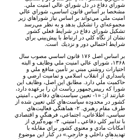
شوراي دفاع در دل شوراي عالي امنيت ملي.
مشخصا بر اساس قانون اساسي، شوراي عالي
امنيت ملي مي‌تواند بر اساس نياز شوراهاي زير
مجموعه‌اي را تشكيل بدهد و به نظر مي‌رسد
تشكيل شوراي دفاع در شرايط فعلي كشور
نشان از نگاه كلي در ارتباط با پيش‌بيني براي
شرايط احتمالي دور و نزديك است.
بر اساس اصل ۱۷۶ قانون اساسي مصوب سال
۱۳۶۸، شوراي عالي امنيت ملي وظايف و البته
اختيارات روشني مبني بر تأمين منافع ملي و
پاسداري از انقلاب اسلامي و تماميت ارضي و
حاكميت ملي دارد. مطابق اين اصل، وظايف اين
شورا كه رييس‌جمهور رياست آن را برعهده دارد،
عبارتند از: «۱- تعيين سياست‌هاي دفاعي ـ امنيتي
كشور در محدوده سياست‌هاي كلي تعيين شده از
طرف مقام رهبري. ۲- هماهنگي فعاليت‌هاي
سياسي، اطلاعاتي، اجتماعي، فرهنگي و اقتصادي
با تدابير كلي دفاعي ـ امنيتي. ۳- بهره‌گيري از
امكانات مادي و معنوي كشور براي مقابله با
تهديدهاي داخلي و خارجي.» در كنار اين موضوع