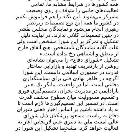
همه كشورها در شرايط مشابه ما، تمامي
فعاليت‌هاي جانبي را متوقف و روي وضعيت
متمركز مي‌شوند. اين نكته را هم فراموش نكنيم
در كشور ما همه اين نوع تصميمات زيرنظر
رهبري انجام مي‌شود و نمايندگان مجلس نقشي
در چنين تصميمات كلاني ندارند. در نهايت دليل
تشكيل و تمركز بر اين شورا مشخص است ولي
علت گلايه نمايندگان نامشخص. هيچ اتفاق خارج
از منطق و اشتباهي رخ نداده است.»
تشكيل «شوراي دفاع» را مي‌توان نشانه‌اي
روشن از بازتعريف تهديد و بازآرايي ساختار
قدرت در جمهوري اسلامي دانست. اين شورا
اگرچه در ظاهر نهادي فني براي سياستگذاري
دفاعي است، اما در واقعيت، بيانگر يك تغيير
پارادايمي در مديريت بحران، تصميم‌گيري فوري
و تقسيم مسووليت ميان سطوح مختلف قدرت
است. در تفسير اين تصميم‌گيري‌ها لازم است تا
به ياد داشته باشيم بر اساس اخبار فعلي شوراي
دفاع به رياست مسعود پزشكيان ذيل شوراي
عالي امنيت ملي به دبيري علي لاريجاني آغاز به
فعاليت خواهد كرد. مشخصا تشكيل اين شورا در