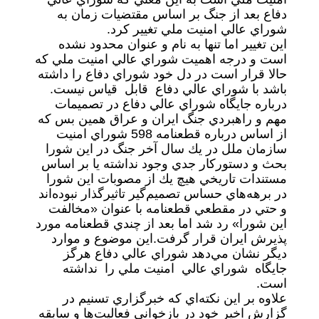
دفاع بعد از جنگ بر اساس مقتضيات زمان به
شوراي عالي امنيت ملي تغيير كرد.
اين تغيير اما تنها به نام و عنوان محدود نشده
است و درجه اهميت شوراي عالي امنيت ملي كه
حالا قرار است در دل خود شوراي دفاع را داشته
باشد با شوراي عالي دفاع قابل قياس نيست.
درباره جايگاه شوراي عالي دفاع در تصميمات
مهم و راهبردي جنگ ايران و عراق همين بس كه
از اساس درباره قطعنامه 598 شوراي امنيت
سازمان ملل در يك سال آخر جنگ در اين شورا
بحث و دستوركار جدي وجود نداشته يا بر اساس
مستندات تاريخي هيچ يك از مصوبات اين شورا
در برهه‌هاي حساس تصميم‌گير تاثيرگذار نبوده‌اند
و حتي در مقطعي قطعنامه با عنوان «مخالفت
اين شورا» رد شد اما بعد از چندي قطعنامه مورد
پذيرش ايران قرار گرفت.اين موضوع و موارد
ديگر نشان مي‌دهد شوراي عالي دفاع هرگز
جايگاه شوراي عالي امنيت ملي را نداشته
است.
علاوه بر اين نكته‌اي كه خبرگزاري تسنيم در
گزارش اخير خود در بازخواني فعاليت‌ها و سابقه