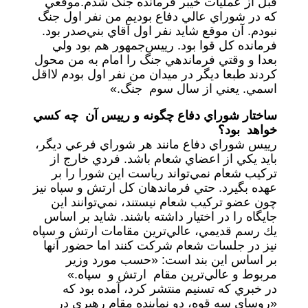
قبل از عمليات خيبر فرمانده جنگ شدم.موقعي
كه در شوراي عالي دفاع بوديم من نفر اول جنگ
نبودم. آن موقع شايد نفر اول آقاي بني‌صدر بود.
فرمانده كل قوا بود. رييس‌جمهور هم بود ولي
بعدا و وقتي فرماندهي جنگ را امام به من محول
كردند طبعا ديگر در ميدان من نفر اول بودم لااقل
اسمي. يعني از سال سوم جنگ.»
ساختار شوراي دفاع چگونه و رييس آن چه كسي
خواهد بود؟
رييس شوراي دفاع مانند هر شوراي فرعي ديگر،
بايد يكي از اعضاي شعام باشد. فردي خارج از
تركيب شعام نمي‌تواند رياست اين شورا را بر
عهده بگيرد. حتي فرماندهان كل ارتش و سپاه نيز
چون عضو تركيب شعام نيستند، نمي‌توانند اين
جايگاه را در اختيار داشته باشند. شايد بر اساس
يك رسم قديمي، عالي‌ترين مقامات ارتش و سپاه
نيز در جلسات شعام شركت كنند اما حضور آنها
بر اساس اين بند است: «حسب‌ مورد وزير
مربوط و عالي‌ترين‌ مقام‌ ارتش‌ و سپاه.»
در خبري كه تسنيم منتشر كرد، آمده بود كه
«روساي سه قوه، دو نماينده مقام رهبري در