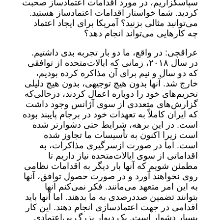
سپاسگزاریم، در مورد اقدامات اعتمادساز صحبت
کردید. شما خواستار اقدامات اعتمادساز هستید.
می‌توانید مثالی بزنید؟ آمریکا برای ایجاد اعتماد
چه کارهایی می‌تواند انجام دهد؟
عراقچی: در واقع، ما دو بار تجربه بدی داشتیم.
در سال ۲۰۱۸، زمانی که ایالات‌متحده از توافقی
که دو سال و نیم برای آن مذاکره کرده بودیم،
خارج شد. آنها بدون هیچ توجیهی، بدون هیچ دلیلی
تحریم‌های خود را دوباره اعمال کردند، درحالی‌که
گزارش‌های متعددی از سوی آژانس وجود داشت
که ایران کاملاً به تعهدات خود در برجام پایبند بوده
است. در این برهه، شرایط حتی دشوارتر شده
است زیرا اکنون به تأسیسات ما تجاوز شده
است. اما در صورت ازسرگیری مذاکرات، به
اقداماتی از سوی ایالات‌متحده نیاز داریم تا
مطمئن شویم که آنها بار دیگر به اقدامات نظامی
روی نخواهند آورد و در صورت حصول توافق، آنها
به این امر متعهد می‌مانند. فکر نمی‌کنم آنها
بتوانند تضمین صددرصدی به ما بدهند. اما آنها باید
اقدامی در جهت اعتمادسازی انجام دهند. این کار
بسیار دشوار است. یک دیوار بزرگ بی‌اعتمادی