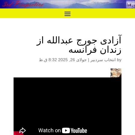
آزادی جورج عبدالله از
زندان فرانسه
by
انتخاب سردبیر
|
جولای 26, 2025 8:32 ق.ظ