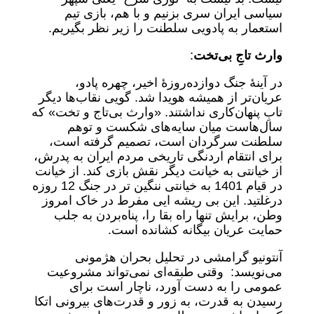
سیاسی ایران سری بزنیم و با هم، بازی تیم
استعمار به پادویی سلطنت را زیر نظر بگیریم.
وارث تاجِ بی‌تخت
:
در آینهٔ جنگ دوازده‌روزهٔ اخیر، چهره‌ پادو،
عریان‌تر از همیشه هویدا شد. گویی نقاب‌ها دیگر
تابِ پنهان‌کاری نداشتند. «وارث بی‌تاج و تخت» که
سال‌هاست میان سایه‌های شکست و توهم
سلطنت سرگردان است، تصمیم گرفته است،
برای انتقام اردنگی تاریخی مردم ایران به پدرش،
از خیانتی به خیانت دیگر نقش بازی کند. از خیانت
در قیام 1401 به خیانتی ننگین تر در جنگ 12 روزه
درغلتید. این بی ریشه ایی مفرط در خاک امروز
وطن، برایش تنها راه بقا را، پناه‌بردن به جلب
حمایت عریان بیگانه کشانده است.
آنتونیو گرامشی در تحلیل بحران هژمونی
می‌نویسد: وقتی طبقه‌ای نمی‌تواند مشروعیت
عمومی را به دست آورد، ناچار است برای
رسیدن به قدرت، به زور و قدرت‌های بیرونی اتکا