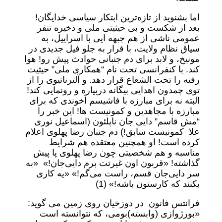
اما بشنوید از تازه‌ترین ابتکار سیاسی خدایگان!
بعد از شکست و بی حیثیتی ملی و ذخیره تنفر
عمومی ناشی از هم جبهه ایی با اسراییل، به
سیاق نظام ولایت، با فرار به جلو فیل جدیدی در
مونیخ، و لابد برای دم جنبانی حوادث پیش رو! هوا
کند. با کنفرانسی تحت نام “همکاری ملی” حیثیت
رفته را تحت الشعاع قرار دهد. و آلترناتیوی را از
توی چمدون اهدایی بیگانه دربیاره و رونمایی کند!
البته نه برای مبارزه با فاشیسم آخوندی که برای
مبارزه با مجاهدین و کمونیست ها! این خبر را
“مش قاسم” دایی جان ناپلئون (اسماعیل نوری
علا کمونیست سابق!) دم جنبان رضا پهلوی اعلام
کرده است! او همچنین معتقده هم شرایط
مناسبه و هم شخصیتی چون رضا پهلوی پا پیش
گذاشته! «قربون اون غیرتت برم دایی‌جان!» «به
سر دایی‌جان قسم، راست می‌گم!» «یه کاری
بکنند که کارستون باشه!» (1)
فرانتس فانون در دوزخیان روی زمین می گوید:
«بورژوازی (وابسته)بومی، که نتوانسته است