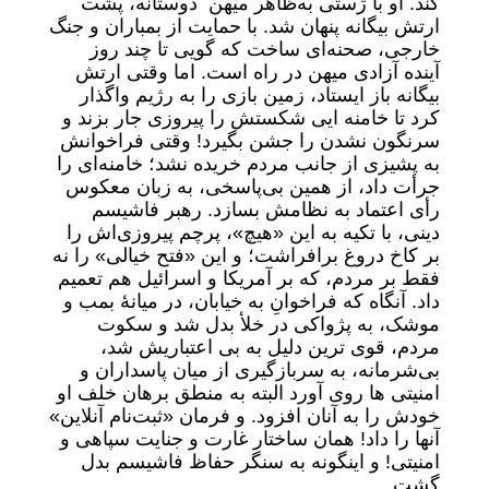
کند. او با ژستی به‌ظاهر میهن‌ دوستانه، پشت
ارتش بیگانه پنهان شد. با حمایت از بمباران و جنگ
خارجی، صحنه‌ای ساخت که گویی تا چند روز
آینده آزادی میهن در راه است. اما وقتی ارتش
بیگانه باز ایستاد، زمین بازی را به رژیم واگذار
کرد تا خامنه ایی شکستش را پیروزی جار بزند و
سرنگون نشدن را جشن بگیرد! وقتی فراخوانش
به پشیزی از جانب مردم خریده نشد؛ خامنه‌ای را
جرأت داد، از همین بی‌پاسخی، به زبان معکوس
رأی اعتماد به نظامش بسازد. رهبر فاشیسم
دینی، با تکیه به این «هیچ»، پرچم پیروزی‌اش را
بر کاخ دروغ برافراشت؛ و این «فتح خیالی» را نه
فقط بر مردم، که بر آمریکا و اسرائیل هم تعمیم
داد. آنگاه که فراخوانِ به خیابان، در میانهٔ بمب و
موشک، به پژواکی در خلأ بدل شد و سکوت
مردم، قوی ترین دلیل به بی اعتباریش شد،
بی‌شرمانه، به سربازگیری از میان پاسداران و
امنیتی ها روی آورد البته به منطق برهان خلف او
خودش را به آنان افزود. و فرمان «ثبت‌نام آنلاین»
آنها را داد! همان ساختار غارت و جنایت سپاهی و
امنیتی! و اینگونه به سنگر حفاظ فاشیسم بدل
گشت.