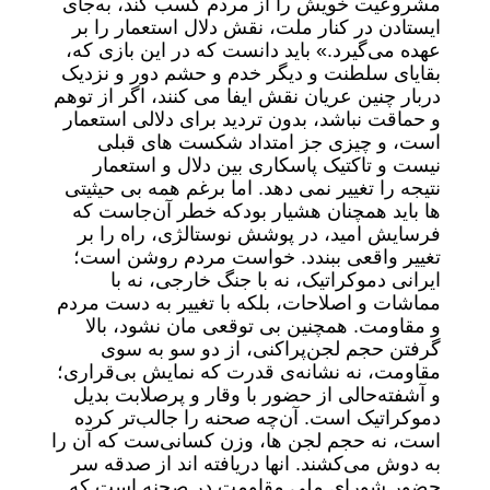
مشروعیت خویش را از مردم کسب کند، به‌جای
ایستادن در کنار ملت، نقش دلال استعمار را بر
عهده می‌گیرد.» باید دانست که در این بازی که،
بقایای سلطنت و دیگر خدم و حشم دور و نزدیک
دربار چنین عریان نقش ایفا می کنند، اگر از توهم
و حماقت نباشد، بدون تردید برای دلالی استعمار
است، و چیزی جز امتداد شکست های قبلی
نیست و تاکتیک پاسکاری بین دلال و استعمار
نتیجه را تغییر نمی دهد. اما برغم همه بی حیثیتی
ها باید همچنان هشیار بودکه خطر آن‌جاست که
فرسایش امید، در پوشش نوستالژی، راه را بر
تغییر واقعی ببندد. خواست مردم روشن است؛
ایرانی دموکراتیک، نه با جنگ خارجی، نه با
مماشات و اصلاحات، بلکه با تغییر به دست مردم
و مقاومت. همچنین بی توقعی مان نشود، بالا
گرفتن حجم لجن‌پراکنی، از دو سو به سوی
مقاومت، نه نشانه‌ی قدرت که نمایش بی‌قراری؛
و آشفته‌حالی از حضور با وقار و پرصلابت بدیل
دموکراتیک ا‌ست. آن‌چه صحنه را جالب‌تر کرده
است، نه حجم لجن ها، وزن کسانی‌ست که آن را
به دوش می‌کشند. انها دریافته اند از صدقه سر
حضور شورای ملی مقاومت در صحنه است که