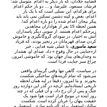
قضاییه جلادان، که بار دیگر به اعدام متوسل شد:
فرشاد، مسعود، علیرضا، و … دو بار حکم اعدام
برای هرکدام، این نسلی است که با یک بار
اعدام، بغض و کینه دشمن تسکین نمی یابد باید
پیکر بیجان اعدام شده را دو باره اعدام کند!.
همین لحظه 15 نفر از هواداران مجاهدین
زیرحکم اعدام هستند. از سویی دیگر پاسداران
آتش به اختیار، در سودای گروگانگیری و خاموش
کردن صدای قهرمانان در زنجیر بودند، که فریاد
سعید ماسوری
، با عملی شبه فدایی ، خبر
از«جنایتی در حال وقوع » داد. صدای او، هشدار
به وجدان‌های بیدار جهان بود: که خاموشی امروز،
چراغ سبز جنایت فردا است.
در سیاست، گاهی تنها وقتی گزینه‌ای واقعی
می‌شود که تمام گزینه‌های ساختگی شکست
بخورند. و ما امروز، دقیقاً در لبه همان لحظه
تاریخی ایستاده‌ایم. آن‌چه در گذر این دوازده روز
جنگ و پس از آن رخ داد، و آن فیلی که در چند
روز آینده در مونیخ قرار است هوا شود یک
حقیقت پنهان را عریان کرده است. شکست
سالیان استعمار برای آلترناتیو سازی . استعمار و