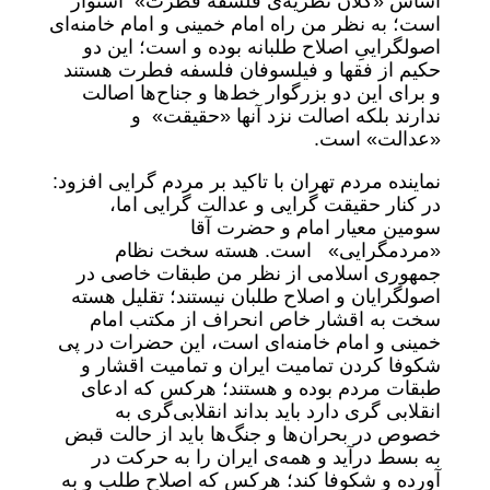
اساس «کلان نظریه‌ی فلسفه فطرت» استوار
است؛ به نظر من راه امام خمینی و امام‌ خامنه‌ای
اصولگراییِ اصلاح طلبانه بوده و است؛ این دو
حکیم از فقها و فیلسوفان فلسفه فطرت هستند
و برای این دو بزرگوار خط‌ها و جناح‌ها اصالت
ندارند بلکه اصالت نزد آنها «حقیقت» و
«عدالت» است.
نماینده مردم تهران با تاکید بر مردم گرایی افزود:
در کنار حقیقت گرایی و عدالت گرایی اما،
سومین معیار امام و حضرت آقا
«مردمگرایی» است. هسته سخت نظام
جمهوری اسلامی از نظر من طبقات خاصی در
اصولگرایان و اصلاح طلبان نیستند؛ تقلیل هسته
سخت به اقشار خاص انحراف از مکتب امام
خمینی و امام‌ خامنه‌ای است، این حضرات در پی
شکوفا کردن تمامیت ایران و تمامیت اقشار و
طبقات مردم بوده و هستند؛ هرکس که ادعای
انقلابی گری دارد باید بداند انقلابی‌گری به
خصوص در بحران‌ها و جنگ‌ها باید از حالت قبض
به بسط درآید و همه‌ی ایران را به حرکت در
آورده و شکوفا کند؛ هرکس که اصلاح طلب و به