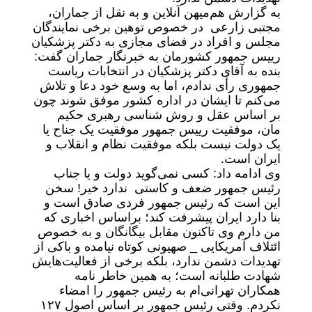
به گزارش هم‌میهن آنلاین و به نقل از جماران،
مجتبی زارعی در خصوص توهین برخی نمایندگان
مجلس و افراد در فضای مجازی به دکتر پزشکیان
رییس جمهور کشورمان به خبرنگار جماران گفت:
بنده به آقای دکتر پزشکیان در انتخابات ریاست
جمهوری رأی ندادم، اما به وسع خود دعا و تلاش
می‌کنم تا ایشان در اداره کشور موفق شوند چون
بر اساس عقل و روش شناسی رهبری حکیم
مان، موفقیت رییس جمهور موفقیت یک جناح یا
یک دولت نیست بلکه موفقیت نظام و انقلاب و
ایران است.
وی ادامه داد: کسی نمی‌گوید دولت و یا جناب
رئیس جمهور ضعف و کاستی ندارد خیر! سخن
این است که رئیس جمهور فردی صادق است و
بنا دارد ایران پیشرفت کند؛ براساس اخباری که
من دارم وی تاکنون مقابل بیگانگان و به خصوص
ائتلاف آمریکایی _ صهیونی کوتاه نیامده و باکی از
تهدیدات دشمن ندارد، بلکه برخی از فعالیت‌هایش
شهادت طلبانه است؛ به همین خاطر نامه
همکاران تهرانی‌ام به رئیس جمهور را امضاء
نکردم. وقتی رئیس جمهور بر اساس اصول ۱۲۷