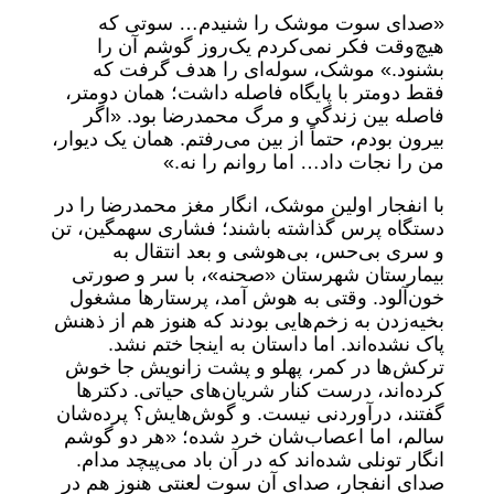
«صدای سوت موشک را شنیدم… سوتی که
هیچ‌وقت فکر نمی‌کردم یک‌روز گوشم آن را
بشنود.» موشک، سوله‌ای را هدف گرفت که
فقط دومتر با پایگاه فاصله داشت؛ همان دومتر،
فاصله بین زندگی و مرگ محمدرضا بود. «اگر
بیرون بودم، حتماً از بین می‌رفتم. همان یک دیوار،
من را نجات داد… اما روانم را نه.»
با انفجار اولین موشک، انگار مغز محمدرضا را در
دستگاه پرس گذاشته باشند؛ فشاری سهمگین، تن
و سری بی‌حس، بی‌هوشی و بعد انتقال به
بیمارستان شهرستان «صحنه»، با سر و صورتی
خون‌آلود. وقتی به هوش آمد، پرستارها مشغول
بخیه‌زدن به زخم‌هایی بودند که هنوز هم از ذهنش
پاک نشده‌اند. اما داستان به اینجا ختم نشد.
ترکش‌ها در کمر، پهلو و پشت زانویش جا خوش
کرده‌اند، درست کنار شریان‌های حیاتی. دکترها
گفتند، درآوردنی نیست. و گوش‌هایش؟ پرده‌شان
سالم، اما اعصاب‌شان خرد شده؛ «هر دو گوشم
انگار تونلی شده‌اند که در آن باد می‌پیچد مدام.
صدای انفجار، صدای آن سوت لعنتی هنوز هم در