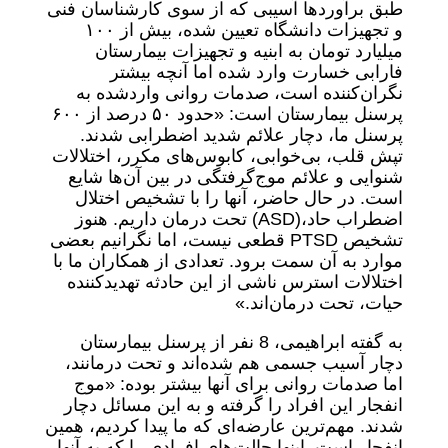
طبق برآوردها آسیبی که از سوی کارشناسان فنی
و تجهیزات دانشگاه تعیین شده، بیش از ۱۰۰
میلیارد تومان به ابنیه و تجهیزات بیمارستان
فارابی خسارت وارد شده اما آنچه بیشتر
نگران‌کننده است، صدمات روانی واردشده به
پرسنل بیمارستان است: «حدود ۵۰ درصد از ۶۰۰
پرسنل ما، دچار علائم شدید اضطرابی شدند.
تپش قلب، بی‌خوابی، کابوس‌های مکرر، اختلالات
شنوایی و علائم موج‌گرفتگی در بین آن‌ها شایع
است. در حال حاضر، آنها را با تشخیص اختلال
اضطراب حاد،(ASD) تحت درمان داریم. هنوز
تشخیص PTSD قطعی نیست، اما نگرانیم بعضی
موارد به آن سمت برود. تعدادی از همکاران ما با
اختلالات استرس ناشی از این حادثه تهدیدکننده
حیات، تحت درمان‌اند.»
به گفته ابراهیمی، 8 نفر از پرسنل بیمارستان
دچار آسیب جسمی هم شده‌اند و تحت درمانند،
اما صدمات روانی برای آنها بیشتر بوده: «موج
انفجار این افراد را گرفته و به این مسائل دچار
شدند. مهم‌ترین عارضه‌ای که ما پیدا کردیم، همین
انفجار است. اینها حالت‌های افرادی را که به آنها