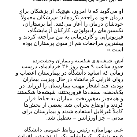
او می‌گوید که تا امروز، هیچ‌یک از پزشکان برای
درمان خود مراجعه نکرده‌اند: «پزشکان معمولاً
خودشان درمان را آغاز می‌کنند. اما پرستاران،
تکنسین‌های رادیولوژی، کارکنان آزمایشگاه،
فیزیوتراپی و کاردرمانی به من مراجعه کردند و
بیشترین مراجعات هم از سوی پرستاران بوده
است.»
آتش، شیشه‌های شکسته و بیماران وحشت‌زده
حدود ساعت ۹ صبح روز ۲۶ خردادماه، درست
زمانی که اساتید دانشگاه در بیمارستان اعصاب و
روان فارابی کرمانشاه در حال ویزیت بیماران
بودند، چند انفجار مهیب بیمارستان را لرزاند. در
یک‌لحظه، سقف‌ها فروریختند، شیشه‌ها شکستند
و همه‌چیز به‌هم‌ریخت. بیماران به حیاط فرار
کردند و اوضاع بحرانی شد. بعضی از بخش‌ها
کاملاً غیرقابل استفاده شدند و بیمارستان برای
مدتی – جز اورژانس – تعطیل شد.
علی بهرامیان، رئیس روابط عمومی دانشگاه
علوم پزشکی کرمانشاه، یکی از نخستین افرادی