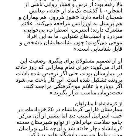
بالا رفته بود؛ از ترس و فشار روانی ناشی از
انفجار.» با گذشت یک‌ماه از حادثه، تبعاتش
همچنان ادامه دارد: «هنوز هرروز، هم بیماران و
هم پرسنل به اورژانس مراجعه می‌کنند. علائم
مشترک دارند؛ استرس، اضطراب، بی‌خوابی،
سردرد و آسیب‌های شنوایی. ما به این افراد
موجی می‌گوییم؛ چون نشانه‌هایشان مشخص و
قابل شناسایی است.»
او از تصمیم مسئولان برای پیگیری وضعیت این
افراد می‌گوید: «برای تمام بیمارانی که روز حادثه
در بیمارستان بودند، حتی اگر ترخیص شده باشند،
پرونده تشکیل شده است. این کار باعث می‌شود
اگر دوباره با علائم موج‌گرفتگی مراجعه کنند،
تحت‌درمان مناسب قرار بگیرند.»
از کرمانشاه تا میانراهان
بیمارستان فارابی کرمانشاه در 26 خردادماه، در
حمله اسرائیل آسیب دید اما بیشتر از آن، مرکز
جامع سلامت میانراهان از توابع شهرستان صحنه
کرمانشاه دچار حادثه شد و آن‌چه علی بهرامیان،
مدیر روابط عمومی دانشگاه علوم پزشکی