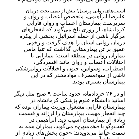
آسیب‌های روانی پرسنل؛ بیش از نیمی تحت درمان
علیرضا ابراهیمی، متخصص اعصاب و روان و
سرپرست بیمارستان اعصاب و روان فارابی
کرمانشاه، از روزی تلخ می‌گوید که انفجارهای
مرگبار ناشی از حمله اسرائیل، بخشی از پیکره
درمان روانی استان را هدف گرفت و زخمی
عمیق بر تن بیمارستانی گذاشت که تنها مأمن
بیماران روانی در منطقه است؛ بیمارانی با
اختلالات اعصاب و روان مانند افسردگی،
اضطراب، وسواس، جنون و اختلالات روانپزشکی
ناشی از سوءمصرف موادمخدر که در این
بیمارستان بستری بودند.
او در ۲۶ خردادماه، حدود ساعت ۹ صبح مثل دیگر
اساتید دانشگاه علوم پزشکی کرمانشاه در
بیمارستان فارابی مشغول ویزیت بیماران بوده که
چند انفجار مهیب، بیمارستان را لرزاند و قسمت
زیادی از بیمارستان آسیب دید. ابراهیمی در
گفت‌وگو با «هم‌میهن» می‌گوید، بیماران همه به
سمت حیاط می‌دویدند: «چون بخش‌های زیادی از