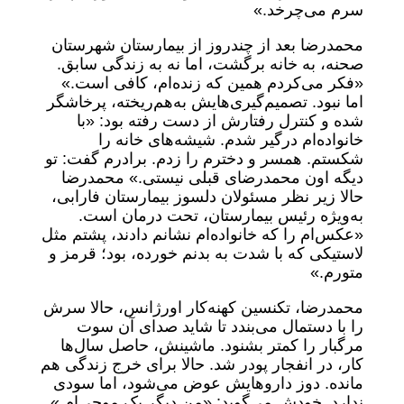
سرم می‌چرخد.»
محمدرضا بعد از چندروز از بیمارستان شهرستان
صحنه، به خانه برگشت، اما نه به زندگی سابق.
«فکر می‌کردم همین که زنده‌ام، کافی ا‌ست.»
اما نبود. تصمیم‌گیری‌هایش به‌هم‌ریخته، پرخاشگر
شده و کنترل رفتارش از دست رفته بود: «با
خانواده‌ام درگیر شدم. شیشه‌های خانه را
شکستم. همسر و دخترم را زدم. برادرم گفت: تو
دیگه اون محمدرضای قبلی نیستی.» محمدرضا
حالا زیر نظر مسئولان دلسوز بیمارستان فارابی،
به‌ویژه رئیس بیمارستان، تحت درمان است.
«عکس‌ام را که خانواده‌ام نشانم دادند، پشتم مثل
لاستیکی که با شدت به بدنم خورده، بود؛ قرمز و
متورم.»
محمدرضا، تکنسین کهنه‌کار اورژانس، حالا سرش
را با دستمال می‌بندد تا شاید صدای آن سوت
مرگبار را کمتر بشنود. ماشینش، حاصل سال‌ها
کار، در انفجار پودر شد. حالا برای خرج زندگی هم
مانده. دوز داروهایش عوض می‌شود، اما سودی
ندارد. خودش می‌گوید: «من دیگر یک موجی‌ام.»