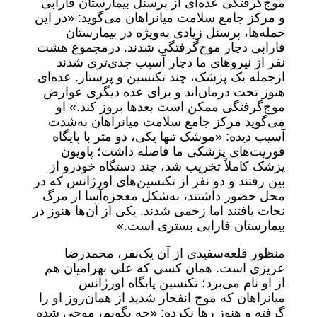
موج‌گرفتگی عده‌ای از پرسنل بیمارستان فارابی
و مرکز جامع سلامت میانراهان می‌گوید: «در این
حمله‌ها، پرسنل زیادی به‌ویژه در بیمارستان
فارابی دچار موج‌گرفتگی شدند. درمجموع هشت
نفر از نیروهای ما دچار آسیب جدی‌تری شدند
ازجمله یک پزشک، چند تکنسین و پرستار. عده‌ای
هنوز تحت درمان‌اند و برای عده دیگری عوارض
موج‌گرفتگی ممکن است بعدها بروز کند.» او
می‌گوید مرکز جامع سلامت میانراهان به‌شدت
آسیب دیده: «موشک تنها یکی، دو متر با پایگاه
فوریت‌های پزشکی ما فاصله داشت؛ پاویون
پزشک کاملاً تخریب شد، چند دستگاه خودرو از
بین رفتند و دو نفر از تکنسین‌های اورژانس که در
محل حضور داشتند، به‌شکل معجزه‌آسا از مرگ
نجات یافتند اما زخمی شدند. یکی از آن‌ها هنوز در
بیمارستان فارابی بستری است.»
منظور قلعه‌سفیدی از آن یک‌نفر، محمدرضا
عزیزی است. همان کسی که علی بهرامیان هم
از او نام می‌برد؛ تکنسین پایگاه اورژانس
میانراهان که موج انفجار شدید از همان‌روز او را
گرفته و هنوز رها نکرده: «چه بگویم، موجی شده