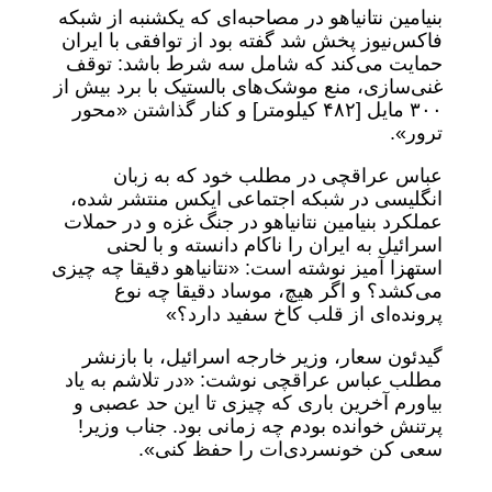
بنیامین نتانیاهو در مصاحبه‌ای که یکشنبه از شبکه
فاکس‌نیوز پخش شد گفته بود از توافقی با ایران
حمایت می‌کند که شامل سه شرط باشد: توقف
غنی‌سازی، منع موشک‌های بالستیک با برد بیش از
۳۰۰ مایل [۴۸۲ کیلومتر] و کنار گذاشتن «محور
ترور».
عباس عراقچی در مطلب خود که به زبان
انگلیسی در شبکه اجتماعی ایکس منتشر شده،
عملکرد بنیامین نتانیاهو در جنگ غزه و در حملات
اسرائیل به ایران را ناکام دانسته و با لحنی
استهزا آمیز نوشته است: «نتانیاهو دقیقا چه چیزی
می‌کشد؟ و اگر هیچ، موساد دقیقا چه نوع
پرونده‌ای از قلب کاخ سفید دارد؟»
گیدئون سعار، وزیر خارجه اسرائیل، با بازنشر
مطلب عباس عراقچی نوشت: «در تلاشم به یاد
بیاورم آخرین باری که چیزی تا این حد عصبی و
پرتنش خوانده بودم چه زمانی بود. جناب وزیر!
سعی کن خونسردی‌ات را حفظ کنی».