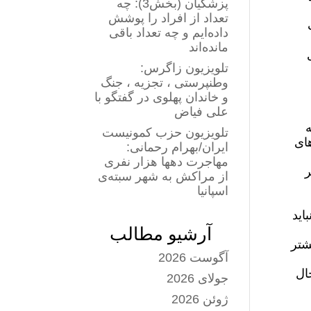
پزشکیان (بخش3): چه
تعداد از افراد را پوشش
داده‌ایم و چه تعداد باقی
مانده‌اند
تلویزیون زاگرس:
وطنپرستی ، تجزیه ، جنگ
و خاندان پهلوی در گفتگو با
علی فیاض
ه
تلویزیون حزب کمونیست
های
ایران/بهرام رحمانی:
مهاجرت دهها هزار نفری
ر
از مراکش به شهر سبته‌ی
اسپانیا
اید
آرشیو مطالب
ب بیشتر
آگوست 2026
ال
جولای 2026
ژوئن 2026