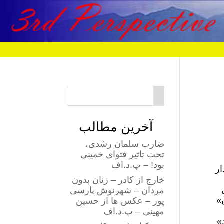
آخرین مطالب
ضارب سلمان رشدی،
تحت تاثیر فتوای خمینی
بود! – پ.د.اف
ار
خارج از کادر – زنان بدون
مردان – شهرنوش پارسی
»
پور – عکس ها از حسین
مهینی – پ.د.اف
»