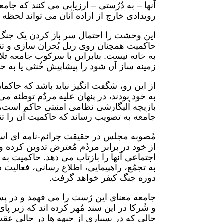
آنها – به دُرُستی – ارزیابی می کنند که جا
رویدادی خارج از اراده آنان می تواند لحظه 
این وحشت را احتمال سر باز کردن یک جنگ د
حاکمیت همچنان روی ریل بُحران سازی و تن
به خانه نیست. بنابراین با سرکوب جامعه تل
زمینه ساز آن شود را پیشاپیش خُنثی یا به 
از این رو، شگفت انگیز نباید باشد که حا
به خود بودند، در پنهان علیه مردُم توطئه 
بازیچه اُلیگارشی نظامی امنیتی حاکم است، ب
جامعه به تصویب رساند که حاکمیت آن را تن
مُصوبه مجلس در حقیقت جرائم-نامه ای است
از خود در برابر مردُم مُعترض تدوین کرده و
اجتماعی آنها را بازتاب می دهد. حاکمیت 
به تجمُع، راهپیمایی، اطلاع رسانی، فعالیت د
دوره جنگ کیفر خواهد گرفت.
جامعه معنای این ژست را می فهمد و در پس 
و شُرکا در این سند مُهر کرده اند که زیر پا
حالی که در بسیاری از جبهه ها در حالی عقب