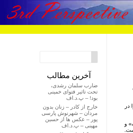
آخرین مطالب
ضارب سلمان رشدی،
تحت تاثیر فتوای خمینی
بود! – پ.د.اف
 در
خارج از کادر – زنان بدون
مردان – شهرنوش پارسی
پور – عکس ها از حسین
» و
مهینی – پ.د.اف
ست.