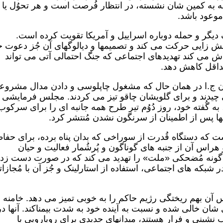
معه به کمین شان نشسته، در انتظار فُرصت است و هر تحوُل یا
موعود باشد.
یگر و حمله دوباره اسراییل و آمریکا تقویت کرده است.
ش زایی حرکت می کند و تصمیمها و دیالوگهای آن جُز دعوت 
اش می کند تهدیدهای اجتماعی که جنگ احتمالی آتی می تواند
حداقل کاهش دهد.
کمان ج.ا در همان حال که مشغول چاپلوسی و دادن مدال مشروع
می چیدند و برای گلویشان چاقو تیز می کردند. مجلس فرمایشی 
ه گُفته خود، روز دُوُم تیر طرح همه جانبه ای را برای سرکوب
ها پس از اطمینان از سرنگون نشدن مُنتشر کرد.
 که دستگاه قُدرت از سوراخی که بدان پناه برده، برای حف
 هراس آن از جنبه های گوناگون و پُرشُمار فعالیت و حیان
به گونه مُضحکی «ملت» را تهدید می کند که در صورت دست زد
ر شبکه های اجتماعی، استفاده از استارلینک و جُز آن با مُجازات
آن بهم ریختگی رژیم حاکم را به خوبی تمیز می دهد. خامنه 
ی شان خالی شده و نسبت به آینده خود به شدت بیمناکند. آنها در
 نشینی و فرار هستند، میدانهای جدیدی برای رویارویی با