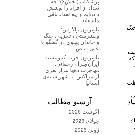
پزشکیان (بخش3): چه
تعداد از افراد را پوشش
داده‌ایم و چه تعداد باقی
مانده‌اند
جنگ
تلویزیون زاگرس:
وطنپرستی ، تجزیه ، جنگ
و خاندان پهلوی در گفتگو با
علی فیاض
یت
تلویزیون حزب کمونیست
که
ایران/بهرام رحمانی:
مهاجرت دهها هزار نفری
از مراکش به شهر سبته‌ی
اظت
اسپانیا
ن
آرشیو مطالب
های
آگوست 2026
ای
جولای 2026
ژوئن 2026