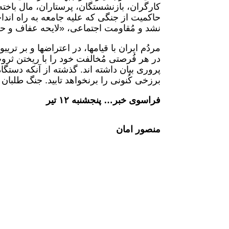
کارگران، بازنشستگان، پرستاران، مال باخته
حاکمیت از جنگی که علیه جامعه به راه انداخ
نشد و مُقاومت اجتماعی، «لایحه عفاف و حجا
مردُم ایران با قیامها، در اعتراضها و بر تریب
در هر فُرصتی مُخالفت خود را با ریختن ثروت 
پروری بیان داشته اند. گذشته از آنکه دستگ
برزخی کُنونی را برنخواهد تابید. جنگ طلبان ب
فراسوی خبر… پنجشنبه ۱۲ تیر
منصور امان