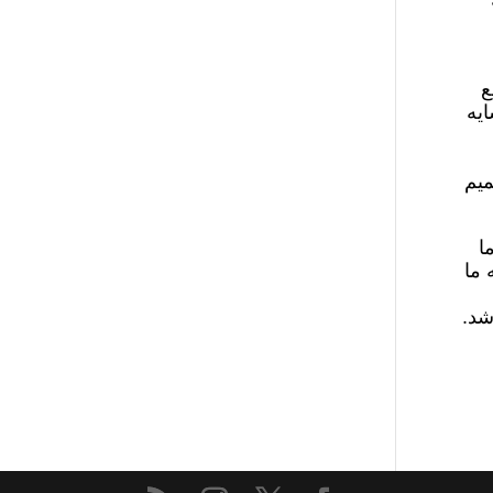
ع
ایه
میم
ا
 ما
شد.