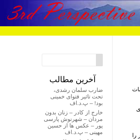
آخرین مطالب
ات
ضارب سلمان رشدی،
تحت تاثیر فتوای خمینی
بود! – پ.د.اف
ی
خارج از کادر – زنان بدون
مردان – شهرنوش پارسی
پور – عکس ها از حسین
مهینی – پ.د.اف
 را