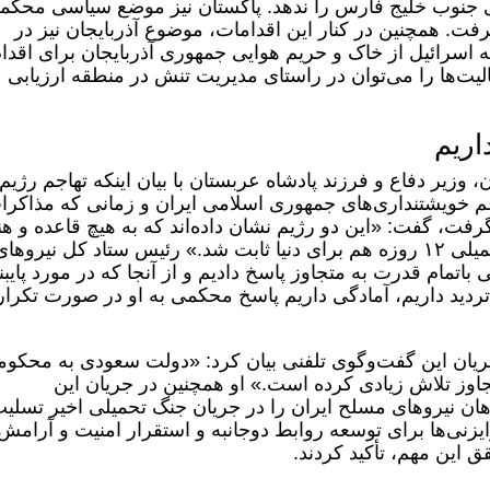
ی جنوب خلیج فارس را ندهد. پاکستان نیز موضع سیاسی محکم
 ایران طی این جنگ ۱۲ روزه گرفت. همچنین در کنار این اقدامات، موضوع آذربایجان نیز در
ائیل از خاک و حریم هوایی جمهوری آذربایجان برای اقدا
الیت‌ها را می‌توان در راستای مدیریت تنش در منطقه ارزیابی
اریم
 وزیر دفاع و فرزند پادشاه عربستان با بیان اینکه تهاجم رژیم
غم خویشتنداری‌های جمهوری اسلامی ایران و زمانی که مذاکرا
رفت، گفت: «این دو رژیم نشان داده‌اند که به هیچ قاعده و هن
بین‌المللی‌ پایبند نیستند و این امر در جنگ تحمیلی ١٢ روزه هم برای دنیا ثابت شد.» رئیس ستاد کل نیروها
باتمام قدرت به متجاوز پاسخ دادیم و از آنجا که در مورد پایب
تردید داریم، آمادگی داریم پاسخ محکمی به او در صورت تکرار
جریان این گفت‌وگوی تلفنی بیان کرد: «دولت سعودی به محکو
جاوز تلاش زیادی کرده است.» او همچنین در جریان این
ان نیروهای مسلح ایران را در جریان جنگ تحمیلی اخیر تسلی
زنی‌ها برای توسعه روابط دوجانبه و استقرار امنیت و آرامش
 این مهم، تأکید کردند.