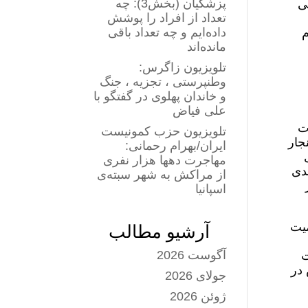
پزشکیان (بخش3): چه
ی
تعداد از افراد را پوشش
داده‌ایم و چه تعداد باقی
م
مانده‌اند
تلویزیون زاگرس:
وطنپرستی ، تجزیه ، جنگ
و خاندان پهلوی در گفتگو با
علی فیاض
ت
تلویزیون حزب کمونیست
جار
ایران/بهرام رحمانی:
ی
مهاجرت دهها هزار نفری
ندی
از مراکش به شهر سبته‌ی
اسپانیا
میت
آرشیو مطالب
آگوست 2026
ت
 در
جولای 2026
ژوئن 2026