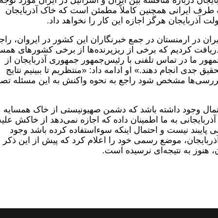
جان درباره مناقشه بین ایران و اسرائیل در ایران مورد توجه
طرف ایرانی همچنین کاملاً مطمئن است که خاک آذربایجان
لت آذربایجان هرگز اجازه این کار را نخواهد داد.
نی سفیر ایران در ارمنستان در جمع خبرنگاران این کشور در ایروان، راج
دریافت کردیم که برخی از ریزپرنده‌ها از برخی کشورهای همس
هور ما در تماس تلفنی با رئیس‌جمهور جمهوری آذربایجان از
یق جدی انجام دهند.» او ادامه داد: «منتظریم تا ببینیم نتایج
ج بررسی‌ها مشخص شود راجع به نحوه واکنش به این مسئله تص
حتمال وجود داشته باشد که دشمن صهیونیستی از خاک همسایه م
ربایجانی به ما اطمینان داده که اجازه نمی‌دهد از خاکش علیه
ی پایبند نیست و احتمال اینکه سوءاستفاده کرده باشد وجود
ذربایجان، موضع رسمی خود را اعلام کرد که پیش از این ذکر 
هنوز به نتیجه‌ای نرسیده است.