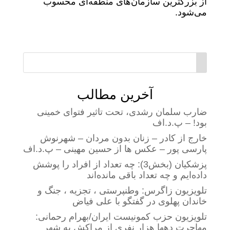
از بزرگترین سازمان‌های منطقه‌ای محسوب
می‌شود.
آخرین مطالب
ضارب سلمان رشدی، تحت تاثیر فتوای خمینی
بود! – پ.د.اف
خارج از کادر – زنان بدون مردان – شهرنوش
پارسی پور – عکس ها از حسین مهینی – پ.د.اف
پزشکیان (بخش3): چه تعداد از افراد را پوشش
داده‌ایم و چه تعداد باقی مانده‌اند
تلویزیون زاگرس: وطنپرستی ، تجزیه ، جنگ و
خاندان پهلوی در گفتگو با علی فیاض
تلویزیون حزب کمونیست ایران/بهرام رحمانی:
مهاجرت دهها هزار نفری از مراکش به شهر