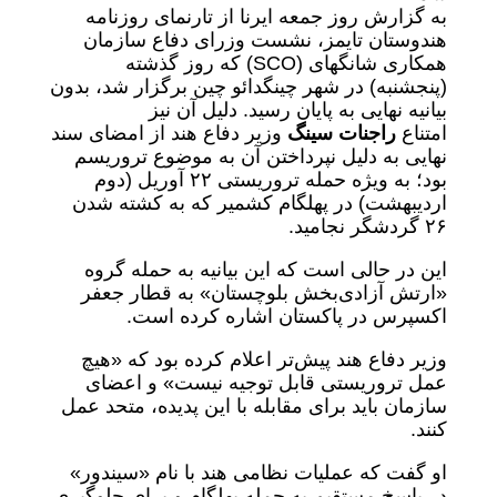
به گزارش روز جمعه ایرنا از تارنمای روزنامه
هندوستان تایمز، نشست وزرای دفاع سازمان
همکاری شانگهای (SCO) که روز گذشته
(پنجشنبه) در شهر چینگدائو چین برگزار شد، بدون
بیانیه نهایی به پایان رسید. دلیل آن نیز
امتناع
راجنات سینگ
وزیر دفاع هند از امضای سند
نهایی به‌ دلیل نپرداختن آن به موضوع تروریسم
بود؛ به‌ ویژه حمله تروریستی ۲۲ آوریل (دوم
اردیبهشت) در پهلگام کشمیر که به کشته شدن
۲۶ گردشگر نجامید.
این در حالی است که این بیانیه به حمله گروه
«ارتش آزادی‌بخش بلوچستان» به قطار جعفر
اکسپرس در پاکستان اشاره کرده است.
وزیر دفاع هند پیش‌تر اعلام کرده بود که «هیچ
عمل تروریستی قابل توجیه نیست» و اعضای
سازمان باید برای مقابله با این پدیده، متحد عمل
کنند.
او گفت که عملیات نظامی هند با نام «سیندور»
در پاسخ مستقیم به حمله پهلگام و برای جلوگیری