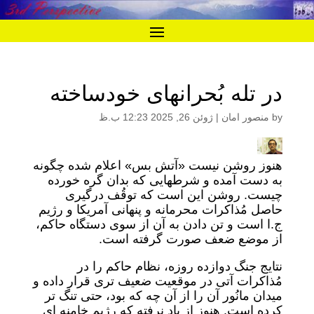
در تله بُحرانهای خودساخته
by
منصور امان
|
ژوئن 26, 2025 12:23 ب.ظ
هنوز روشن نیست «آتش بس» اعلام شده چگونه
به دست آمده و شرطهایی که بدان گره خورده
چیست. روشن این است که توقُف درگیری
حاصل مُذاکرات محرمانه و پنهانی آمریکا و رژیم
ج.ا است و تن دادن به آن از سوی دستگاه حاکم،
از موضع ضعف صورت گرفته است.
نتایج جنگ دوازده روزه، نظام حاکم را در
مُذاکرات آتی در موقعیت ضعیف تری قرار داده و
میدان مانُور آن را از آن چه که بود، حتی تنگ تر
کرده است. هنوز از یاد نرفته که رژیم خامنه ای