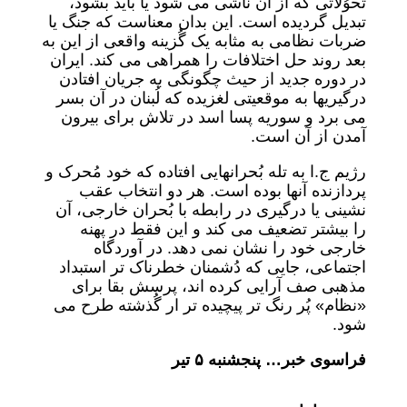
تحوُلاتی که از آن ناشی می شود یا باید بشود،
تبدیل گردیده است. این بدان معناست که جنگ یا
ضربات نظامی به مثابه یک گُزینه واقعی از این به
بعد روند حل اختلافات را همراهی می کند. ایران
در دوره جدید از حیث چگونگی به جریان افتادن
درگیریها به موقعیتی لغزیده که لُبنان در آن بسر
می برد و سوریه پسا اسد در تلاش برای بیرون
آمدن از آن است.
رژیم ج.ا به تله بُحرانهایی افتاده که خود مُحرک و
پردازنده آنها بوده است. هر دو انتخاب عقب
نشینی یا درگیری در رابطه با بُحران خارجی، آن
را بیشتر تضعیف می کند و این فقط در پهنه
خارجی خود را نشان نمی دهد. در آوردگاه
اجتماعی، جایی که دُشمنان خطرناک تر استبداد
مذهبی صف آرایی کرده اند، پرسش بقا برای
«نظام» پُر رنگ تر پیچیده تر ار گُذشته طرح می
شود.
فراسوی خبر… پنجشنبه ۵ تیر