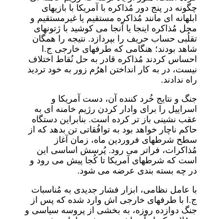
چگونه در پنج دور مُذاکره با آمریکا با بازیهای
ابلهانه ای مانند مُذاکره مستقیم یا غیرمستقیم و
محل مُذاکره اینجا یا آنجا می کوشید با ژتونهای
تقلُبی حساب حریف را بپردازد. نتیجه را همگان
شاهد بودند؛ هنگامی که طرفهای خارجی ج.ا
احساس کردند مُذاکره قادر به حل نُقاط اختلاف
نیست، در به کار انداختن اهرُم زور به خود تردید
راه ندادند.
جنگ و نتایج خُرد کننده آن، دست آمریکا و
اسراییل را برای وادار کردن رژیم خامنه ای به
عقب نشینی باز تر کرده است. بنابراین دستگاه
حاکم ناچار خواهد بود به توافُقاتی تن بدهد که از
سطح شرطهای فروردین ماه، زمان آغاز
مُذاکرات، فراتر می رود. پُرسش اساسی این
است که شرطهای آمریکا تا کُجا پیش می رود و
در چه بسته بندی عرضه می شود.
با عامل نظامی، ابزار فشار جدیدی به مُناسبات
ج.ا با طرفهای خارجی اش وارد شده که پس از
جنگ دوازده روزه، به بخشی از پروسه سیاسی و