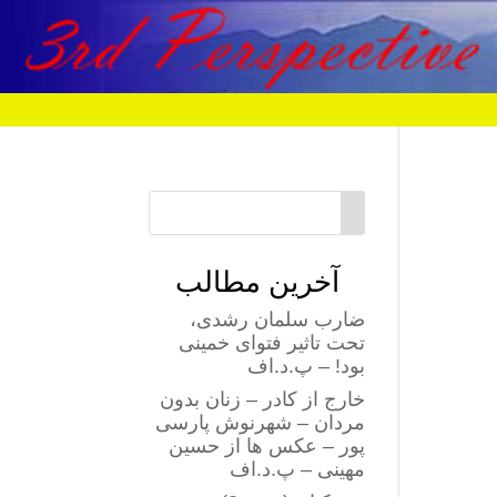
آخرین مطالب
ضارب سلمان رشدی،
تحت تاثیر فتوای خمینی
بود! – پ.د.اف
خارج از کادر – زنان بدون
مردان – شهرنوش پارسی
پور – عکس ها از حسین
مهینی – پ.د.اف