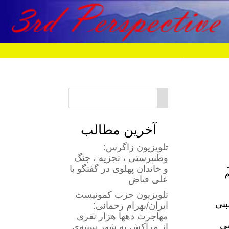
آخرین مطالب
تلویزیون زاگرس:
وطنپرستی ، تجزیه ، جنگ
و خاندان پهلوی در گفتگو با
م
علی فیاض
تلویزیون حزب کمونیست
بنی
ایران/بهرام رحمانی:
مهاجرت دهها هزار نفری
شی
از مراکش به شهر سبته‌ی