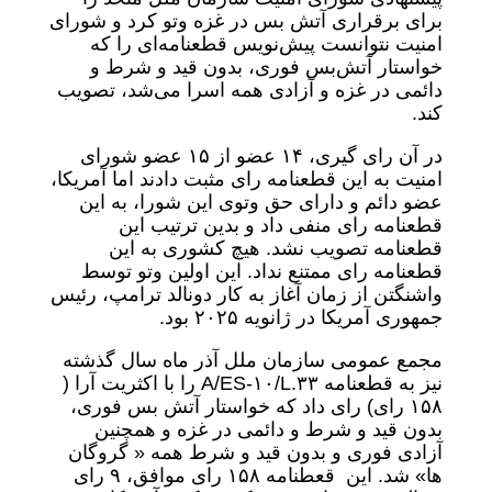
برای برقراری آتش بس در غزه وتو کرد و شورای
امنیت نتوانست پیش‌نویس قطعنامه‌ای را که
خواستار آتش‌بس فوری، بدون قید و شرط و
دائمی در غزه و آزادی همه اسرا می‌شد، تصویب
کند.
در آن رای گیری، ۱۴ عضو از ۱۵ عضو شورای
امنیت به این قطعنامه رای مثبت دادند اما آمریکا،
عضو دائم و دارای حق وتوی این شورا، به این
قطعنامه رای منفی داد و بدین ترتیب این
قطعنامه تصویب نشد. هیچ کشوری به این
قطعنامه رای ممتنع نداد. این اولین وتو توسط
واشنگتن از زمان آغاز به کار دونالد ترامپ، رئیس
جمهوری آمریکا در ژانویه ۲۰۲۵ بود.
مجمع عمومی سازمان ملل آذر ماه سال گذشته
نیز به قطعنامه A/ES-۱۰/L.۳۳ را با اکثریت آرا (
۱۵۸ رای) رای داد که خواستار آتش بس فوری،
بدون قید و شرط و دائمی در غزه و همچنین
آزادی فوری و بدون قید و شرط همه « گروگان
ها» شد. این قعطنامه ۱۵۸ رای موافق، ۹ رای