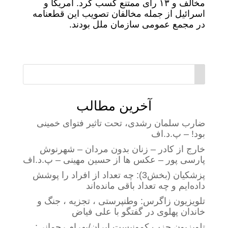
مخالف و ۱۳ رای ممتنع کسب کرد. آمریکا و
اسرائیل از جمله مخالفان تصویب این قطعنامه
در مجمع عمومی سازمان ملل بودند.
آخرین مطالب
ضارب سلمان رشدی، تحت تاثیر فتوای خمینی
بود! – پ.د.اف
خارج از کادر – زنان بدون مردان – شهرنوش
پارسی پور – عکس ها از حسین مهینی – پ.د.اف
پزشکیان (بخش3): چه تعداد از افراد را پوشش
داده‌ایم و چه تعداد باقی مانده‌اند
تلویزیون زاگرس: وطنپرستی ، تجزیه ، جنگ و
خاندان پهلوی در گفتگو با علی فیاض
تلویزیون حزب کمونیست ایران/بهرام رحمانی: