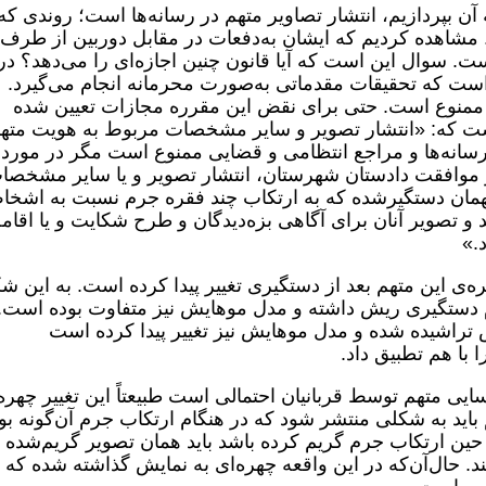
 آن بپردازیم، انتشار تصاویر متهم در رسانه‌ها است؛ روندی که
 مشاهده کردیم که ایشان به‌دفعات در مقابل دوربین از طرف
ت. سوال این است که آیا قانون چنین اجازه‌ای را می‌دهد؟ در
 آمده است که تحقیقات مقدماتی به‌صورت محرمانه انجام می‌گیرد.
‌ها ممنوع است. حتی برای نقض این مقرره مجازات تعیین شده
ون نیز آمده است که: «انتشار تصویر و سایر مشخصات مربوط به هویت مته
سانه‌ها و مراجع انتظامی و قضایی ممنوع است مگر در مورد
 موافقت دادستان شهرستان، انتشار تصویر و یا سایر مشخصا
مان دستگیرشده که به ارتکاب چند فقره جرم نسبت به اشخ
د و تصویر آنان برای آگاهی بزه‌دیدگان و طرح شکایت و یا اقامه
.»
‌ی این متهم بعد از دستگیری تغییر پیدا کرده است. به این ش
م دستگیری ریش داشته و مدل موهایش نیز متفاوت بوده است. 
ش تراشیده شده و مدل موهایش نیز تغییر پیدا کرده است
ا با هم تطبیق داد.
سایی متهم توسط قربانیان احتمالی است طبیعتاً این تغییر چهره
م باید به شکلی منتشر شود که در هنگام ارتکاب جرم آن‌گونه بو
حین ارتکاب جرم گریم کرده باشد باید همان تصویر گریم‌شده
د. حال‌آن‌که در این واقعه چهره‌ای به نمایش گذاشته شده که کل