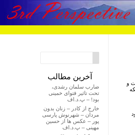
آخرین مطالب
ت و
ضارب سلمان رشدی،
که
تحت تاثیر فتوای خمینی
بود! – پ.د.اف
خارج از کادر – زنان بدون
د
مردان – شهرنوش پارسی
پور – عکس ها از حسین
مهینی – پ.د.اف