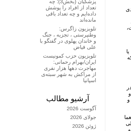
پزشکیان (بخش3): چه
تعداد از افراد را پوشش
دی
داده‌ایم و چه تعداد باقی
مانده‌اند
،
تلویزیون زاگرس:
وطنپرستی ، تجزیه ، جنگ
و خاندان پهلوی در گفتگو با
علی فیاض
یا
تلویزیون حزب کمونیست
ه
ایران/بهرام رحمانی:
مهاجرت دهها هزار نفری
از مراکش به شهر سبته‌ی
اسپانیا
ر
و
آرشیو مطالب
و
آگوست 2026
ما
جولای 2026
طی
ژوئن 2026
و