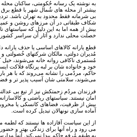
به نوشته یک رسانه حُکومتی، ساکنان محله ه
بیشتر از محله های شُمال شهر با قطع برق
بی شرمانه فقط محدود به تهران باشد. تردی
شکاف طبقاتی در آن مرزهای روشن و عمیق ت
بیش از همه اما به این دلیل که سیاستهای 
خصلت محلی ندارد و آثار آن سراسر کشور را
قطع یارانه کالاهای اساسی یا حذف یارانه د
مُدیران دولتی، مالکان شرکتهای خُصولتی و ت
مُستمری ناکافی روانه خانه می‌شوند، خیل کس
خود و خانواده شان بر لبه پرتگاه فلاکت ا
حاکم، مردُمی را نشانه می‌روند که با هر با
می‌شوند، سلامتی شان آسیب پذیر تر و فضا
فرزندان مردُم زحمتکش نیز از تیغ بی عدال
امان نیستند. سیاستهای ریاضتی و کالاسازان
بیش از ظرفیت، فضاهای کانسکی یا مخروبه، 
آماده سازی نونهالان تبدیل کرده است.
از این سیاست آقازاده ها نیستند که لطمه م
می رود و راه آنها برای زندگی بهتر و حض
به طبقه مُرفه حاکم پیدا نمی‌کند. آنها مدار