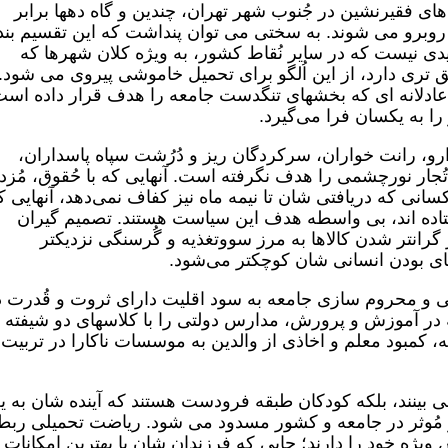
ای فقیرنشین در جُنوب شهر تهران، چندین و گاه دهها برابر
 روبرو می شوند. به سختی می توان پنداشت که این تقسیم بن
دی نیست که در سایر نُقاط کشور، به ویژه کلان شهرها که
ری دارد، از این اُلگو برای تحمیل خاموشی پیروی می شود.
ناعادلانه ای که بخشهای تنگدست جامعه را هدف قرار داده است
 به یکسان فرا می‌گیرد.
ارو، رانت خواران، سرکردگان ریز و دُرُشت سپاه پاسداران،
ُجار نورچشمی را هدف نگرفته است. آنهایی که با حُقوق، مُزد 
انی که دریافتی شان تا نیمه ماه نیز کفاف نمی‌دهد، آنهایی ک
یستاده اند، بی واسطه هدف این سیاست هستند. تصمیم گیران
ر گرانتر شدن کالاها به مرز سووتغذیه و گُرسنگی نزدیکتر
ی بودن انسانی شان کوچکتر می‌شود.
تی و محروم سازی جامعه به سود اقلیت دارای ثروت و قُدرت د
ه در آموزش و پرورش، مدارس دولتی را با کلاسهای دو شیفته 
کمبود معلم و اخاذی از والدین به موسسات ناکارا در تربیت 
ی بینند، بلکه کودکان طبقه فرودست هستند که آینده شان به یغ
ور مُوثر در جامعه و کشور مسدود می شود. ریاضت تحمیلی رب
س ویژه خود را دارند؛ جایی که فرزندان شان با بهترین امکانات 