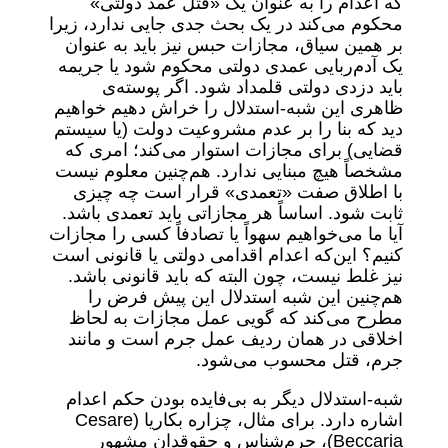
که اعدام را به عنوان یک «قتل عمد دولتی»
محکوم می‌کند در یک بحث جدی جایی ندارد، زیرا
بر همین سیاق، مجازات حبس نیز باید به عنوان
یک آدم‌ربایی عمدی دولتی محکوم شود یا جریمه
باید دزدی دولتی قلمداد شود. اگر پوسته‌ی
ظاهری این شبه-استدلال را خراش دهیم خواهیم
دید که بنا را بر عدم مشروعیت دولت (یا سیستم
قضایی) برای مجازات استوار می‌کند؛ امری که
مشخصاً هیچ مبنایی ندارد. هم‌چنین معلوم نیست
با اطلاق صفت «تعمدی» قرار است چه چیزی
ثابت شود. اساساً هر مجازاتی باید تعمدی باشد.
آیا ما می‌خواهیم سهواً یا تصادفاً کسی را مجازات
کنیم؟ این‌که اعدام اقدامی دولتی یا قانونی است
نیز غلط نیست، چون البته که باید قانونی باشد.
هم‌چنین این شبه استدلال این پیش فرض را
مطرح می‌کند که گویی عمل مجازات به لحاظ
اخلاقی در همان ردیف عمل جرم است و مانند
جرم، قتل محسوب می‌شود.
شبه-استدلال دیگر به بی‌فایده بودن حکم اعدام
اشاره دارد. برای مثال، چزاره بکاریا (Cesare
Beccaria)، جرم‌شناس و حقوقدان مشهور