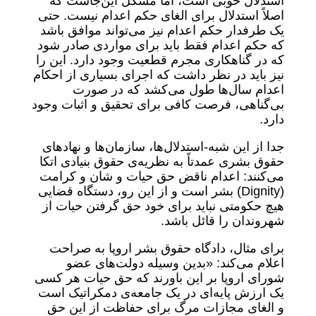
استدلال خوبی است، اما مشکل این‌جاست که
اصلاً استدلال برای الغای حکم اعدام نیست. حتی
یک طرفدار حکم اعدام نیز می‌تواند موافق باشد
که حکم اعدام فقط باید برای مواردی صادر شود
که در گناهکاری مجرم قطعیت وجود دارد. این را
نیز باید در نظر داشت که اجرای بسیاری از احکام
اعدام سال‌ها طول می‌کشد که در صورت
بی‌گناهی، فرصت کافی برای تحقیق و اثبات وجود
دارد.
جدا از این شبه-استدلال‌ها، سازمان‌ها و نهادهای
حقوق بشری عمدتاً به نظریه‌ی حقوق بنیادی اتکا
می‌کنند: اعدام ناقض حق حیات و شان و کرامت
(Dignity) بشر است و از این رو، دستگاه قضایی
هیچ حکومتی نباید برای خود حق گرفتن حیات از
شهروندان را قائل باشد.
برای مثال، دادگاه حقوق بشر اروپا به صراحت
اعلام می‌کند: «بدین وسیله دولت‌های عضو
شورای اروپا بر این باورند که حق حیات هر کسی
یک ارزش پایه‌ای در یک جامعه‌ی دمکراتیک است
و الغای مجازات مرگ برای حفاظت از این حق