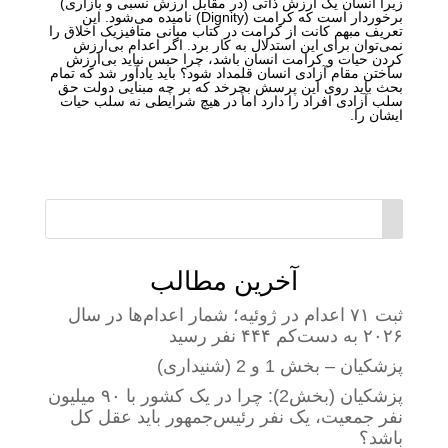
زیرا انسان یک ارزش ذاتی (در مقابل ارزش نسبی و بازاری)
برخوردار است که کرامت (Dignity) نامیده می‌شود. این
تعریف مبهم کانت از کرامت در کتاب مبانی متافیزیک اخلاق را
نمی‌توان برای این استدلال به کار برد. اگر اعدام بی‌ارزش
کردن حیات و کرامت انسان باشد، چرا حبس نباید بی‌ارزش
ساختن مقام آزادی انسان قلمداد شود؟ باید یادآور شد که تمام
بحث باید روی این پرسش بچرخد که بر چه مبنایی دولت حق
سلب آزادی افراد را دارد اما در هیچ شرایطی نه سلب حیات
ایشان را.
آخرین مطالب
ثبت ۷۱ اعدام در ژوئیه؛ شمار اعدام‌ها در سال
۲۰۲۶ به دست‌کم ۴۴۴ نفر رسید
پزشکیان – بخش 1 و 2 (شنیداری)
پزشکیان (بخش2): چرا در یک کشور با ۹۰ میلیون
نفر جمعیت، یک نفر رئیس‌جمهور باید عقل کل
باشد؟