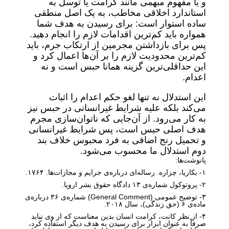
و یا مفهوم مبهمی مانند کرامت یا توسل به
استاندارد اخلاقی مخاطب، به یک اصل منطقی
ساده استوار است: برای رسیدن به هدف شما
همواره باید کم‌ترین اقدامات لازم را انجام دهید.
پس برای بازداشتن مجرمین از ارتکاب جرم، باید
کم‌ترین محدودیت لازم را بر آن‌ها اعمال کرد و
این حداقلی‌ترین گزینه همانا حبس است و نه
اعدام.
این استدلال نه تنها لغو حکم اعدام را اثبات
می‌کند بلکه علیه شرایط غیرانسانی در حبس نیز
به کار می‌رود. از آن‌جایی که ناتوان‌سازی مجرم
هدف اصلی حبس است، پس شرایط غیرانسانی
و تحمیل رنج اضافی به فرد محبوس خلاف بند
دوم استدلال ما محسوب می‌شود.
پانوشت‌ها:
۱- بکاریا، چزاره. رساله‌ای درباره‌ی جرایم و مجازات‌ها. ۱۷۶۴.
۲- پروتوکول شماره‌ی ۱۳ دادگاه حقوق بشر اروپا.
۳- توضیح عمومی (General Comment) شماره‌ی ۳۶ درباره‌ی
ماده‌ی ۶ (حق زندگی)، سال ۲۰۱۸.
۴- از نظر کانت، کرامت انسان بدین معناست که از وی نباید
صرفاً به عنوان ابزار برای رسیدن به هدف دیگر استفاده کرد،