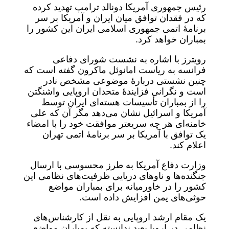
رئیس جمهوری آمریکا دونالد ترامپ تهدید کرده
که در فقدان توافق میان ایران و آمریکا بر سر
برنامۀ اتمی جمهوری اسلامی ایران این کشور را
بمباران خواهد کرد.
رویترز با اشاره به نشست شورای دفاعی
فرانسه به ریاست امانوئل ماکرون گفته است که
چنین نشستی دربارۀ موضوعی مشخص نادر
است و نگرانی فزایندۀ متحدان اروپایی واشنگتن
را از بمباران تأسیسات هسته‌ای ایران توسط
آمریکا و اسرائیل نشان می‌دهد مگر آن که علی
خامنه‌ای هر چه سریعتر موافقت خود را با امضاء
یک توافق با آمریکا بر سر برنامۀ اتمی تهران
اعلام کند.
وزارت دفاع آمریکا به طرز محسوسی با ارسال
جنگنده‌ها و ناوهای دریایی ظرفیت‌های نظامی این
کشور را در خاورمیانه برای بمباران مواضع
حوثی‌های یمن افزایش داده است.
یک مقام ارشد اروپایی به نقل از کارشناس‌های
نظامی در اروپا بعید ندانسته که بمباران مواضع