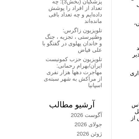
پزشکیان (بخش3): چه
 183 مگاواتی
تعداد از افراد را پوشش
داده‌ایم و چه تعداد باقی
مانده‌اند
س،
تلویزیون زاگرس:
وطنپرستی ، تجزیه ، جنگ
و خاندان پهلوی در گفتگو با
ره‌برداری از ۴۰ واحد
علی فیاض
ذیر
تلویزیون حزب کمونیست
ایران/بهرام رحمانی:
مهاجرت دهها هزار نفری
اری
از مراکش به شهر سبته‌ی
اسپانیا
آرشیو مطالب
ساس
ل
آگوست 2026
 از
جولای 2026
ژوئن 2026