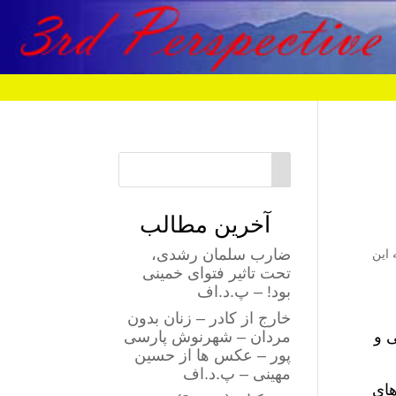
آخرین مطالب
ضارب سلمان رشدی،
 که این
تحت تاثیر فتوای خمینی
بود! – پ.د.اف
خارج از کادر – زنان بدون
تی و
مردان – شهرنوش پارسی
پور – عکس ها از حسین
مهینی – پ.د.اف
های