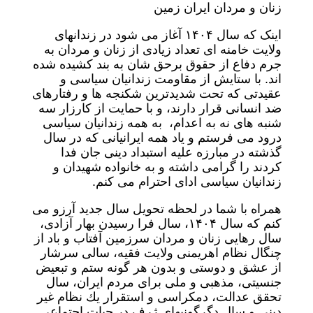
زنان و مردان ایران زمین
اینک که سال ۱۴۰۴ آغاز می شود در زندانهای
ولایت خامنه ای تعداد زیادی از زنان و مردان به
جرم دفاع از حقوق برحق شان به بند کشیده شده
اند. با ستایش از مقاومت زندانیان سیاسی و
عقیدتی كه تحت شدیدترین شكنجه ها و رفتارهای
ضد انسانی قرار دارند، و با حمایت از کارزار سه
شنبه های نه به اعدام، به همه زندانیان سیاسی
درود می فرستم و یاد همه ایرانیانی كه در سال
گذشته در مبارزه علیه استبداد دینی جان فدا
کردند را گرامی داشته و به خانواده شهیدان و
زندانیان سیاسی ادای احترام می کنم.
همراه با شما در لحظه تحویل سال جدید آرزو می
كنم كه سال ۱۴۰۴، سال فرا رسیدن بهار آزادی،
سال رهایی زنان و مردان سرزمین آفتاب و باد از
چنگال نظام اهریمنی ولایت فقیه، سالی سرشار
از عشق و دوستی و بدون هر گونه ستم و تبعیض
جنسیتی، مذهبی و ملی برای مردم ایران، سال
تحقق عدالت، دمكراسی و استقرار یك نظام غیر
دینی و سال دگرگونیهای ژرف در حیات اجتماعی