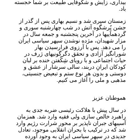
بیداری، زایش و شکوفایی طبیعت بر شما خجسته
باد.
زمستان سپری شد و نسیم بهاری پس از گذر از
جشن پُرشگوه آتش در شب چهارشنبه سوری و
گردهمآییها در آخرین پنجشنبه و جمعه سال در
مزار شهیدان، مژده نوشدن سپهر سیاسی ایران
را می دهد. پس با آرزوی فرارسیدن بهار
شورانگیز آزادی و تحقق دگرگونیهای ژرف در
حیات اجتماعی و با رویای شِکُفتن خنده بر لبان
کودکان ایرانِ دربند، سالی سرشار از عشق و
دوستی و بدون هر نوع ستم و تبعیض جنسیتی،
مذهبی و ملی را آغاز می کنیم.
هموطنان عزیز
در سال پیش با هلاکت رئیسی ضربه جدی به
راهبرد خالص سازی ولی فقیه وارد شد. همزمان
آسیبهای جبران ناپذیر بر محور شرارت رژیم وارد
شد که در ترکیب با بحران انقلابی موجود، تعادل
جدیدی در سپهر سیاسی ایران به وجود آورده