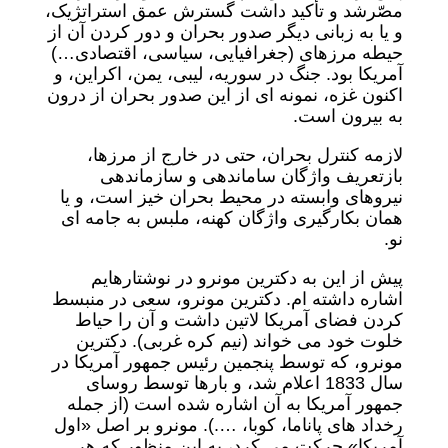
مصّرشد و تأکید داشت گسترش عمق استراتژیک،
و یا به زبانی دیگر صدور بحران و دور کردن آن از
حیطه مرزهای (جغرافیایی، سیاسی، اقتصادی…)
آمریکا بود. جنگ در سوریه، لیبی، یمن، اکراین، و
اکنون غزه، نمونه ای از این صدور بحران از درون
به بیرون است.
لازمه کنترل بحران، حتی در خارج از مرزها،
بازتعریف واژگان ساماندهی و سازماندهی
نیروهای وابسته در محیط بحران خیز است، و یا
همان بکارگیری واژگان کهنه، ملبس به جامه ای
نو.
پیش از این به دکترین مونرو در نوشتارهایم
اشاره داشته ام. دکترین مونرو، سعی در منبسط
کردن فضای آمریکا لاتین داشت و آن را حیاط
خلوت خود می خواند (نیم کره غربی). دکترین
مونرو، که توسط پنجمین رئیس جمهور آمریکا در
سال 1833 اعلام شد، و بارها توسط روسای
جمهور آمریکا به آن اشاره شده است (از جمله
رخداد های پاناما، کوبا، ….). مونرو بر اصل «اول
آمریکا» حرکت می کرد، به این منظور که هر