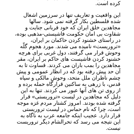
کرده است.
این واقعیت و تعاریف تنها در سرزمین اشغال
شده فلسطین بکار گرفته نمی شود. سالها
مجاهدین خلق ایران که خود قربانی جنایت و
شقاوت بی امان حکومت فاشیستی-مذهبی بوده،
در راستای خشنود کردن حاکمان بر ایران،
«تروریست» نامیده می شدند. مورد هجوم گلّه
وحوش قرار می گرفتند، دول غربی برای هرچه
خشنود کردن فاشیست های حاکم بر ایران، مقر
مجاهدین را بمب باران می کردند. قساوت تا به
آن حد پیش رفته بود که در انظار عمومی و پیش
چشم ناظران ملل متحد، وحوش مالکی و سپاه
قدس، با زرهی به ساکنین قرارگاه حمله برده و
از روی تن های آنها عبور می کردند. تنها به این
دلیل که مجاهدین در لیست «تروریستی» قرار
گرفته شده بودند. امروز کشتار مردم غزه موجه
است، چرا که نام حماس در لیست تروریستی
قرار دارد. عجیب اینکه جامعه عرب به ناگاه به
این نتیجه می رسد که تحرالشام دیگر تروریست
نیست.