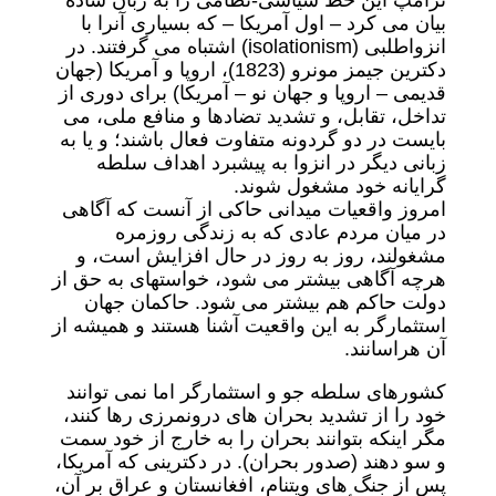
ترامپ این خط سیاسی-نظامی را به زبان ساده
بیان می کرد – اول آمریکا – که بسیاری آنرا با
انزواطلبی (isolationism) اشتباه می گرفتند. در
دکترین جیمز مونرو (1823)، اروپا و آمریکا (جهان
قدیمی – اروپا و جهان نو – آمریکا) برای دوری از
تداخل، تقابل، و تشدید تضادها و منافع ملی، می
بایست در دو گردونه متفاوت فعال باشند؛ و یا به
زبانی دیگر در انزوا به پیشبرد اهداف سلطه
گرایانه خود مشغول شوند.
امروز واقعیات میدانی حاکی از آنست که آگاهی
در میان مردم عادی که به زندگی روزمره
مشغولند، روز به روز در حال افزایش است، و
هرچه آگاهی بیشتر می شود، خواستهای به حق از
دولت حاکم هم بیشتر می شود. حاکمان جهان
استثمارگر به این واقعیت آشنا هستند و همیشه از
آن هراسانند.
کشورهای سلطه جو و استثمارگر اما نمی توانند
خود را از تشدید بحران های درونمرزی رها کنند،
مگر اینکه بتوانند بحران را به خارج از خود سمت
و سو دهند (صدور بحران). در دکترینی که آمریکا،
پس از جنگ های ویتنام، افغانستان و عراق بر آن،