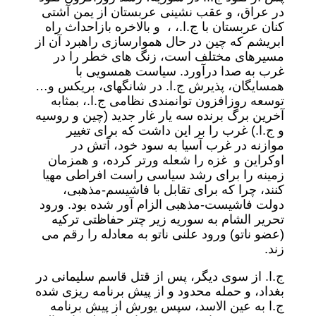
در عراق، و عقب نشینی عربستان از یمن آشتی
کنان عربستان با ج.ا.، ، و بالاخره بازاحداث راه
ابریشم که چین در حال هموارسازی راهبرد آن از
مسیرهای مختلف است، زنگ های خطر را در
غرب به صدا درآورد. سیاست همسویی با
همسایگان، پذیرش ج.ا. در شانگهای، بریکس و…
توسعه روزافزون توانمندی نظامی ج.ا.، بمثابه
آخرین برگ برنده سه یار غار جدید (چین و روسیه
و ج.ا.) غرب را بر این داشت که برای تغییر
موازنه در غرب آسیا به سود خود، آتش در
اوکراین و غزه را شعله ورتر کرده، و همزمان
زمینه را برای رشد سیاسی راست افراطی مهیا
کنند، چرا که برای تقابل با فاشیسم-مذهبی،
دولت فاشیست-مذهبی الزام آور شده بود. ورود
تحریر الشام به سوریه زیر چتر حفاظتی ترکیه
(عضو ناتو) ورود علنی ناتو به معادله را رقم می
زند.
ج.ا. از سوی دیگر، پس از قتل قاسم سلیمانی در
بغداد، و حمله محدود و از پیش برنامه ریزی شده
ج.ا به عین الاسد، سپس یورش از پیش برنامه