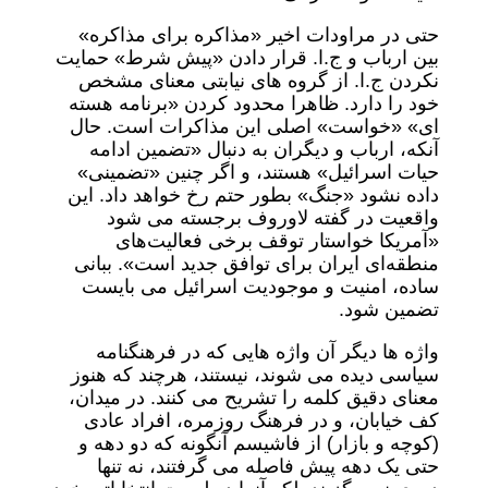
حتی در مراودات اخیر «مذاکره برای مذاکره»
بین ارباب و ج.ا. قرار دادن «پیش شرط» حمایت
نکردن ج.ا. از گروه های نیابتی معنای مشخص
خود را دارد. ظاهرا محدود کردن «برنامه هسته
ای» «خواست» اصلی این مذاکرات است. حال
آنکه، ارباب و دیگران به دنبال «تضمین ادامه
حیات اسرائیل» هستند، و اگر چنین «تضمینی»
داده نشود «جنگ» بطور حتم رخ خواهد داد. این
واقعیت در گفته لاوروف برجسته می شود
«آمریکا خواستار توقف برخی فعالیت‌های
منطقه‌ای ایران برای توافق جدید است». ببانی
ساده، امنیت و موجودیت اسرائیل می بایست
تضمین شود.
واژه ها دیگر آن واژه هایی که در فرهنگنامه
سیاسی دیده می شوند، نیستند، هرچند که هنوز
معنای دقیق کلمه را تشریح می کنند. در میدان،
کف خیابان، و در فرهنگ روزمره، افراد عادی
(کوچه و بازار) از فاشیسم آنگونه که دو دهه و
حتی یک دهه پیش فاصله می گرفتند، نه تنها