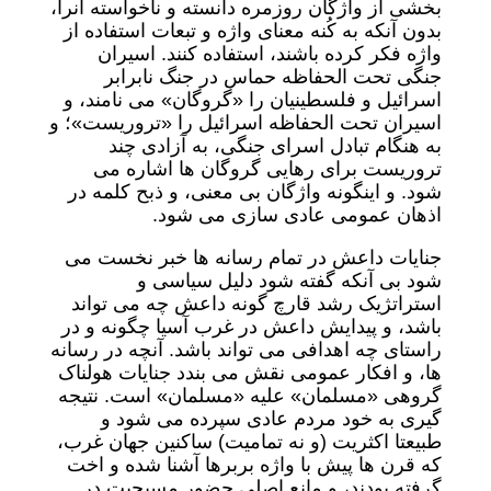
بخشی از واژگان روزمره دانسته و ناخواسته آنرا،
بدون آنکه به کُنه معنای واژه و تبعات استفاده از
واژه فکر کرده باشند، استفاده کنند. اسیران
جنگی تحت الحفاظه حماس در جنگ نابرابر
اسرائیل و فلسطینیان را «گروگان» می نامند، و
اسیران تحت الحفاظه اسرائیل را «تروریست»؛ و
به هنگام تبادل اسرای جنگی، به آزادی چند
تروریست برای رهایی گروگان ها اشاره می
شود. و اینگونه واژگان بی معنی، و ذبح کلمه در
اذهان عمومی عادی سازی می شود.
جنایات داعش در تمام رسانه ها خبر نخست می
شود بی آنکه گفته شود دلیل سیاسی و
استراتژیک رشد قارچ گونه داعش چه می تواند
باشد، و پیدایش داعش در غرب آسیا چگونه و در
راستای چه اهدافی می تواند باشد. آنچه در رسانه
ها، و افکار عمومی نقش می بندد جنایات هولناک
گروهی «مسلمان» علیه «مسلمان» است. نتیجه
گیری به خود مردم عادی سپرده می شود و
طبیعتا اکثریت (و نه تمامیت) ساکنین جهان غرب،
که قرن ها پیش با واژه بربرها آشنا شده و اخت
گرفته بودند، و مانع اصلی حضور مسیحیت در