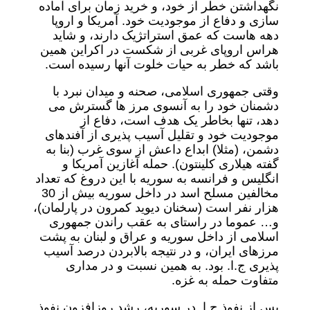
نگهداشتن خطر از خود، و خرید زمان برای آماده
سازی و دفاع از موجودیت خود. آمریکا و اروپا
دهه هاست که عمق استراتژیک دارند، و شاید
هراس اروپای غربی از شکست در اکراین همین
باشد که خطر به حیات خلوت آنها رسیده است.
وقتی جمهوری اسلامی، صحنه و میدان نبرد با
دشمنان خود را به آنسوی مرز ها گسترش می
دهد، تنها بخاطر یک هدف است، دفاع از
موجودیت خود و تقلیل آسیب پذیری از آفندهای
دشمن، (مثلا) ابداع داعش از سوی غرب (بنا به
گفته هیلاری کلینتون). حمله آغازین آمریکا و
انگلیس و فرانسه به سوریه با این دروغ که تعداد
مخالفین مسلح اسد در داخل سوریه بیش از 30
هزار نفر است (سخنان دیوید کمرون در پارلمان)،
و… عموما در راستای به عقب راندن جمهوری
اسلامی از داخل سوریه و عراق و لبنان به پشت
مرزهای ایران، و در نتیجه بالابردن درصد آسیب
پذیری ج.ا. بود. به همین نسبت و در مداری
متفاوت حمله به غزه.
پس از نفوذ ج.ا. در سوریه، رشد روزافزون نفوذ