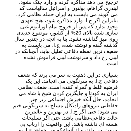
ترجیح می دهد مذاکره کرده و وارد جنگ نشود.
لیندزی گراهام، بولتون و اسرائیل سالهاست که
می گویند می بایست به ایران حمله نظامی کرد.
بنابراین اگر ج.ا. وارد مذاکره شود، هیچ تعهدی
وجود ندارد که پس از خروج تمام اورانیوم غنی
سازی شده بالای 20% از کشور، موضوع جدیدی
روی میز گذاشته نشود. بنا به آنچه در چندین سال
گذشته گفته و نوشته شده، ج.ا. می بایست به
ضعیف ترین نقطه دفاعی تقلیل بیابد، آنچنانکه در
لیبی رخ داد و سرنوشت لیبی فراموش نشده
است.
بسیاری در این ذهنیت به سر می برند که ضعف
دفاعی ج.ا. به سرنگونی می انجامد. این یک
فرضیه غلط و گمراه کننده است. ضعف نظامی
ایران به کودتا و جایگزین کردن شیخ با شاه می
انجامد، حال آنکه خیزش اجتماعی زیر چتر
حفاظتی نیروهای رادیکال مسلح به سرنگونی ختم
می شود؛ حتی اگر ج.ا. در بهترین و عالیترین
حالت دفاعی-نظامی باشد. حتی اگر تسلیحات
هسته ای داشته باشد. این واقعیت را ارباب بی
مروت می داند، و از آنجائیکه می خواهد ج.ا. به