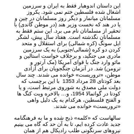
این داستان اندوهبار فقط به ایران و سرزمین
اشغال شده فلسطین ختم نمی شود. یکروز
مسلمانان میانمار و دیگر روز مسلمانان در چین و
یا در هند که نخست وزیر هند (در موطن گاندی) با
تحقیر از مسلمانان نام می برد. این ستم فقط به
مسلمانان نگذشته است. هفتاد سال پیش، لشگر
ایل سونگ (کره شمالی) برای استقلال و متحد
کردن دو کره (شمالی/جنوبی) به یک سرزمین
مادری می جنگید، و برخلاف خواست استالین و
مائو وارد جنگ با قوای آمریکا (مک آرتور و
ترومن) شد. در آنزمان جنگجویان برای آزادی
موطن، «تروریست» خوانده می شدند. چند سال
بعد کودتای 28 مرداد 1353 با این برچسب که
دولت ملی مصدق به شوروی مرتبط است، و یا
کودتا در گواتمالا 1954، و… بالاخره ویت کنگ ها
و الفتح فلسطین، هرکدام به یک دلیل واهی
«تروریست» خوانده می شدند.
سالهاست که «کلمه» ذبح شده و ما به فرهنگنامه
جدید عادت کرده ایم، تا به آن حد که گاه می بینیم
نیروهای سرنگونی طلب رادیکال هم از همان