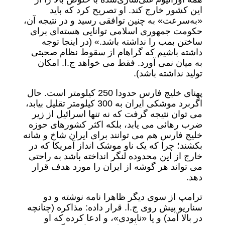
این کشور خارج کند. او تصریح کرد که باید
«به‌سرعت» به چنین توافقی رسید و در نتیجه آن،
حکومت جمهوری اسلامی توانایی هسته‌ای برای
ساختن بمب را نداشته باشد.» (در اینجا توجه
داشته باشیم که گراهام از سقوط نظام صحبتی
به میان نمی آورد. فقط می خواهد ج.ا. امکان
تولید نداشته باشد).
پهنای خلیج فارس حدودا 250 کیلومتر است. حال
اگربرد موشکی ایران به 300 کیلومتر تقلیل بیابد،
می توان نتیجه گرفت که نه تنها اسرائیل از زیر
ضرب رهائی می یابد، بلکه اکثر کشورهای حوزه
خلیج فارس هم می توانند برای ایران شاخ و شانه
بکشند؛ چرا که یک ناو موشک انداز آمریکا که در
خارج از این محدوده لنگر انداخته باشد به راحتی
می تواند هر گوشه از ایران را مورد هدف قرار
دهد.
ترامپ از سوی دیگر ظاهرا نامه نوشته و دو
سناریو پیش روی ج.ا. قرار داده: مذاکره (چنانچه
در بالا آمد) و یا «نابودی»، و ادعا کرده که او