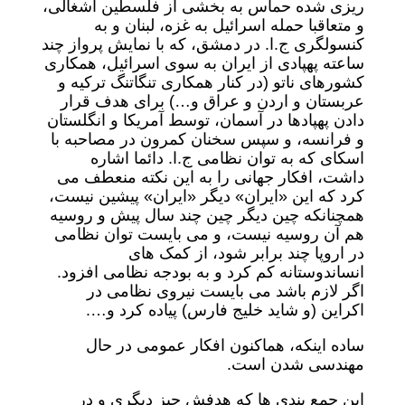
ریزی شده حماس به بخشی از فلسطین اشغالی،
و متعاقبا حمله اسرائیل به غزه، لبنان و به
کنسولگری ج.ا. در دمشق، که با نمایش پرواز چند
ساعته پهپادی از ایران به سوی اسرائیل، همکاری
کشورهای ناتو (در کنار همکاری تنگاتنگ ترکیه و
عربستان و اردن و عراق و…) برای هدف قرار
دادن پهپادها در آسمان، توسط آمریکا و انگلستان
و فرانسه، و سپس سخنان کمرون در مصاحبه با
اسکای که به توان نظامی ج.ا. دائما اشاره
داشت، افکار جهانی را به این نکته منعطف می
کرد که این «ایران» دیگر «ایران» پیشین نیست،
همچنانکه چین دیگر چین چند سال پیش و روسیه
هم آن روسیه نیست، و می بایست توان نظامی
در اروپا چند برابر شود، از کمک های
انساندوستانه کم کرد و به بودجه نظامی افزود.
اگر لازم باشد می بایست نیروی نظامی در
اکراین (و شاید خلیج فارس) پیاده کرد و….
ساده اینکه، هماکنون افکار عمومی در حال
مهندسی شدن است.
این جمع بندی ها که هدفش چیز دیگری و در