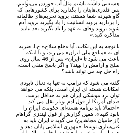
هسته‌یی داشته باشیم مثل آب خوردن می‌توانیم،
پس قلدری‌هایتان را بگذارید برای کشورهایی که
گاو شیرده شما هستند، بروید تحریم‌های ظالمانه
را بردارید بروید انسانیت را یاد بگیرید بروید آدم
شوید بروید وفای به عهد را یاد بگیرید بعد بیایید
مذاکره کنید.»
با توجه به این نکات، آیا «خلع سلاح» ج.ا. ضربه
ای به «منافع ملی ایران» می زند، و یا اینکه
باعث می شود تا «ایران» پس از 46 سال روی
صلح و آرامش را ببیند؟ و اگر پاسخ منفی است،
راه حل چه می تواند باشد؟
گفته می شود که ترامپ نه تنها به دنبال نابودی
امکانات هسته ای ایران است، بلکه می خواهد
توان برد موشکی ایران هم به حداقل برسد.
صدای آمریکا از قول ادم بویلر نقل می کند
«احتمالا باید برنامه هسته‌ای حکومت ایران را
نابود کنیم». همین گزارش از قول لیندزی گراهام
(از حامیان مجاهدین) می گوید « ایران باید به
غنی‌سازی توسط جمهوری اسلامی پایان دهد و
همه اورانیوم غنی‌سازی‌شده با خلوص بالا را از