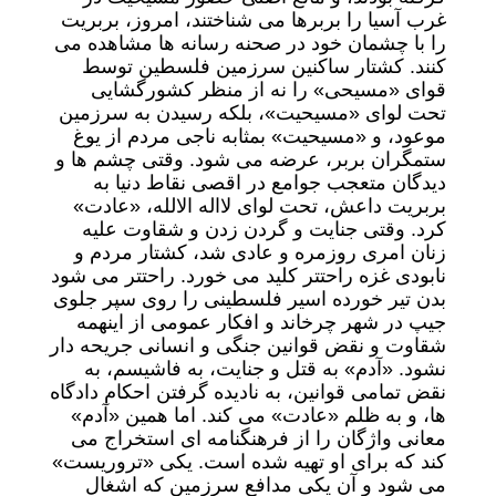
غرب آسیا را بربرها می شناختند، امروز، بربریت
را با چشمان خود در صحنه رسانه ها مشاهده می
کنند. کشتار ساکنین سرزمین فلسطین توسط
قوای «مسیحی» را نه از منظر کشورگشایی
تحت لوای «مسیحیت»، بلکه رسیدن به سرزمین
موعود، و «مسیحیت» بمثابه ناجی مردم از یوغ
ستمگران بربر، عرضه می شود. وقتی چشم ها و
دیدگان متعجب جوامع در اقصی نقاط دنیا به
بربریت داعش، تحت لوای لااله الالله، «عادت»
کرد. وقتی جنایت و گردن زدن و شقاوت علیه
زنان امری روزمره و عادی شد، کشتار مردم و
نابودی غزه راحتتر کلید می خورد. راحتتر می شود
بدن تیر خورده اسیر فلسطینی را روی سپر جلوی
جیپ در شهر چرخاند و افکار عمومی از اینهمه
شقاوت و نقض قوانین جنگی و انسانی جریحه دار
نشود. «آدم» به قتل و جنایت، به فاشیسم، به
نقض تمامی قوانین، به نادیده گرفتن احکام دادگاه
ها، و به ظلم «عادت» می کند. اما همین «آدم»
معانی واژگان را از فرهنگنامه ای استخراج می
کند که برای او تهیه شده است. یکی «تروریست»
می شود و آن یکی مدافع سرزمین که اشغال