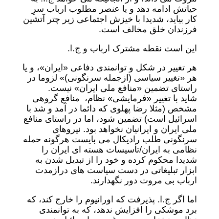
حیاتش ادامه دهد و یا عنصر مطلوب ارباب سرِ
کار بیاید، شدیدا با خیزش اجتماعی زیر چتر آتشین
فرزندان خلق مخالف است.
این است نقطه مشترک ارباب و ج.ا.
هر تغییر در شکل و توانمندی دفاعی «ایران»، و یا
هر «تغییر سیاسی (ازجمله سرنگونی)» لزوما در
راستای تضمین «منافع ملی ایران» نیست.
شاید با تغییر «فرمایشی» نظام، منافع گروهی
مشخص (مثلا رضا پهلوی که دائما در آمد و شد با
اسرائیل است) تضمین شود، اما در راستای منافع
ملی ایران و ایرانیان نخواهد بود. نیروهای
سرنگونی طلب رادیکال می بایست هرگونه حمله
نظامی به ایران/تأسیسات هسته ای ایران را
شدیدا محکوم کرده و خود را از تبدیل شدن به
ابزار تبلیغاتی در دست سیاست های درازمدت
ارباب بی مروت دور نگهدارند.
اما اگر ج.ا. پذیرفت که اورانیوم را خارج کند، که
برد موشکی را افزایش ندهد، که به توانمندی