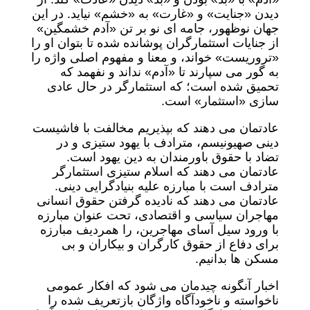
دیدن «جنایت» و «غارت» به «خشم» نیاید. در این
جهان نوظهور، جامه ای نو بر تن «آدم خشمگین»
از جنایات استثمارگران پوشانده شده تا بتوان او را
«تروریست» خواند، و معنا و مفهوم اصلی واژه را
به گور می سپارند تا «آدم» نداند و نفهمد که
تحمیق شده است؛ که استثمارگر در حال عادی
سازی «استثمار» است.
عادتمان می دهند که بپذیریم مخالفت با فاشیست
دینی صهیونیسم، مترادف با یهود ستیزی و در
تضاد با حقوق باورمندان به دین یهود است.
عادتمان می دهند که اسلام ستیزی استثمارگر
مترادف است با مبارزه علیه بنیادگرایی دینی.
عادتمان می دهند که نادیده گرفتن حقوق انسانی
مهاجران سیاسی و اقتصادی، تحت عنوان مبارزه
با ورود سیل آسای مهاجرین، را همردیف مبارزه
برای دفاع از حقوق کارگران و بیکاران و بی
مسکن ها بدانیم.
اخبار آنگونه چیدمان می شود که افکار عمومی
ناخواسته و ناخودآگاه واژگان بازتعریف شده را