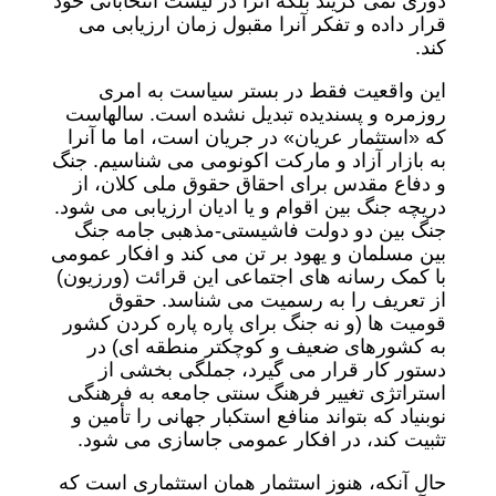
دوری نمی گزیند بلکه آنرا در لیست انتخاباتی خود
قرار داده و تفکر آنرا مقبول زمان ارزیابی می
کند.
این واقعیت فقط در بستر سیاست به امری
روزمره و پسندیده تبدیل نشده است. سالهاست
که «استثمار عریان» در جریان است، اما ما آنرا
به بازار آزاد و مارکت اکونومی می شناسیم. جنگ
و دفاع مقدس برای احقاق حقوق ملی کلان، از
دریچه جنگ بین اقوام و یا ادیان ارزیابی می شود.
جنگ بین دو دولت فاشیستی-مذهبی جامه جنگ
بین مسلمان و یهود بر تن می کند و افکار عمومی
با کمک رسانه های اجتماعی این قرائت (ورزیون)
از تعریف را به رسمیت می شناسد. حقوق
قومیت ها (و نه جنگ برای پاره پاره کردن کشور
به کشورهای ضعیف و کوچکتر منطقه ای) در
دستور کار قرار می گیرد، جملگی بخشی از
استراتژی تغییر فرهنگ سنتی جامعه به فرهنگی
نوبنیاد که بتواند منافع استکبار جهانی را تأمین و
تثبیت کند، در افکار عمومی جاسازی می شود.
حال آنکه، هنوز استثمار همان استثماری است که