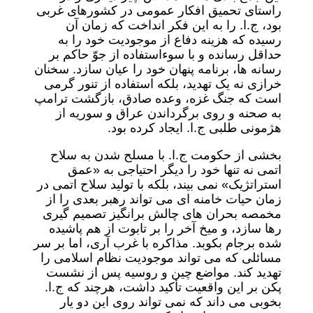
راستای تحمیق افکار عمومی در کشورهای غربی
بود، ج.ا. را به این فکر انداخت که زمان آن
رسیده که هزینه دفاع از موجودیت خود را به
حداقل رسانده و با سوءاستفاده از جوّ حاکم بر
رسانه ها، برنامه پنهان خود را عیان سازد. سخنان
خرازی نه یک تهدید، بلکه استفاده از تنور گرمی
است که جنگ غزه، وعده صادق، بازگشت ترامپ
به صحنه و روی برگرداندن عراق و سوریه از
هژمونی طلبی ج.ا. ایجاد کرده بود.
بخشی از حکومت ج.ا. با مسلح شدن به سلاح
اتمی نه تنها خود را دیگر احتیاجی به «عمق
استراتژیک» نمی بیند، بلکه با تولید سلاح اتمی در
زمان حیات خامنه ای می تواند رهبر بعدی را از
مخمصه بحران های چالش برانگیز تصمیم گیری
رها سازد، و میخ آخر را بر تابوت از هم پاشیده
شده برجام بکوبد. مذاکره با غرب آری، اما بر سر
مسائلی که می تواند موجودیت نظام اسلامی را
تهدید کند. مواضع چین و روسیه پس از نشست
پکن بر این واقعیت تأکید داشت، هرچند که ج.ا.
بخوبی می داند که نمی تواند روی این دو یار