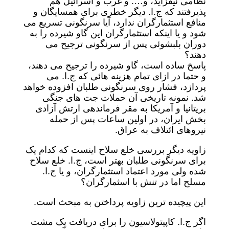
نظامی نیفزاید، و…. و غرب و اسرائیل هم
پذیرفتند که ج.ا. دیگر خطری برای همسایگان و
منافع استثمارگران ندارد، آیا سرنگونی تسریع می
شود و یا اینکه استثمارگران این گاو شیرده را به
دوران بلبشوئی پس از سرنگونی ترجیح می
دهند؟
پاسخ ساده است، گاو شیرده را ترجیح می دهند،
و حتما در ازای تمام هزینه هائی که ج.ا. می
پردازد، فشار روی سرنگونی طلبان افزوده خواهد
شد. نمونه تاریخی آن حملات جت های جنگی
بریتانیا و آمریکا به مقر فرماندهی ارتش آزادی
بخش ایران، در اولین ساعات پس از حمله
نیروهای ائتلاف به عراق.
زاویه دیگر بررسی خلع سلاح اینست که کدام یک
برای سرنگونی طلبان بهتر است، ج.ا. خلع سلاح
شده ولی مورد اعتماد استثمارگران، و یا ج.ا.
مسلح اما در تنش با اسثمارگران؟
این پیچیده ترین زاویه پرداختن به مبحث است.
اگر ج.ا. کاپیتولاسیون را برای دریافت یک مشت