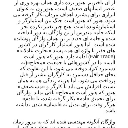
از آن باخبریم. هنوز برده داری همان بهره وری از
عنصر انسانهای ضعیف است، هنوز زن به عنوان
ابزاری برای پیشبرد اهداف مردان بکار گرفته می
شود، هنوز که هنوز است جنگ بین استثمارگر و
استثمارشونده است. هیچ چیز تغییر نکرده بجز
اینکه جامه مندرس از تن واژگان به دور انداخته
شده و جامه ای جدید بر تن همان واژگان پوشانده
شده است. اما هنوز استثمار کارگران در کشور
های فقیر با واژه ای همه پسند «تجارت عادلانه»
(Fair Trade) ادامه دارد. هنوز که هنوز است
البسه ما در کشورهائی با جمعیت «محتاج»(به
دستمزد کم)، دوخته می شود، با این تفاوت که
بجای حداقل دستمزد به کارگران بیشتر از قبل
پرداخت می شود، اما هزینه زندگی هم به همان
نسبت افزایش می یابد تا کارگر و «مستضعف»
هنوز که هنوز است «محتاج» باقی بماند. واژگان
برای تحمیق «آدم» بکار گرفته شده، تا «آدم»
هرگز وقت برای تبدیل به «انسان» شدن نداشته
باشد.
واژگان آنگونه مهندسی شده اند که به مرور زمان
«آدم» با «بد» بودن و «بد» دیدن «عادت» کند. از