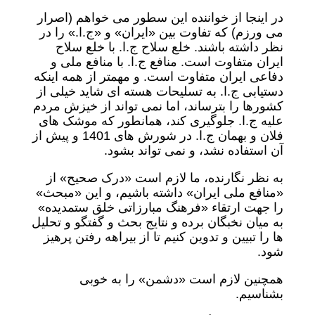
در اینجا از خواننده این سطور می خواهم (اصرار
می ورزم) که تفاوت بین «ایران» و «ج.ا.» را در
نظر داشته باشند. خلع سلاح ج.ا. با خلع سلاح
ایران متفاوت است. منافع ج.ا. با منافع ملی و
دفاعی ایران متفاوت است. و مهمتر از همه اینکه
دستیابی ج.ا. به تسلیحات هسته ای شاید خیلی از
کشورها را بترساند، اما نمی تواند از خیزش مردم
علیه ج.ا. جلوگیری کند، همانطور که موشک های
فلان و بهمان ج.ا. در شورش های 1401 و پیش از
آن استفاده نشد، و نمی تواند بشود.
به نظر نگارنده، ما لازم است «درک صحیح» از
«منافع ملی ایران» داشته باشیم، و این «مبحث»
را جهت ارتقاء «فرهنگ مبارزاتی خلق ستمدیده»
به میان نخبگان برده و نتایج بحث و گفتگو و تحلیل
ها را تبیین و تدوین کنیم تا از بیراهه رفتن پرهیز
شود.
همچنین لازم است «دشمن» را به خوبی
بشناسیم.