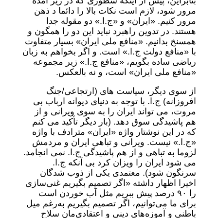
بنابراین، پیش از اینکه سطوری که در زیر آمده
مرور شود، لازم است نکات بالا را دائما د ذهن
مرور کنیم. «ایران» و «ج.ا.» دو مقوله جدا
هستند. در تدوین راهبرد نباید این دو را همگون و
همسنخ بدانیم. «منافع ملی ایران» بسیار متفاوت
با «منافع دولت ج.ا.» است. و اگر بخواهم به زبان
ریاضی ساده بگویم، «منافع ج.ا.» زیر مجموعه
«منافع ملی ایران» است، و نه بالعکس.
از سوی دیگر، سیاست های (ارتجاعی/جنگ
افروزانه) ج.ا. با توجه به دنیای دیوانه ارباب بی
مروت، می تواند ایران را به سوی ویرانی و از
هم پاشیدگی سوق دهد. (بار دیگر تأکید می کنم
که در این نوشتار واژه «ایران» مترادف با واژه
«ج.ا.» نیست. ویرانی و تباهی ایران و مردمش
لزوما به تباهی و از هم پاشیدگی ج.ا. نمی انجامد.
می شود ایران را ویزان کرد بی آنکه ج.ا.
سرنگون شود). معتمدی یکی از ذوب شدگان
اخیرا اظهار داشته «اگر تصمیم بگیریم غنی‌سازی
را ۹۰ درصد پیش ببریم مثل آب خوردن است
برای ما می‌توانیم، اگر تصمیم بگیریم به‌رغم میل
باطنی و آموزه‌های دینی و اعتقادی‌مان سلاح