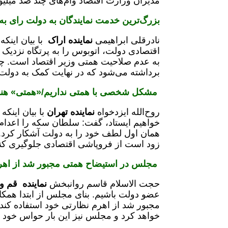
مدیران وزارت اقتصاد وام‌های چند صد میلیو
بزرگ‌ترین خدمت نمایندگان به دولت رای ب
نادرقلی ابراهیمی
نماینده اراک
با بیان اینک
اقتصادی دولت، اتوبوس را به پرتگاه نزدیک
به عدم صلاحیت همتی وزیر اقتصاد است. چو
برداشته می‌شود که در نهایت کمک به دول
مشکل شخصی با همتی نداریم/«همتی» هندوا
روح‌الله ایزدخواه
نماینده تهران
با بیان اینک
خواهیم ایستاد، گفت: سلطان سکه را اعدام 
همان اول لطف خود را به دولت آشکار کرد. 
زود است از فروپاشی اقتصادی جلوگیری کن
مجلس در استیضاح همتی مجبور شد از اهرم
حجت الاسلام قاسم روانبخش
نماینده قم و
عضو دولت باشیم. بنای مجلس از ابتدا همکا
مجبور شد از اهرم نظارتی خود استفاده کند.
خواهد کرد و مجلس نیز این بار حواس خود ر