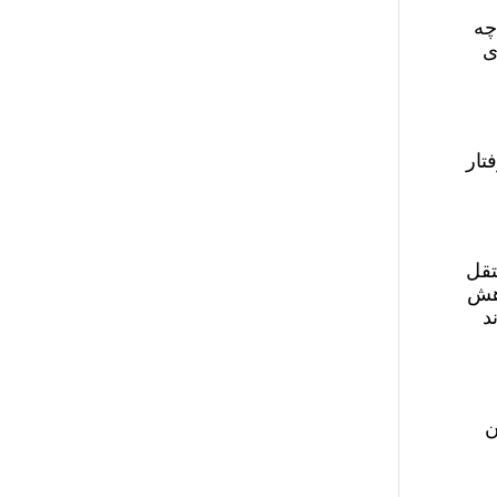
چه
ی
تار
تقل
اهش
د
ن