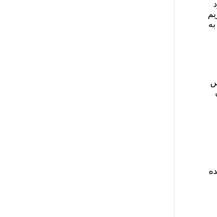
د
یم
به
س
ده