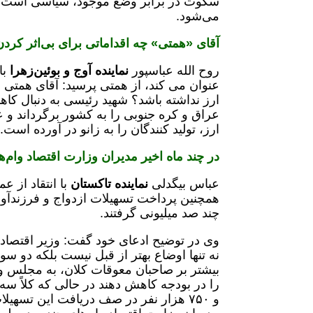
سکوت در برابر وضع موجود، سیاسی است. 
می‌شود.
آقای «همتی» چه اقداماتی برای بی‌اثر کردن ت
روح الله عباسپور
نماینده آوج و بوئین‌زهرا
با
عنوان می کند،‌ از همتی پرسید: آقای همتی چ
ارز نداشته باشد؟ شهید رئیسی به دنبال کاه
عراق و کره جنوبی را به کشور برگرداند و 
ارز، تولید کنندگان را به زانو در آورده است.
در چند ماه اخیر مدیران وزارت اقتصاد وام‌ه
عباس بیگدلی
نماینده تاکستان
با انتقاد از 
همچنین پرداخت تسهیلات ازدواج و فرزندآور
چند صد میلیونی گرفتند.
وی در توضیح ادعای خود گفت: وزیر اقتصاد 
نه تنها اوضاع بهتر از قبل نیست بلکه دو س
بیشتر بر صاحبان معوقات کلان، به مجلس و
را در بودجه کاهش دهند در حالی که کلاً سه
و ۷۵۰ هزار نفر در صف دریافت این تسهی