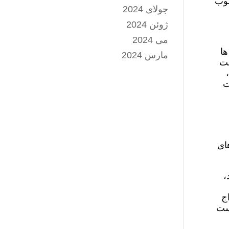
سوب
جولای 2024
ژوئن 2024
می 2024
ها
مارس 2024
مت
ت
ای
،
ج
یست