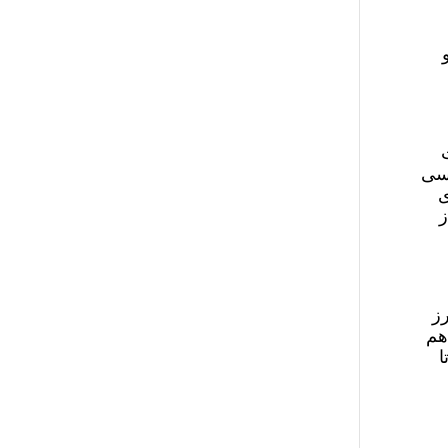
کسی
ی
ز
رز
هم
ا