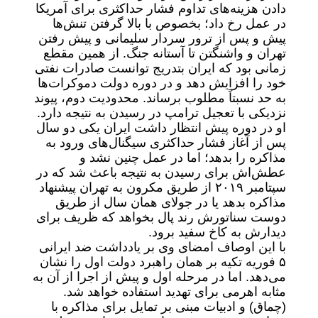
دادن هزینه‌های تداوم فشار حداکثری برای آمریکا
در عمل رخ داد؛ بخصوص با بالا گرفتن تنش‌ها
پیش و پس از ترور سردار سلیمانی و پیش رفتن
تهران و واشنگتن تا آستانه جنگ. از همین مقطع
زمانی بود که ایران بتدریج توانست صادرات نفتی
خود را افزایش دهد و در دوره دولت دموکرات‌ها
به حد نسبتاً مطلوب برساند. محدودیت دوم، پیوند
نزدیکی با تعجیل ترامپ در رسیدن به نتیجه دارد.
او در دوره پیش انتظار داشت ایران یکی دو سال
پس از آغاز فشار حداکثری سیگنال‌های ورود به
مذاکره را بدهد؛ اما در عمل چنین نشد و
عطش‌اش برای رسیدن به نتیجه باعث شد که در
سپتامبر ۲۰۱۹ از طریق مکرون به تهران پیشنهاد
مذاکره بدهد یا در جولای همان سال از طریق
دوست سناتورش رند پال بخواهد که ظریف برای
دیدارش به کاخ سفید برود.
با این اوصاف امضای وی بر یادداشت ضد ایرانی
۵ فوریه تکیه بر همان راهبرد دولت اول را نشان
می‌دهد. اما در مرحله اول و پیش از اجرا از آن به
مثابه اهرمی برای تهدید استفاده خواهد شد.
(چماق) و ادبیات مبنی بر تمایل برای مذاکره با