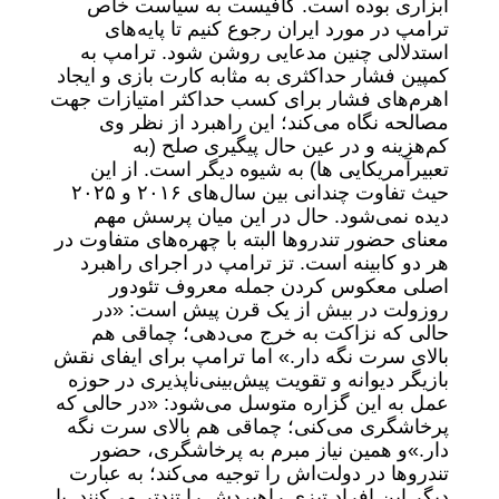
ابزاری بوده است. کافیست به سیاست خاص
ترامپ در مورد ایران رجوع کنیم تا پایه‌های
استدلالی چنین مدعایی روشن شود. ترامپ به
کمپین فشار حداکثری به مثابه کارت بازی و ایجاد
اهرم‌های فشار برای کسب حداکثر امتیازات جهت
مصالحه نگاه می‌کند؛ این راهبرد از نظر وی
کم‌هزینه و در عین حال پیگیری صلح (به
تعبیرآمریکایی ها) به شیوه دیگر است. از این
حیث تفاوت چندانی بین سال‌های ۲۰۱۶ و ۲۰۲۵
دیده نمی‌شود. حال در این میان پرسش مهم
معنای حضور تندروها البته با چهره‌های متفاوت در
هر دو کابینه است. تز ترامپ در اجرای راهبرد
اصلی معکوس کردن جمله معروف تئودور
روزولت در بیش از یک قرن پیش است: «در
حالی که نزاکت به خرج می‌دهی؛ چماقی هم
بالای سرت نگه دار.» اما ترامپ برای ایفای نقش
بازیگر دیوانه و تقویت پیش‌بینی‌ناپذیری در حوزه
عمل به این گزاره متوسل می‌شود: «در حالی که
پرخاشگری می‌کنی؛ چماقی هم بالای سرت نگه
دار.»و همین نیاز مبرم به پرخاشگری، حضور
تندروها در دولت‌اش را توجیه می‌کند؛ به عبارت
دیگر این افراد تیزی راهبردش را تندتر می‌کنند. با