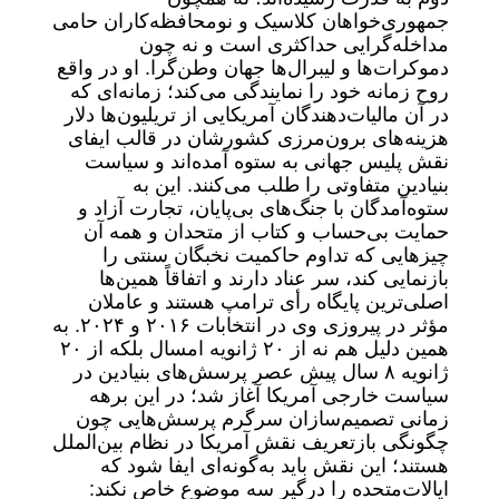
جمهوری‌خواهان کلاسیک و نومحافظه‌کاران حامی
مداخله‌گرایی حداکثری است و نه چون
دموکرات‌ها و لیبرال‌ها جهان وطن‌گرا. او در واقع
روح زمانه خود را نمایندگی می‌کند؛ زمانه‌ای که
در آن مالیات‌دهندگان آمریکایی از تریلیون‌ها دلار
هزینه‌های برون‌مرزی کشورشان در قالب ایفای
نقش پلیس جهانی به ستوه آمده‌اند و سیاست
بنیادین متفاوتی را طلب می‌کنند. این به
ستوه‌آمدگان با جنگ‌های بی‌پایان، تجارت آزاد و
حمایت بی‌حساب و کتاب از متحدان و همه آن
چیزهایی که تداوم حاکمیت نخبگان سنتی را
بازنمایی کند، سر عناد دارند و اتفاقاً همین‌ها
اصلی‌ترین پایگاه رأی ترامپ هستند و عاملان
مؤثر در پیروزی وی در انتخابات ۲۰۱۶ و ۲۰۲۴. به
همین دلیل هم نه از ۲۰ ژانویه امسال بلکه از ۲۰
ژانویه ۸ سال پیش عصر پرسش‌های بنیادین در
سیاست خارجی آمریکا آغاز شد؛ در این برهه
زمانی تصمیم‌سازان سرگرم پرسش‌هایی چون
چگونگی بازتعریف نقش آمریکا در نظام بین‌الملل
هستند؛ این نقش باید به‌گونه‌ای ایفا شود که
ایالات‌متحده را درگیر سه موضوع خاص نکند: