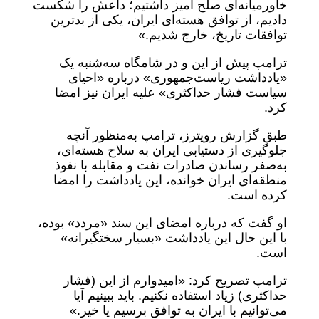
خاورمیانه‌ای صلح آمیز داشتیم؛ داعش را شکست
دادیم، از توافق هسته‌ای ایران، یکی از بدترین
توافقات تاریخ، خارج شدیم.»
ترامپ پیش از این و در شامگاه سه‌شنبه یک
«یادداشت ریاست‌جمهوری» درباره «احیای
سیاست فشار حداکثری» علیه ایران نیز امضا
کرد.
طبق گزارش رویترز، ترامپ به‌منظور آنچه
جلوگیری از دستیابی ایران به سلاح هسته‌ای،
به‌صفر رساندن صادرات نفت و مقابله با نفوذ
منطقه‌ای ایران خوانده، این یادداشت را امضا
کرده است.
او گفت که درباره امضای این سند «مردد» بوده،
با این حال این یادداشت «بسیار سختگیرانه»
است.
ترامپ تصریح کرد: «امیدوارم از این (فشار
حداکثری) زیاد استفاده نکنیم. باید ببینیم آیا
می‌توانیم با ایران به توافق برسیم یا خیر.»