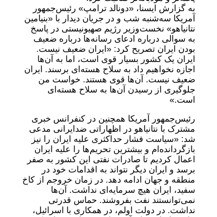
به گزارش ایسنا، «دونالد ترامپ» رئیس‌جمهور
آمریکا سه‌شنبه شب و در جریان دیدار با «بنیامین
نتانیاهو» نخست‌وزیر رژیم صهیونیستی در پاسخ
به سوالی درباره ادعای رسانه‌ها درباره ضعیف
بودن ایران تصریح کرد: «ایران ضعیف نیست.
ایران یک کشور بسیار قوی است، اما به آن‌ها
اجازه نخواهیم داد به سلاح هسته‌ای برسند. ایران
ضعیف نیست. آن‌ها قوی هستند. خواست من
جلوگیری از رسیدن آن‌ها به سلاح هسته‌ای
است.»
رئیس‌جمهور آمریکا همچنین در کنفرانس خبری
مشترک با نتانیاهو در اظهاراتی ضدایرانی مدعی
شد: «سیاست فشار حداکثری علیه ایران را نیز
بازگردانده‌ام و بیشترین تحریم‌ها را علیه ایران
اعمال کردیم تا صادرات نفتی این کشور به صفر
برسد و ایران دیگر نتواند به اقدامات خود در
منطقه و جهان ادامه دهد. در زمان خروجم از کاخ
سفید، ایران هیچ سرمایه‌ای نداشت. آن‌ها
نمی‌توانستند نفت بفروشند. حماس قدرتی
نداشت. در دولت اولم، در همکاری با اسرائیل،