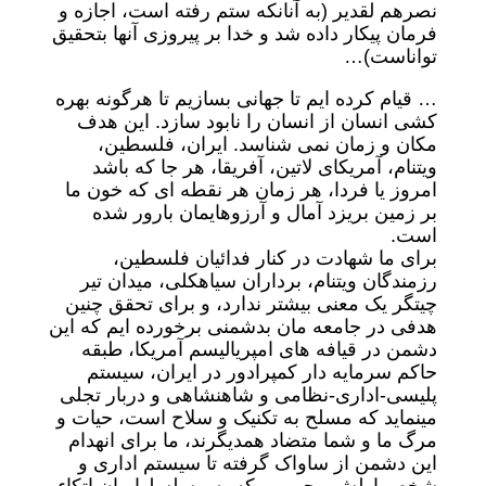
نصرهم لقدیر (به آنانکه ستم رفته است، اجازه و
فرمان پیکار داده شد و خدا بر پیروزی آنها بتحقیق
تواناست)…
… قیام کرده ایم تا جهانی بسازیم تا هرگونه بهره
کشی انسان از انسان را نابود سازد. این هدف
مکان و زمان نمی شناسد. ایران، فلسطین،
ویتنام، آمریکای لاتین، آفریقا، هر جا که باشد
امروز یا فردا، هر زمان هر نقطه ای که خون ما
بر زمین بریزد آمال و آرزوهایمان بارور شده
است.
برای ما شهادت در کنار فدائیان فلسطین،
رزمندگان ویتنام، برداران سیاهکلی، میدان تیر
چیتگر یک معنی بیشتر ندارد، و برای تحقق چنین
هدفی در جامعه مان بدشمنی برخورده ایم که این
دشمن در قیافه های امپریالیسم آمریکا، طبقه
حاکم سرمایه دار کمپرادور در ایران، سیستم
پلیسی-اداری-نظامی و شاهنشاهی و دربار تجلی
مینماید که مسلح به تکنیک و سلاح است، حیات و
مرگ ما و شما متضاد همدیگرند، ما برای انهدام
این دشمن از ساواک گرفته تا سیستم اداری و