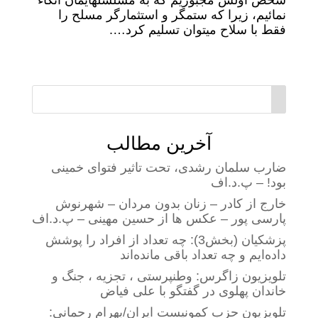
شخص اولش مجبوریم که به مسلسلهایمان اتکاء
نمائیم، زیرا که ستمگر و استثمارگر مسلح را
فقط با سلاح میتوان تسلیم کرد….
آخرین مطالب
ضارب سلمان رشدی، تحت تاثیر فتوای خمینی
بود! – پ.د.اف
خارج از کادر – زنان بدون مردان – شهرنوش
پارسی پور – عکس ها از حسین مهینی – پ.د.اف
پزشکیان (بخش3): چه تعداد از افراد را پوشش
داده‌ایم و چه تعداد باقی مانده‌اند
تلویزیون زاگرس: وطنپرستی ، تجزیه ، جنگ و
خاندان پهلوی در گفتگو با علی فیاض
تلویزیون حزب کمونیست ایران/بهرام رحمانی: