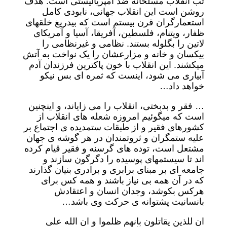
تب انقلاب مسلحانه ضد امپریالیستی است. هدف
روشن است این انقلاب جهانی، نابودی کامل
استعمارگران قرن بیستم است که بیدریغ خلقهای
ظفار، ویتنام، فلسطین، آفریقا، آسیا و آمریکای
لاتین را بگلوله بستند. نظامی و غیرنظامی را
بیکسان و خانه و مزارعشان را یک نواخت به آتش
میکشند. این انقلاب با خون پاکترین فرزندان آدم
آبیاری می شود، اینست که ثمره ای بس نیکو
خواهد داد…
… فقر و بدبختی، انقلاب را می زایاند، و اینچنین
است که میگوئیم امروزه شعله های انقلاب از
کشورهای فقیر و از طبقات ستمدیده ی اجتماع بر
علیه ستمگران و ثروتمندان در هر گوشه ی جهان
مشتعل است، توده های گرسنه و فقیر قیام کرده
اند تا سیستمهای پوسیده را دگرگون سازند و
جامعه ای بر مبنای برابری و برادری بنیان گذارند
که در آن همه بی نیاز باشند و همه کس برای
هرکس بکوشد، وجدان انسان و اعتقادش
بانسانیت پشتوانه ی حرکت وی باشد…
ان للذین یقاتلون بانهم ظلموا و ان الله علی