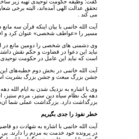
گفت: وظیفه حکومت توحیدی تهیه زیر ساخت 
تحقق عدالت الهی آمده‌اند، البته برخی شع
می کند .
آیت الله خاتمی با بیان اینکه قرآن سه مان
مسیر را «عواطف شخصی» عنوان کرد و افزود
وی دشمنی های شخصی را دومین مانع در ا
نباید این دعوا در قضاوت و حکم نقش داشت
است که نباید این عامل در حکومت توحیدی تا
آیت الله خاتمی در بخش دوم خطبه‌های این ه
جشن بزرگ مبعث و جشن بزرگ بشریت است. 
وی با اشاره به نزدیک شدن به ایام الله د
دهه یک نظام سیاه دین ستیز، مردم ستیز، اس
بزرگداشت دارد. بزرگداشت عملی شما ان‌شاءالله حض
خطر نفوذ را جدی بگیریم
آیت الله خاتمی با اشاره به شهادت دو قاضی
در پرونده خود خدمت به مردم را دارند. بی 