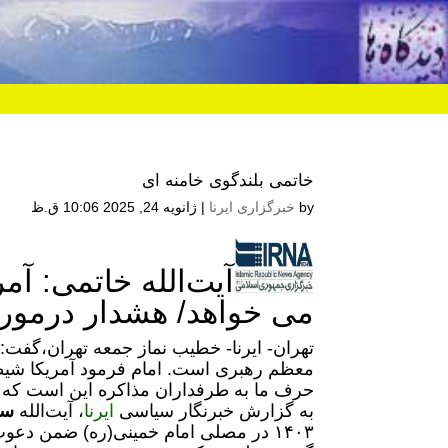
خاتمی بلندگوی خامنه ای
by
خبرگزاری ایرنا
|
ژانویه 24, 2025 10:06 ق.ظ
آیت‌الله خاتمی: آمر
می خواهد/ هشدار درمور
تهران- ایرنا- خطیب نماز جمعه تهران،گفت: د
معظم رهبری است. امام فرمود آمریکا شیط
حرف ما به طرفداران مذاکره این است که آمر
به گزارش خبرنگار سیاسی
ایرنا
، آیت‌الله
سی
۱۴۰۳ در مصلی امام خمینی(ره) ضمن د