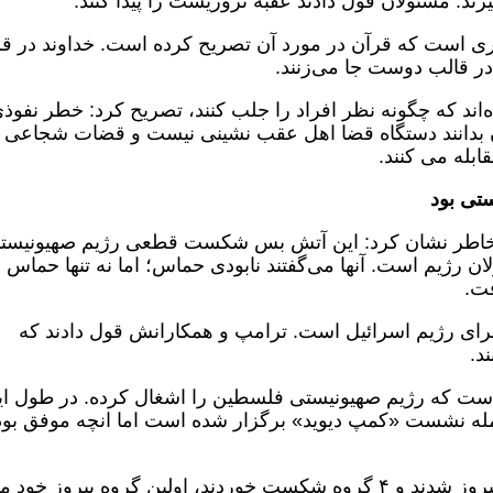
یرند. مسئولان قول دادند عقبه تروریست را پیدا کنند.
طری است که قرآن در مورد آن تصریح کرده است. خداوند در ق
در قالب دوست جا می‌زنند.
ده‌اند که چگونه نظر افراد را جلب کنند، تصریح کرد: خطر نفوذی
شمنان بدانند دستگاه قضا اهل عقب نشینی نیست و قضات شجاعی
ابله می کنند.
تی بود
، خاطر نشان کرد: این آتش بس شکست قطعی رژیم صهیونیست
ان رژیم است. آنها می‌گفتند نابودی حماس؛ اما نه تنها حماس
فت.
ی رژیم اسرائیل است. ترامپ و همکارانش قول دادند که
د.
خاتمی ادامه داد: بیش از ۷۰ سال است که رژیم صهیونیستی فلسطین را اشغال کرده. در طول 
مله نشست «کمپ دیوید» برگزار شده است اما انچه موفق بود
وی افزود: گروهی در این امتحان ۱۵ ماهه پیروز شدند و ۴ گروه شکست خوردند، اولین گروه پیروز خ