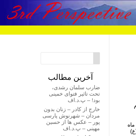
آخرین مطالب
ضارب سلمان رشدی،
تحت تاثیر فتوای خمینی
بود! – پ.د.اف
خارج از کادر – زنان بدون
مردان – شهرنوش پارسی
پور – عکس ها از حسین
ز جمعه ۵ بهمن ماه
مهینی – پ.د.اف
ع)