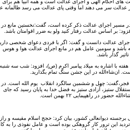
های احکام الهی و اجرای عدالت است و همه انبیا هم برای
ار عدالت سر می دهند اما وقتی پای عدالت می رسد ظالمانه ع
ع در مسیر اجرای عدالت ذکر کرده است، گفت:نخستین مانع در 
: بر اساس عدالت رفتار کنید ولو به ضرر اقوامتان باشد.
جرای عدالت دانست و گفت: اگر با فردی دعوای شخصی داری
ه باشد و سومین عامل هم در مانع اجرای عدالت هوا و هوس
ثیر گذار باشد.
فته با اشاره به میلاد پیامبر اکرم (ص)، افزود: شب سه شنبه
ان‌شاءالله در این جشن سنگ تمام بگذارید.
هه فجر،گفت: چهل و ششمین سالگرد انقلاب یوم الله است. در 
تقلال ستیز، آزادی ستیز به فضل خدا به پایان رسید که جای
ور در راهپیمایی ۲۲ بهمن است.
 برجسته دیوانعالی کشور، بیان کرد: حجج اسلام مقیسه و راز
تردید این ترور کار گروهکی بوده است و عامل نفوذی را به کار