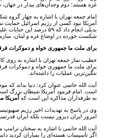
غزه هستند؛ دوم وجدان‌های بیدار در جهان، س
امام جمعه تهران با اشاره به چهار گروه ش
آمریکا نبود کسی از رژیم اسرائیل حمایت 
بدیلی انجام داد که ۵۹ درص
شکست خورده در اوضاع غزه و لبنان، سازم
برای ملت ما جمهوری خواه و دموکرات فرق
خطیب نماز جمعه تهران با اشاره به روی کا
برای ملت ما جمهوری خواه و دموکرات فرقی ن
ننگین‌ترین عملیات را داشته‌اند.
آیت الله خاتمی عنوان کرد: دنیا بداند که 
است. امام فرمود آمریکا شیطان بزرگ است
به طرفداران مذاکره این است که
آمریکا مذ
وی در پاسخ به تهدیدات اخیر رژیم صهیونیست
امروز ایران دیروز نیست بلکه ایران قدرتمن
آیت الله خاتمی با اشاره به سخنان ترامپ مبن
اگر تأسیسات هسته‌ای را بمباران کردید دان