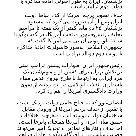
پزشکیان: ایران به طور اصولی آمادهٔ مذاکره با
دولت دوم ترامپ است
حذف تصویر پرچم آمریکا از کف حیاط دولت
ایران پس از آن صورت می‌گیرد که مسعود
پزشکیان ۲۵ دی‌ماه، کمتر از یک‌ هفته تا مراسم
تحلیف رئیس‌جمهور منتخب آمریکا، در گفت‌وگو با
شبکۀ تلویزیونی ان.بی.سی آمریکا گفت که
جمهوری اسلامی به‌طور «اصولی» آمادهٔ مذاکره
با دولت دوم دونالد ترامپ است.
رئیس‌جمهور ایران اظهارات پیشین ترامپ مبنی
بر تلاش تهران برای کشتن او و متهم‌شدن یک
مرد ایرانی به ارتباط با طرح نیروی قدس سپاه
پاسداران انقلاب اسلامی در این زمینه از سوی
وزارت دادگستری آمریکا را هم رد کرد.
انصاف‌نیوز که به جناح حامی دولت نزدیک است،
با تقدیر از حذف پرچم آمریکا از ورودی مقابل
ساختمان دولت، نوشته است «هرچند اختلافات
عمیق میان ایران و آمریکا همچنان پابرجا است،
اما حذف رفتارهای نمادین و تحریک‌آمیز می‌تواند
فضایی مناسب‌تر برای گفت‌وگو و تعامل فراهم