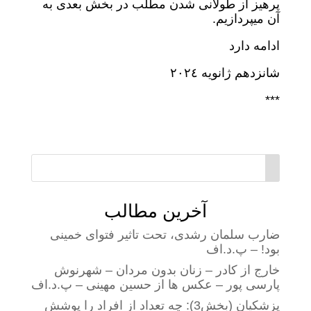
پرهیز از طولانی شدن مطلب در بخش بعدی به
آن میپردازیم.
ادامه دارد
شانزدهم ژانویه ٢٠٢٤
***
آخرین مطالب
ضارب سلمان رشدی، تحت تاثیر فتوای خمینی
بود! – پ.د.اف
خارج از کادر – زنان بدون مردان – شهرنوش
پارسی پور – عکس ها از حسین مهینی – پ.د.اف
پزشکیان (بخش3): چه تعداد از افراد را پوشش