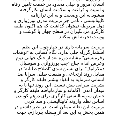
انسان امروز و خیلی محدود در خدمت تامین رفاه
و امنیت و فراغت و سلامت انسان بکارگرفته
میشود.به این وضعیت و به این ترازنامه
کاپیتالیستی ، نامی جز بربریت مدرن بورژوازی و
دول مربوطه نمیتوان گذاشت که هم اکنون طبقه
کارگرو مزدبگیران در سطح جهان با گوشت و
پوست تجربه اش میکنند.
بربریت سرمایه داری در چهارچوب این نظم
استثمارگرراه حلی ندارد. نگاه کسانی به “توهمات
رفرمیستی” مشابه دوره بعد از جنگ جهانی دوم
وعرض اندام جناح “چپ بورژوازی و سوسیال
دمکراتیک” برای بستن سدی “اصلاح طلبانه” در
مقابل روند ارتجاعی و منفعت طلبی سراپا ضد
انسانی سرمایه به انقیاد بیشتر طبقه کارگر و
بشریت سرابی بیش نیست. این روند تنها با به
میدان آمدن آگاهانه و سازمانیافته طبقه کارگر و
جنبش سوسیالیستی کارگری برای درهم کوبیدن
اساس نظم وارونه کاپیتالیستی و سد کردن
بربریت این نظام ممکن است. در نظر داشتم در
همین بخش به این بعد از مسئله بپردازم، جهت