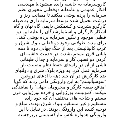
کاروسرمایه به حاشیه رانده میشود.با مهندسی
افکار عمومی و عامدانه دوقطبی محوری نظم
سرمایه را پرده پوشی میکنند تا مصائب ریز و
درشت تحمیل شده توسط سرمایه داری به طبقه
کارگرو بشریت و کشمکش دایمی گاه نهان و گاه
آشکار کارگران و استثمارشدگان را علیه این دو
قطبی موجود و ننگین سرمایه پرده پوشی کنند.
برای مدت طولانی وجود دو قطبی بلوک شرق و
غرب کاپیتالیستی بعد از جنگ جهانی دوم تا دهه
پایانی قرن بیستم بشدت در خدمت حاشیه ای
کردن دو قطبی کار و سرمایه و جدال طبقاتی
ناشی از آن در راستای حفظ نظم مصیبت بار
سرمایه عمل کرد. به ویژه بلوک شرق و دولتهای
ضد کارگرش در آن چند دهه با ادعای دروغین
“سوسیالیسم” به این وارونگی دامن زدند که گویا
“منافع طبقه کارگر و محرومان جهان” را نمایندگی
میکنند. کمونیسم بورژوایی و خرده بورژوایی قرن
بیستم و شاخه های مختلف آن که خود زاده
مستقیم و غیر مستقیم بلوک شرق بودند، مبلغ و
توجیه کننده این وارونگی بودند. در تقابل با این
وارونگی همواره تلاش مارکسیستی بربرجسته