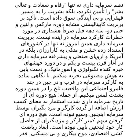
نظم سرمایه داری نه تنها “رفاه و سعادت و تعالی
بشر” را تأمین نکرده، بلکه بشریت را به مسیر
قهقرایی و بی آیندگی سوق داده است. تأکید بر
بربریت کاپیتالیستی مشابه دوره مارکس و لنین و
حتی دو- سه دهه قبل صرفأ هشداری در مورد
خطرات کارکرد سرمایه در آینده نیست. بربریت
سرمایه داری همین امروز نه تنها در کشورهای
استبداد زده خشن و متکی به کارارزان، بلکه در
آمریکا و اروپای صنعتی و پیشرفته سرمایه داری
در آغاز قرن بیست و یکم و در دوره جهشهای
خیره کننده تکنولوژی و انفورماتیک و دست یابی
به هوش مصنوعی تجربه میکنیم. با نگاهی ساده
به کارکرد سرمایه در غرب و در چین در چند
قلمرو اجتماعی این واقعیت تلخ را در همین دوره
بشدت لمس میکنیم. از جمله: هیچ دوره ای از
تاریخ سرمایه داری شدت استثمار به معنای کسب
ارزش اضافه از گرده کارگر و مزد بگیران توسط
سرمایه اینچنین وسیع نبوده است. هیچ دوره ای
گرفتن سهم کمتر کارگر و مزدبگیران از حاصل
کار خود اینچنین پایین نبوده است. ابعاد ریاضت
کشی اقتصادی، موج بیکاری و بی مسکنی، فقر