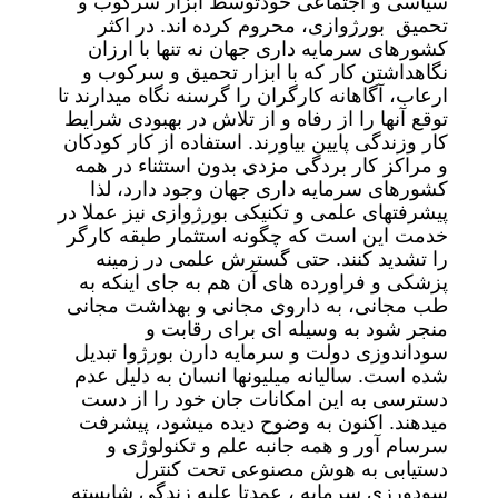
سیاسی و اجتماعی خودتوسط ابزار سرکوب و
تحمیق بورژوازی، محروم کرده اند. در اکثر
کشورهای سرمایه داری جهان نه تنها با ارزان
نگاهداشتن کار که با ابزار تحمیق و سرکوب و
ارعاب، آگاهانه کارگران را گرسنه نگاه میدارند تا
توقع آنها را از رفاه و از تلاش در بهبودی شرایط
کار وزندگی پایین بیاورند. استفاده از کار کودکان
و مراکز کار بردگی مزدی بدون استثناء در همه
کشورهای سرمایه داری جهان وجود دارد، لذا
پیشرفتهای علمی و تکنیکی بورژوازی نیز عملا در
خدمت این است که چگونه استثمار طبقه کارگر
را تشدید کنند. حتی گسترش علمی در زمینه
پزشکی و فراورده های آن هم به جای اینکه به
طب مجانی، به داروی مجانی و بهداشت مجانی
منجر شود به وسیله ای برای رقابت و
سوداندوزی دولت و سرمایه دارن بورژوا تبدیل
شده است. سالیانه میلیونها انسان به دلیل عدم
دسترسی به این امکانات جان خود را از دست
میدهند. اکنون به وضوح دیده میشود، پیشرفت
سرسام آور و همه جانبه علم و تکنولوژی و
دستیابی به هوش مصنوعی تحت کنترل
سودورزی سرمایه ، عمدتا علیه زندگی شایسته