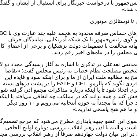
ئیس‌جمهور با درخواست خبرنگار برای استقبال از ایشان و گفتگ
 شد.»
تا نوستالژی موتوری
بهانه غوغاسالاران علیه پزشکیان در این روزهای حساس صرفه م
شار گفت و گوی رئیس‌جمهور با یک شبکه آمریکایی، نمایندگان جریان
انه مخالفت با تصمیمات دولت پزشکیان و برخی از اعضای کابی
مجلس را در ماه‌های اخیر رقم زدند.
سه علنی دوشنبه ۲۴ دی ماه ۱۴۰۳ محمدتقی نقدعلی در تذکری با اشاره به آغاز رسیدگی مجدد دو 
نوانسیون FATF در مجمع تشخیص مصلحت نظام خطاب به رئیس مجلس گفت: «تقاضا
به مطالبه ملت ایران از ما و برای اینکه سود و فایده این
مساله برای همه مشخص شود و پس فردا فردی نگوید که پالرمو، CFT و FATF را در پشت درهای بسته
ی اتخاذ شود تا یا اینکه درباره مذاکرات مجمع اذن گرفته شود
نند و همه بدانند که در مملکت چه اتفاقی می‌افتد یا اینکه
مجلس در این زمینه نقشی را بر عهده بگیرد چرا که ما مجدداً به حوزه انتخابیه می‌رویم و ۱۰ روز دیگر
 و ما هم هیچ پاسخی نداریم.»
 سوی این عضو جبهه پایداری مطرح می‌شود که مرجع تصمیم‌گ
و البته با اذن رهبر انقلاب بررسی دوباره لوایح الحاقی
ست. در این میان دولت چهاردهم صرفا از رهبر انقلاب بررسی مجد