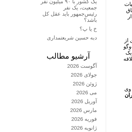
یک کشور با ۹۰ میلیون نفر
یات
جمعیت، یک نفر
اق
رئیس‌جمهور باید عقل کل
ر
باشد؟
خ یا پ؟
دبه حسین شریعتمداری
 از
وگو
یک
آرشیو مطالب
اقه
آگوست 2026
جولای 2026
ژوئن 2026
 وی
می 2026
ران
آوریل 2026
مارس 2026
فوریه 2026
ژانویه 2026