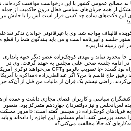
ا به مصالح عمومی کشور با این درخواست موافقت کرده‌اند. نه
کل از همه جریان‌های سیاسی فعال درون حاکمیت از جمله
دن این فکت‌های ساده چه کسی قرار است آش را با جایش ببرد 
!
 کوبنده قالیباف مواجه شد. وی با غیرقانونی خواندن تذکر نقدعل
ور جلسه و آیین‌نامه است و من باید بلندگوی شما را قطع 
 این زمینه نداریم.»
 جا محدود نماند و مهدی کوچک‌زاده عضو دیگر جبهه پایداری
را در ادامه جلسه صحن علنی مجلس به عهده گرفت. وی در
اظهارات تندی که با چاشنی فحاشی نیز همراه بود گفت: «با تصویب پالرمو وCFT می‌خواهند نوکر
رفیق حاج قاسم یا من؟ اگر عبدالعلی‌زاده «مذاکره با آمریکا»
‌کردند. راضی نیستم یک قِران از مالیات من قبل از آن‌که خر
 کنشگران سیاسی و کاربران فضای مجازی داشت و عمده آن‌ها
یده لس‌آنجلس و نیز دولتمردان چهاردهم متمرکز بود. منصور
 به فریادهای کوچک‌زاده در مجلس گفته است: «امروز مملکت 
مجدد بررسی کنند. امام مسلمین این اجازه را داده‌اند و باید
چه‌کاره‌ای که حالا مخالفت می‌کنی؟»