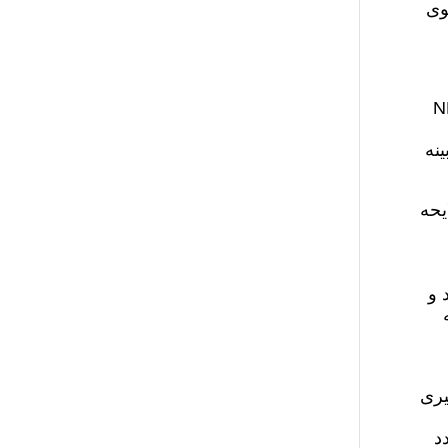
وی
حدود به هجمه علیه چند عبارت وی با NBC
نه
لایحه
 و
یری
د