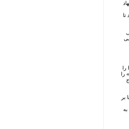
اد
تا
ی
می
ی آمریکا را
 را
ج
 بر
به