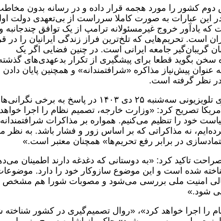
وم کشور را مورد هجمه قرار داده و در رسانه بدون مخاط
در این عبارات به صورت کاملا سرراست از بی‌تعهدی دولت او
 که یادآور خروج غیرمسئولانه ترامپ از یک توافق چندجانبه و
ن است. تحریم‌هایی که تلخ‌ترین فراز زندگی ایرانیان را در ق
نان گریبان‌گیر جامعه ایرانی است. در چنین فضایی اگر یک
 سخن بگوید قطعا برای پیشگیری از تکرار بدعهدی‌های گذشته
وان پیش‌نیاز مذاکره «شرافتمندانه» و همچنین پایان دادن ب
 در نظر گرفته است.
در همین چارچوب وزیر خارجه نیز در گفتگوی تلویزیونی سه‌شنبه ۲۵ دی ۱۴۰۳ در پاسخ به برخی نگرانی‌ها
آمریکا تصریح کرد: «وزارت خارجه، تصمیم نظام را اجرا خواهد
ت خود را تنظیم می‌کنیم. همواره بر مذاکرات شرافتمندانه 
رده‌ایم، نه مذاکراتی که بر اساس زور و فشار باشد. به نظر ما
ادسازی در برابر رفع تحریم‌ها» همچنان معتبر است.»
احت تاکید کرد: «به دوستانی که دغدغه دارند اطمینان می‌د
اخته شده است و این موضوع سازوکار خود را دارد. موضوعا
الی امنیت ملی بررسی می‌شود و مصوبات شورا هم مشخص
ی شود.»
ام را اجرا خواهد کرد»، «روال تصمیم‌گیری در کشور شناخته 