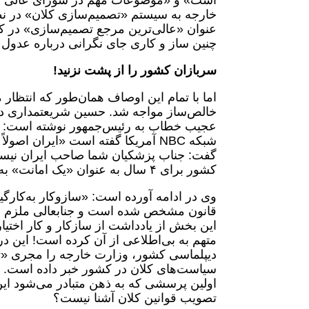
است» و «موضوعات مهم در شورای عالی ام
خارجه به سیستم «تصمیم‌سازی کلان» در نظ
عنوان «عالی‌ترین مرجع تصمیم‌سازی» در کش
چنین ساز و کاری جای نگرانی درباره عدول 
سربازان کشور را از پشت نزنید!
عجیب خطاب به رئیس‌جمهور نوشته است: «آ
شبکه NBC آمریکا گفته است «ایران 
گفت: جناب پزشکیان شما صاحب ایران نیستی
کشور برای ۴ سال به عنوان «یک امانت» به شما سپرده شده است.»
وی در ادامه آورده است: «سازوکار به‌کارگی
قانون مشخص شده است و جنابعالی ملزم به
این بخش از یادداشت از سازکار و کار اخت
دیپلماسی کشور، وزارت خارجه را مجری «
سیاست‌های کلان در کشور خبر داده است. با
اولین پرسشی که به ذهن متبادر می‌شود این
تصویب قوانین کلان آشنا نیست؟