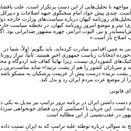
واجهه با تحلیل‌هایی از این دست پرتکرار است، علت پافشا
 است. چندی پیش جواد امام سخنگوی جبهه اصلاحات و دبیرکل
حلیل‌های روزنامه کیهان درباره سیاست‌های وزارت خارجه دو
ی! تیتر و موضع امروز روزنامه کیهان، در تخطئه سیاست خار
ینسایدر و نیز، الیوت آبرامز، چهره مشهور ضدایرانی بود. اگ
اب اصلاح باز است.»
ی به چنین اقدامی مبادرت کرده‌اید، باید بگویم: اولاً، شما در
ه انتخابات ریاست جمهوری اخیر هستید. ثانیاً، تیراژ روزنا
اکتیک‌های کشورداری نیست، زیرا نهایتاً کفاف چند اردوگاه و مح
را بدهد. لذا، برای ‎مردم تعیین تکلیف نفرمایید و ‎سربازان کشور را هم از پشت نزنید!» شاید مناسب‌تری
از پشت نزنید» درست پیش از عزیمت پزشکیان به مسکو باشد
ا از موضع عزت مردم ایران رد و بدل کند.
ای قانونی
جری NBC در زمینه عدم دست داشتن ایران در برنامه ترور ترامپ نیز تبدیل به یکی 
شده است. این جریان با احساسی کردن فضای خونخواهی سردار
هور در عقب‌نشینی از این مطالبه است.
 به سوالی درباره توطئه علیه ترامپ که به ایران نسبت داده