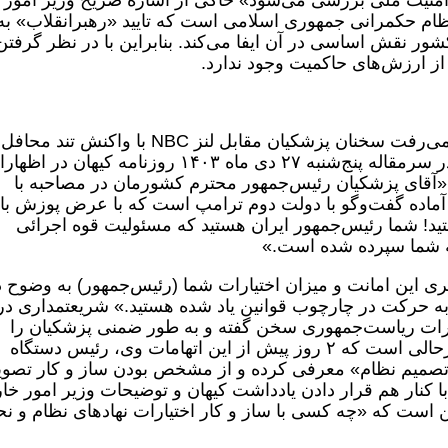
نیت ملی بررسی می‌شود» حاکی از اشاره صریح وزیر امور
ام حکمرانی جمهوری اسلامی است که تایید «رهبرانقلاب» به
ور نقش اساسی در آن ایفا می‌کند. بنابراین با در نظر گرفتن
از ارزش‌های حاکمیت وجود ندارد.
اما با تمام این اوصاف همان‌طور که انتظار می‌رفت سخنان پزشکیان مقابل لنز NBC با واکنش تند محافل
خالص‌ساز مواجه شد. حسین شریعتمداری در سرمقاله پنج‌شنبه ۲۷ دی ماه ۱۴۰۳ روزنامه کیهان در
قای پزشکیان رئیس‌جمهور محترم کشورمان در مصاحبه با
اصولاً آماده گفت‌وگو با دولت دوم ترامپ است که با عرض پوزش بای
د! شما رئیس‌جمهور ایران هستید که مسئولیت قوه اجرائی
ری این امانت و میزان اختیارات شما (رئیس‌جمهور) به وضوح د
 حرکت در چارچوب قوانین یاد شده هستید.» شریعتمداری در
یارات ریاست‌جمهوری سخن گفته و به طور ضمنی پزشکیان را
متهم به بی‌اطلاعی از آن کرده است! این درحالی است که ۲ روز پیش از این اتهامات وی، رئیس دستگاه
تصمیم نظام» معرفی کرده و از مشخص بودن ساز و کار تصو
 کنار هم قرار دادن یادداشت کیهان و توضیحات وزیر امور خا
 است که «چه کسی با ساز و کار اختیارات نهادهای نظام و نح