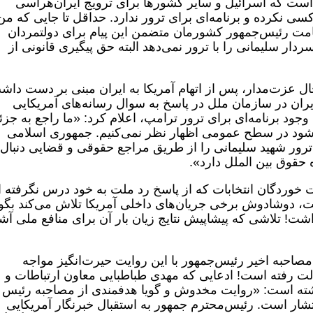
 است که اسرائیل و سایر کشورها برای ترویج ایران‌هراسی
سی نکرده و برنامه‌ای برای ترور ندارد. حداقل تا جایی که من
مت رئیس‌جمهور کشورمان متضمن این پیام برای دولتمردان
ردار سلیمانی را با ترور نمی‌دهد البته حق پیگیری قانونی از
ال عزت‌مدار، پس از اتهام آمریکا به ایران مبنی بر دست داش
یران در سازمان ملل در پاسخ به سوال رسانه‌های آمریکایی
وجود برنامه‌ای برای ترور ترامپ، اعلام کرد: «ما راجع به جزئ
‌شود در سطح عمومی اظهار نظر نمی‌کنیم. جمهوری اسلامی
 ترور شهید سلیمانی را از طریق مراجع حقوقی و قضایی دنبال
 حقوق بین الملل دارد».
 خوردگان انتخابات که از پاسخ رد ملت به خود درس نگرفته ا
ت، دوشادوش برخی جریان‌های داخلی آمریکا تلاش می‌کند بگو
اشت! تلاشی که پیشاپیش نتایج زیان بار آن برای منافع ملی آش
صاحبه اخیر رئیس‌جمهور با این روایت حیرت‌انگیز مواجه
ت رفته است! ادعایی که مهدی طباطبایی معاون ارتباطات و
وشته است: «روایت مخدوش و گویا هدفمندی از مصاحبه رئیس
با تلویزیون NBC در حال انتشار است. رئیس‌محترم جمهور به استقبال خبرنگار آمریکایی