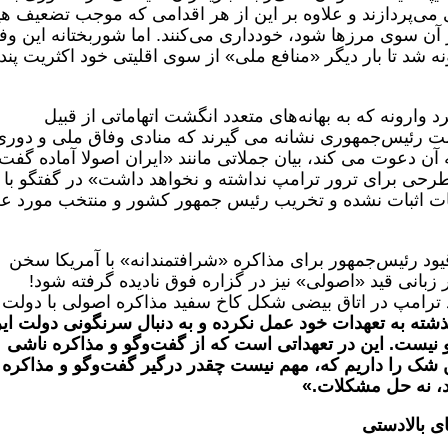
ی می‌پردازند و علاوه بر این از هر اقدامی که موجب تضعیف ه
ن سوی مرزها شود، خودداری می‌کنند. اما شوربختانه این وف
 شد تا بار دیگر «منافع ملی» از سوی اقلیتی خود اکثریت پندا
کرد وارونه که به بهانه‌های متعدد انگشت اتهاماتی از قبیل
 رئیس‌جمهوری نشانه می گیرند که منادی وفاق ملی و دوری
ه آن دعوت می کند، بیان جملاتی مانند «ایران اصولا آماده گفت‌
رحی برای ترور ترامپ نداشته و نخواهد داشت» در گفتگو با 
ات اثبات نشده و تخریب رئیس جمهور کشور و منتخب مورد عل
ز قیود رئیس‌جمهور برای مذاکره «شرافتمندانه» با آمریکا سخن
بانی قید «اصولی» نیز در گزاره فوق نادیده گرفته شود!
د ترامپ در اتاق بیضی شکل کاخ سفید مذاکره اصولی با دولت
ذشته به تعهدات خود عمل نکرده و به دنبال سرنگونی دولت ای
 نیست. این در تعهداتی است که از گفت‌وگو و مذاکره ناشی
ین شک را داریم که، مهم نیست چقدر درگیر گفت‌وگو و مذاکره
د، نه حل مشکلات.»
ای بالادستی