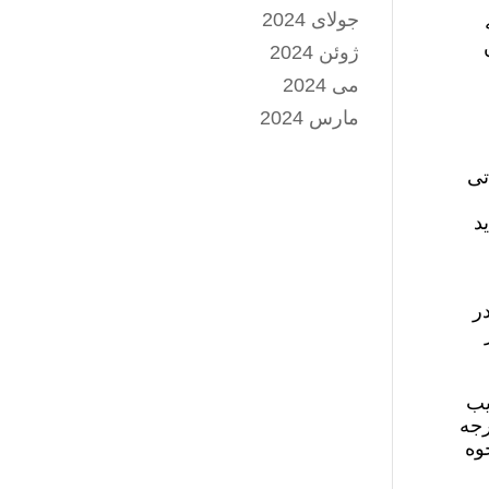
جولای 2024
ژوئن 2024
می 2024
مارس 2024
 اظهاراتی
د
ر
یب
رجه
وه