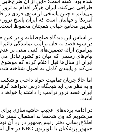
شده بود، گفته‌ است: «این از آن طرح‌هایی
طراحی می‌کنند. ایران هرگز اقدام به ترور ک
می‌دانم.» چنین پاسخی از سوی فردی در قا
آمریکا و جهانیان است که ایران پاسخ ترور س
طریق مجامع جهانی همچنان محفوظ است.
بر اساس این دیدگاه صلح‌طلبانه و در عین ح
در سوء قصد به جان ترامپ نمایندگی دائم ا
پیرامون ارائه تضمین‌های کتبی مبنی بر عدم 
پیام‌های رسمی که میان دو کشور تبادل می
ایران از سال‌ها قبل اعلام کرده که موضوع
می‌کند و پایبندی کامل به اصول شناخته شده
اما حالا جریان تمامیت خواه داخلی و شکست
و به نظر می آید هیچگاه درس نخواهند گرف
ایران قصد ترور ترامپ را داشته یا خواهد د
است.
در ادامه پرده‌های عجیب حاشیه‌سازی برای م
می‌شویم که وی شخصا به استقبال لستر هال
اطلاع‌رسانی دفتر رئیس‌جمهور در رد آن ن
جمهور پزشکیان 