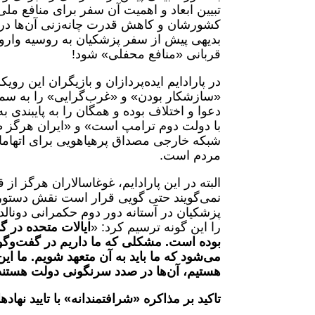
تبیین ابعاد و اهمیت آن سفر برای منافع مل
کشورشان و کاهش قدرت چانه‌زنی آن‌ها در آ
بدیهی پیش از سفر پزشکیان به روسیه وارونه
قربانی «منافع محفلی» شود!
در پارادایم ایده‌پردازان و بازیگران این روی
«سازشکار بودن» و «غرب‌گرایی» را به سمت
دعوا و اختلاف بوده و همگان را به پایبندی ب
با دولت دوم ترامپ است» و «ایران هرگز ط
شبکه خارجی مصداق پرهیاهویی برای اتهام
مردم است.
البته در این پارادایم، غوغاسالاران هرگز ا
نمی‌گویند حتی گویی قرار است نقش دستور ز
پزشکیان در آستانه دور دوم حکمرانی دونال
را این گونه ترسیم کرد: «
ایالات متحده در گ
بوده است. مشکلی که ما داریم در گفت‌وگو
می‌شود که ما باید به آن متعهد شویم. ما ا
هستیم، آن‌ها در صدد سرنگونی دولت هستن
تاکید بر مذاکره «شرافتمندانه» با تایید نهاده