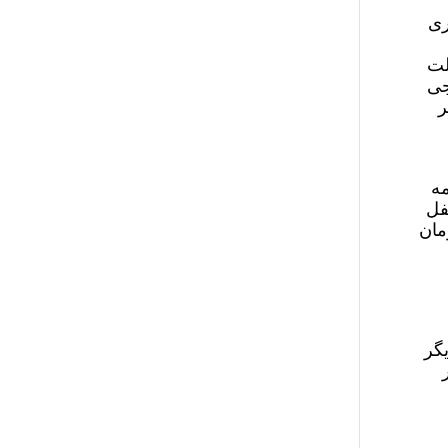
ری
لت
جی
ر
مه
فل
ن زمان
دیگر