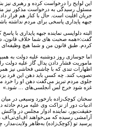
این لوایح را درخواست کرده و رهبری نیز بن
مسئول رسیدگی به درخواست مذکور نیز متش
جریان اقلیت است. حال با کنار هم قرار دا
جبهه پایداری پاسخی برای مردم نداشته باشد
البته دلواپسی نماینده جبهه پایداری با پاسخ
گفت:«همه صحبت های شما خلاف قانون، دست
کردم. طبق قانون من و شما هیچ وظیفه‌ای در
اما جوسازی روز دوشنبه علیه دولت به همین
ماموریت فشار دادن پدال گاز علیه دولت 
تصویب کنند. چه کسی باید دهن این فرد بزند 
جلوی مردم تبریز می‌گفت دهن او را خرد می
غزه شود خرج لس آنجلسی‌های … شود.»
سخنان کوچک‌زاده بازخورد وسیعی در میان
ادبیات دور از نزاکت وی علیه مردم حادثه د
حقیقت‌پور، نماینده ادوار مجلس در واکنش
آرامشی رسیده که می‌خواهند اف‌ای‌تی‌اف را 
پرسید تو (کوچک‌زاده) به‌ظاهر ولایت‌مدار، 