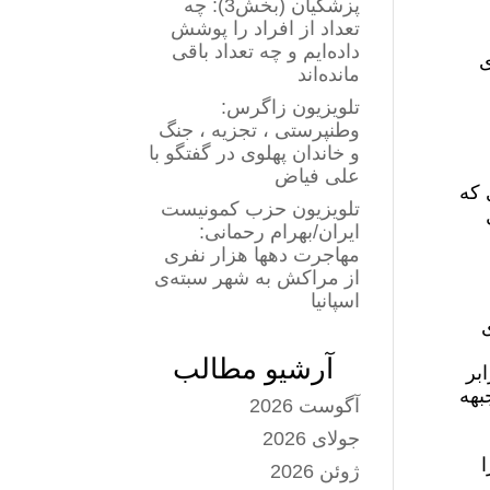
پزشکیان (بخش3): چه
تعداد از افراد را پوشش
داده‌ایم و چه تعداد باقی
ی
مانده‌اند
تلویزیون زاگرس:
وطنپرستی ، تجزیه ، جنگ
و خاندان پهلوی در گفتگو با
علی فیاض
 که
تلویزیون حزب کمونیست
در سال
ایران/بهرام رحمانی:
مهاجرت دهها هزار نفری
از مراکش به شهر سبته‌ی
اسپانیا
ی
آرشیو مطالب
بر
بهه
آگوست 2026
جولای 2026
ا
ژوئن 2026