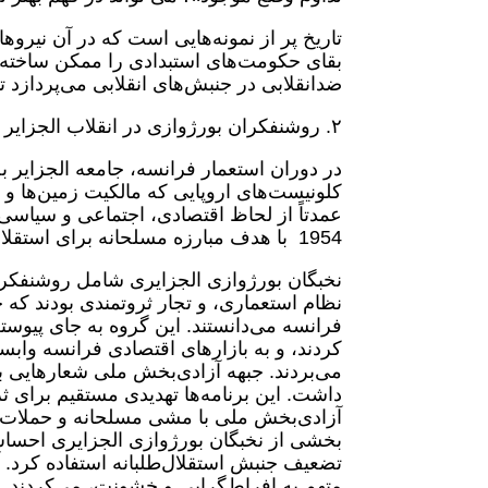
تاریخ پر از نمونه‌هایی است که در آن نی
بقای حکومت‌های استبدادی را ممکن ساخته‌ان
ضدانقلابی در جنبش‌های انقلابی می‌پردازد ت
۲. روشنفکران بورژوازی در انقلاب الجزایر
در دوران استعمار فرانسه، جامعه الجزایر ب
کلونیست‌های اروپایی که مالکیت زمین‌ها و م
1954 با هدف مبارزه مسلحانه برای استقلال الجزایر تأسیس شد.
نخبگان بورژوازی الجزایری شامل روشنفکرا
نظام استعماری، و تجار ثروتمندی بودند که 
فرانسه می‌دانستند. این گروه به جای پیوست
کردند، و به بازارهای اقتصادی فرانسه وابس
می‌بردند. جبهه آزادی‌بخش ملی شعارهایی برا
داشت. این برنامه‌ها تهدیدی مستقیم برای 
آزادی‌بخش ملی با مشی مسلحانه و حملات 
بخشی از نخبگان بورژوازی الجزایری احساس خ
تضعیف جنبش استقلال‌طلبانه استفاده کرد. آ
متهم به افراط‌گرایی و خشونت، می‌کردند. 