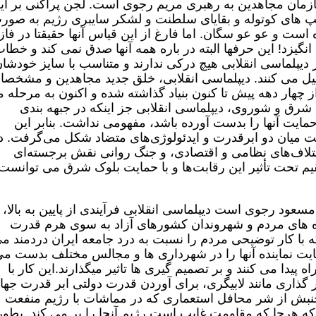
مان مجاهدین به رهبری مریم رجوی است. لجن پراکنی بر ای
 های کوتوله و بقایای سلطنت و لشکر سایبری رژیم به صور
است و عو عو سگان. اما فارغ از این قیاس آنها حقیقتا در فا
نگیزد! این حرفها البته در باره همه آنها صدق نمی کند و خطا
ز دیپلماسی انقلابی هیچ درکی ندارند و متناسب با سایز خودشا
یل می کنند. دیپلماسی انقلابی، خلق جدید مجاهدین و مشخصا
هار دهه پیش تا کنون بنیاد گذاشته شده و اکنون به مرحله م
شرق و شوروی، دیپلماسی انقلابی جز اینکه در جبهه بندی
یت آنها را بدست آورده باشد، مفهومی نداشت. بنابر این
ت میان دو ابرقدرت و ایدئولوژی‌های متضاد شکل می‌گرفت. د
 ائتلاف‌های نظامی و اقتصادی، و جنگ روانی نقش برجسته‌ای
قیم تحت تأثیر این رقابت‌ها و با حمایت بلوک‌ شرق می توانست
عود رجوی است دیپلماسی انقلابی فرآیندی از پایین به بالا،
 های مردم و شهروندان کشورهای آزاد به سوی هرم قدرت
که با کار توضیحی مردم را نسبت به درد جامعه ایران دردمند م
یت نماینده آنها را در شهرداری ها و مجالس مختلف بدست م
 پیدا می کنند و بر تصمیم گیری ها تاثیر میگذارند.این کار با
ثیر گذاری مانند لابیگری، برای آوردن قدرت دولتی ابر قدرت جها
بش از شر محافل استعماری که در مماشات با رژیم منفعت
ه که هرجا که مقاومت غایب است رژیم آنجا را پر می کند. بطور