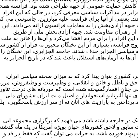
و کاهش حمایت عمومی از جبهه طراحی شده بود. فرانسه همچ
الجزایر در مذاکرات سیاسی معرفی کرد، در حالی که این افراد
ند. بعضی از آنها برای فرانسه علیه مبارزین، جاسوسی می کر
جبهه آزادی‌بخش را به مقامات فرانسوی ارائه می‌دادند. این
ز رهبران مقاومت شد. جبهه آزادی‌بخش ملی از طریق
ین افراد را برای مردم افشا می‌کرد و آن‌ها را خائن به ملت
ج فرانسه، بسیاری از این نخبگان مجبور به فرار از کشور شد
نه سیاسی الجزایر حذف شدند. جامعه الجزایری، این نخبگان را 
‌ها به آرمان‌های استقلال باعث شد که در تاریخ الجزایر به
، کشوری بتوان پیدا کرد که به میزان صحنه سیاسی ایران،
 حق و باطل و خائن و انقلابی، و وطنپرست و وطنفروش، مرزه
ی چنان افسارگسیخته شده است که موریانه های درخت تناور
ی تنها آلترناتیو استخواندار و اصیل ملت ایران «شورای ملی
.پرداختن به پارازیت های آنان نه از سر ارزش پاسخگویی، بل
ک در خارجه داشته باشد می فهمد که برگزاری مجموعه ایی
سابق و لاحق کشورهای جهان بویژه آمریکا در یک ماه گذشته
 پیوند خورده باشد. به جرات می توان گفت که فقط در قد و