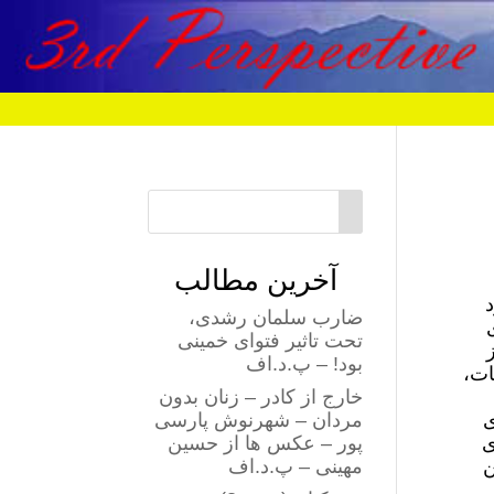
آخرین مطالب
د
ضارب سلمان رشدی،
تحت تاثیر فتوای خمینی
بود! – پ.د.اف
ات،
خارج از کادر – زنان بدون
ی
مردان – شهرنوش پارسی
ی
پور – عکس ها از حسین
ن
مهینی – پ.د.اف