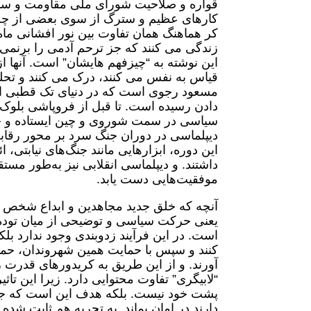
قواره و صلاحیت شورای ملی مقاومت و ساز
کارهای عظیم و سترگ از سوی بعضی از چپ
کر هماهنگ همان تفاوت بین نور افشانی ماه 
زندگی می کنند که جز ترحم آدمی را برنمی ا
این نوشته به “چیزفهم هایشان” است. آنها ا
قیاس به نفس می کنند، درک می کنند و تحل
مسعود رجوی است که در دنیای تک قطبی از چ
دادن رسیده است. تا قبل از فروپاشی بلوک 
سیاسی در سمت شوروی و چین ایستاده و حما
دیپلماسی در دوران جنگ سرد بر محور رقاب
این دوره، ابزارهایی مانند جنگ‌های نیابتی،
داشتند. و دیپلماسی انقلابی نیز به‌طور مست
موفقیت‌هایی دست یابد.
آنچه که خلق جدید مجاهدین و ابداع شخص مس
یعنی حرکت سیاسی و توضیحی از میان توده
است. در این فرآیند زدوبندی وجود ندارد بل
کنند و سپس با حمایت همین شهروندان، حما
آورند. و از این طریق به کریدورهای قدرت راه
“لابیگری” تفاوت محتوایی دارد. زیرا این تا
پشت خود نیست. بلکه هدف این است که جن
دارند در امان بماند. به تجربه هم ثابت شد