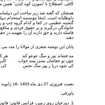
کافی. اصطلاح با “سوزن کوه کندن” همین مع
همچنان که گفته شد زیر ساخت این دیپلماسی
داوطلبانه است. اینجا موسسه استخدام دیپل
گنجینه عظیمی در کجا و کدام گروه چپ و 
خانوادگی درگیرند و بر حقوق فردی و منافع
فاصله دارند و حق دارند آن را نفهمند.در ح
دهند.
پایان این نوشته شعری از مولانا را مدد می
مه فشاند نور و سگ عوعو کند هر کسی
چون تو خفاشان بسی بینند خواب کاین جها
کی شود دریا ز پوز سگ نجس کی شود
نعمت فیروزی 27 دی ماه 1403 -16 ژانویه 2025
پاورقی:
دوزخیان روی زمین، فرانس فانون: فانون 