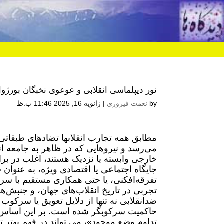
نور دیپلماسی انقلابی و عوعوی نخبگان بورژوا
by
نعمت فیروزی
|
ژانویه 16, 2025 11:46 ب.ظ
مطابق همه تجارب انقلابها تضادهای طبقاتی و
می‌رسد و نیروهایی که در ظاهر به جامعه انق
خارجی وابسته یا نزدیک هستند، اغلب در براب
جایگاه اجتماعی یا اقتصادی ویژه، به عنوا
تفرقه‌افکنی، یا حتی همکاری مستقیم با سر
تجربی در تاریخ انقلاب‌های جهان، و جنبش‌ه
ضدانقلابی نه تنها از دلایل تعویق یا سرکوب ا
حاکمیت سرکوبگر شده است. بر این اساس، 
تداوم وضع موجود»، می تواند در فهم بهتر ت