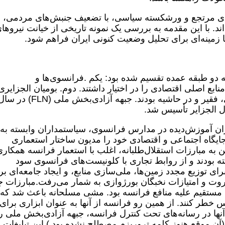
روهای مرتجع و ورشکسته سیاسی، با تضعیف جنبش‌های مردمی،
د. با این مقدمه به بررسی یک نمونه تاریخی از خیانت نیروها
ا زمینه‌ای برای تحلیل وضعیت کنونی ایران فراهم شود.
ه دو طبقه عمده تقسیم شده بود: یکم .فرانسوی‌ها و
نابع اصلی اقتصادی را در اختیار داشتند. دوم. بومیان الجزایری
عمدتاً از لحاظ اقتصادی، اجتماعی و سیاسی، فقیر و در حاشیه بودند. جبهه آزادی‌بخش ملی (FLN) 
ن آموزش‌دیده در مدارس فرانسوی، سیاستمداران وابسته به
جایگاه اجتماعی و اقتصادی خود را مدیون ساختار استعماری
ن به مبارزات استقلال‌طلبانه، اغلب با استعمار فرانسه همکار
ته بودند و از روابط تجاری با کلونیست‌های فرانسوی سود
ی توزیع مجدد زمین‌ها، ملی‌سازی منابع، و ایجاد جامعه‌ای برا
ثروت و امتیازات نخبگان بورژوازی به شمار می‌رفت.مبارزات ج
مستقیم علیه منافع فرانسه بود. مشی مسلحانه باعث شد که
طر کنند. از همین رو فرانسه از آنها به عنوان ابزاری برای
نها در رسانه‌های تحت کنترل فرانسه، جبهه آزادی‌بخش ملی ر
(آن موقع هنوز کلمه تروریزم مصطلح نشده بود.) این تبلیغات