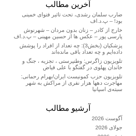
آخرین مطالب
ضارب سلمان رشدی، تحت تاثیر فتوای خمینی
بود! – پ.د.اف
خارج از کادر – زنان بدون مردان – شهرنوش
پارسی پور – عکس ها از حسین مهینی – پ.د.اف
پزشکیان (بخش3): چه تعداد از افراد را پوشش
داده‌ایم و چه تعداد باقی مانده‌اند
تلویزیون زاگرس: وطنپرستی ، تجزیه ، جنگ و
خاندان پهلوی در گفتگو با علی فیاض
تلویزیون حزب کمونیست ایران/بهرام رحمانی:
مهاجرت دهها هزار نفری از مراکش به شهر
سبته‌ی اسپانیا
آرشیو مطالب
آگوست 2026
جولای 2026