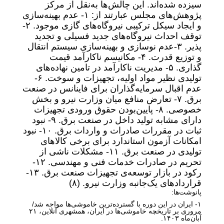
سیزده شده‌اند. این چالش‌ها به‌نقل از مرکز
پژوهش‌های مجلس عبارتند از: ۱- عدم بهینه‌سازی
و ایجاد سیکل ترکیبی نیروگاه‌های گازی موجود. ۲-
توقف احداث نیروگاه‌های جدید فسیلی و تجدید
پذیر. ۳-عدم نوسازی و بهینه‌سازی سیستم انتقال
و توزیع قدرت. ۴- مکانیسم ناکارآمد قیمت
گذاری. ۵- مدیریت ناکارآمد در تامین نهاده‌های
تولیدی نظیر مواد اولیه، تجهیزات و سوخت. ۶-
عدم اقبال سرمایه‌گذاران برای فاینانس در صنعت
برق. ۷- تعارض منافع میان وزارت نیرو و بخش
خصوصی. ۸- پایین‌بودن حقوق ورودی تجهیزات
دارای مشابه تولید داخل در صنعت برق. ۹- نبود
ثبات در مقررات صادرات و واردات برق. ۱۰- نبود
امکانات آزمون استاندارد برای برخی کالاهای
تولیدی در صنعت برق. ۱۱- مشکلات ناشی از
تحریم در صادرات خدمات فنی و مهندسی. ۱۲-
رکود در بازار توسعه‌ی تجهیزات صنعت برق. ۱۳-
قراردادهای یک‌جانبه وزارت نیرو. (۸)
پانوشت‌ها:
۱- ایران در این دوره با گسترده‌ترین خاموشی‌ها مواجه شد/
مروری بر تاریخچه خاموشی‌ها در ایران،
همشهری آنلاین
، ۲۱
آبان‌ماه ۱۴۰۳.