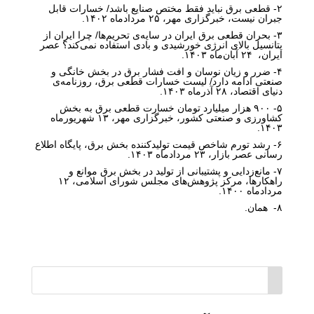
۲- قطعی برق نباید فقط مختص صنایع باشد/ خسارات قابل
جبران نیست،
خبرگزاری مهر
، ۲۵ مردادماه ۱۴۰۲.
۳- بحران قطعی برق ایران در سایه‌ی تحریم‌ها/ چرا ایران از
پتانسیل بالای انرژی خورشیدی و بادی استفاده نمی‌کند؟
عصر
ایران
، ۲۴ آبان‌ماه ۱۴۰۳.
۴- ضرر و زیان نوسان و افت فشار برق در بخش خانگی و
صنعتی ادامه دارد/ لیست خسارات قطعی برق،
روزنامه‌ی
دنیای اقتصاد
، ۲۸ آذرماه ۱۴۰۳.
۵- ۹۰۰ هزار میلیارد تومان خسارت قطعی برق به بخش
کشاورزی و صنعتی کشور،
خبرگزاری مهر
، ۱۳ شهریورماه
۱۴۰۳.
۶- رشد تورم شاخص قیمت تولیدکننده بخش برق، پایگاه اطلاع
رسانی
عصر بازار
، ۲۳ مردادماه ۱۴۰۳.
۷- مانع‌زدایی و پشتیبانی از تولید در بخش برق موانع و
راهکارها،
مرکز پژوهش‌های مجلس شورای اسلامی
، ۱۲
مردادماه ۱۴۰۰.
۸- همان.