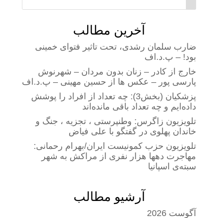
آخرین مطالب
ضارب سلمان رشدی، تحت تاثیر فتوای خمینی
بود! – پ.د.اف
خارج از کادر – زنان بدون مردان – شهرنوش
پارسی پور – عکس ها از حسین مهینی – پ.د.اف
پزشکیان (بخش3): چه تعداد از افراد را پوشش
داده‌ایم و چه تعداد باقی مانده‌اند
تلویزیون زاگرس: وطنپرستی ، تجزیه ، جنگ و
خاندان پهلوی در گفتگو با علی فیاض
تلویزیون حزب کمونیست ایران/بهرام رحمانی:
مهاجرت دهها هزار نفری از مراکش به شهر
سبته‌ی اسپانیا
آرشیو مطالب
آگوست 2026