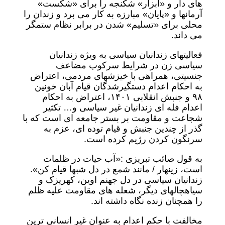
های دار و «ابزار» شکنجه را برای «شکست»
آرمانها و «پایان» مبارزه به کار می برد و زندان را
محلی برای «تسلیم» شدن در برابر نظام ستمگر
می داند.
فعالیتهای زندانیان سیاسی به ویژه زندانیان
سیاسی زن در شرایط سرکوب مضاعف
جنسیتی، همراهی با خیزشهای مردمی، اعتراض
به احکام اعدام دستگیرشدگان قیام آبان خونین
۹۸ و جنبش انقلابی ۱۴۰۱، اعتراض به احکام
اعدام فله ای زندانیان غیر سیاسی و… تکثیر
شجاعت و مقاومت بر بستر جامعه ای است که با
گذر از چندین جنبش و قیام توده ای، عزم به
سرنگون کردن رژیم کرده است.
به قول صائب تبریزی :«آب حیات در ظلمات
است، زینهار / مانند شمع در دل شبها قیام کن».
زندانیان سیاسی در دل جهنم اوین، کهریزک و
سیاهچالهای دیگر، شعله های مقاومت علیه ظلم
را همچنان زنده نگاه داشته اند.
مخالفت با حکم اعدام به عنوان غیر انسانی ترین