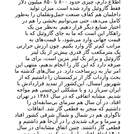
اطلاع دارم، چیزی حدود ۸۰۰ تا ۸۵۰ میلیون دلار
فقط گازوئیل وارد شده ‌است. میزان تولید
داخلمان هم کفاف صنعت حمل‌ونقلمان را به‌طور
کامل می‌دهد، حتی می‌توانیم بخشی را هم در
اختیار صنایع دیگر قرار دهیم. به‌نظر من یک
راهکار این است که ما به جای گازوئیل که با
قیمت جهانی وارد می‌شود، با قیمت‌های به
مراتب کم‌تر گاز وارد بکنیم. چون ارزش حرارتی
یک مترمکعب گاز قدری بیش‌تر از یک لیتر
گازوئیل و برابر یک لیتر بنزین است، برای ما
صرفه دارد که این کار را انجام بدهیم، منتهی این
امر نیاز به زیرساخت دارد. در سال‌های گذشته ما
بحث واردات گاز از ترکمنستان را داشتیم که از
شهریور امسال، این‌کشور از تمدید قراردادش با
ایران سرباز زد و با مشکلی این‌چنینی هم مواجه
شدیم. مشابه اتفاقی که در سال ۱۳۸۶ در تهران
افتاد. در آن سال هم سرمای بی‌سابقه‌ای را
داشتیم که منجر به قطعی گاز شد. اتفاقات
ناگواری هم در شمال و شمال شرقی کشور افتاد
و سرما و برف شدیدی را در آن‌جا هم داشتیم و
قطعی گاز داشتند. چنین اتفاق مشابه‌ای در سال
۱۴۰۱ اتفاق افتاد. ما نیازمند یک تدبیر بلندمدت