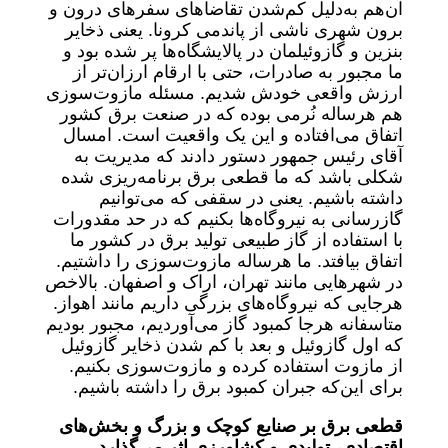
آن‌هم به‌دلیل کم‌شدن تقاضاهای سفرهای درون و
برون شهری ناشی از پاندمی کرونا. یعنی ذخایر
بنزین و گازوئیلمان در پالایشگاه‌ها پر شده بود و
ما مجبور به صادرات، حتی با ارقام ارزان‌تر از
ارزش واقعی خودش شدیم. مسئله مازوت‌سوزی
هم هرساله نُرمی بوده که در صنعت برق کشور
اتفاق می‌افتاده و این یک واقعیت است. امسال
آقای رئیس جمهور دستور دادند که مدیریت به
شکلی باشد که ما قطعی برق برنامه‌ریزی شده
داشته باشیم. یعنی در سقفی که می‌توانیم
گازرسانی به نیروگاه‌ها بکنیم که در حد مقدورات
با استفاده از گاز طبیعی تولید برق در کشور ما
اتفاق بیافتد. ما هرساله مازوت‌سوزی را داشتیم.
در شهرهایی مانند تهران، اراک و اصفهان. بالاخص
هرجایی که نیروگاه‌های بزرگی داریم مانند اهواز.
متاسفانه هرجا کمبود گاز می‌آوردیم، مجبور بودیم
که اول گازوئیل و بعد با کم شدن ذخایر گازوئیل
از مازوت استفاده کرده و مازوت‌سوزی بکنیم.
برای این‌که جبران کمبود برق را داشته باشیم.
قطعی برق بر صنایع کوچک و بزرگ و بخش‌های
اقتصادی، تولیدی و کشاورزی اثر می‌گذارد.